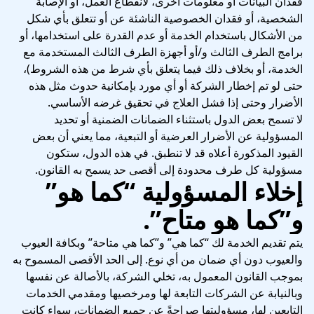
فقدان البيانات أو معلومات أخرى، لانقطاع العمل، أو الإصابة
الشخصية، أو فقدان الخصوصية الناشئة عن أو تتعلق بأي شكل
من الأشكال باستخدام الخدمة أو عدم القدرة على استخدامها، أو
برامج الطرف الثالث و/أو أجهزة الطرف الثالث المستخدمة مع
الخدمة، أو بخلاف ذلك فيما يتعلق بأي شرط من هذه الشروط)،
حتى لو تم إخطار الشركة أو أي مورد بإمكانية حدوث مثل هذه
الأضرار وحتى إذا فشل العلاج في تحقيق غرضه الأساسي.
لا تسمح بعض الدول باستثناء الضمانات الضمنية أو تحديد
المسؤولية عن الأضرار العرضية أو التبعية، مما يعني أن بعض
القيود المذكورة أعلاه قد لا تنطبق. في هذه الدول، ستكون
مسؤولية كل طرف محدودة إلى أقصى حد يسمح به القانون.
إخلاء المسؤولية “كما هو”
و”كما هو متاح”.
يتم تقديم الخدمة لك “كما هي” و”كما هي متاحة” وبكافة العيوب
والعيوب دون أي ضمان من أي نوع. إلى الحد الأقصى المسموح به
بموجب القانون المعمول به، تخلي الشركة، بالأصالة عن نفسها
وبالنيابة عن الشركات التابعة لها ومرخصيها ومقدمي الخدمات
التابعين لها، مسؤوليتها صراحةً عن جميع الضمانات، سواء كانت