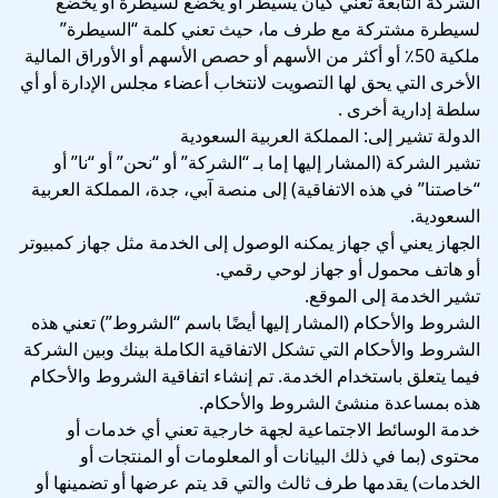
الشركة التابعة تعني كيان يسيطر أو يخضع لسيطرة أو يخضع
لسيطرة مشتركة مع طرف ما، حيث تعني كلمة “السيطرة”
ملكية 50٪ أو أكثر من الأسهم أو حصص الأسهم أو الأوراق المالية
الأخرى التي يحق لها التصويت لانتخاب أعضاء مجلس الإدارة أو أي
سلطة إدارية أخرى .
الدولة تشير إلى: المملكة العربية السعودية
تشير الشركة (المشار إليها إما بـ “الشركة” أو “نحن” أو “نا” أو
“خاصتنا” في هذه الاتفاقية) إلى منصة آبي، جدة، المملكة العربية
السعودية.
الجهاز يعني أي جهاز يمكنه الوصول إلى الخدمة مثل جهاز كمبيوتر
أو هاتف محمول أو جهاز لوحي رقمي.
تشير الخدمة إلى الموقع.
الشروط والأحكام (المشار إليها أيضًا باسم “الشروط”) تعني هذه
الشروط والأحكام التي تشكل الاتفاقية الكاملة بينك وبين الشركة
فيما يتعلق باستخدام الخدمة. تم إنشاء اتفاقية الشروط والأحكام
هذه بمساعدة منشئ الشروط والأحكام.
خدمة الوسائط الاجتماعية لجهة خارجية تعني أي خدمات أو
محتوى (بما في ذلك البيانات أو المعلومات أو المنتجات أو
الخدمات) يقدمها طرف ثالث والتي قد يتم عرضها أو تضمينها أو