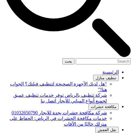
بحث
الرئيسية
تنظيف منازل
“هل لديك الأجهزة الصحيحة لتنظيف فيلتك؟ الجواب
هنا!”
شركة تنظيف بالرياض توفر خدمات تنظيف عميق
لجميع أنواع المباني للايجار اتصل بنا
مكافحة حشرات
شركة مكافحة حشرات بجدة للايجار 01032650790
خدمات مكافحة الحشرات في الرياض: الحفاظ على
منزلك خاليًا من الآفات
نقل العفش