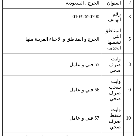
2
العنوان
الخرج ، السعودية
رقم
01032650790
3
الهاتف
المناطق
التي
5
الخرج و المناطق و الاحياء القريبة منها
تشملها
الخدمة
وايت
8
صرف
55 فني و عامل
صحي
وايت
سحب
9
56 فني و عامل
صرف
صحي
وايت
شفط
10
57 فني و عامل
صرف
صحي