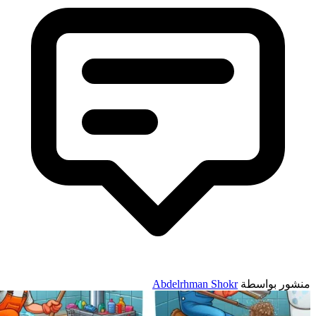
نشور بواسطة
Abdelrhman Shokr