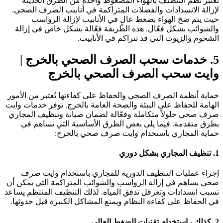
ُعتبر نظم التنظيف بالهواء المضغوط واحدة من الطرق الحديثة
إزالة الانسدادات والفضلات المتراكمة في أنابيب الصرف الصحي.
يث يتم ضخ الهواء بضغط عالٍ في الأنابيب لإزالة الرواسب
الشوائب بشكل فعّال. هذه الطريقة فعّالة بشكل خاص في إزالة
لشحوم والزيوت التي قد تتراكم في الأنابيب.
5
خدمات سحب الصرف الصحي بالخرج |
ايت سحب الصرف الصحي بالخرج
ماية أنظمة الصرف الصحي والحفاظ على كفاءتها تُعتبر من الأمور
لهامة للحفاظ على البيئة والصحة العامة بالخرج. توفر خدمات وايت
رف صحي حلولاً متكاملة وفعّالة لضمان صيانة وتنظيف المجاري
طرق متقدمة. فيما يلي بعض الطرق الأساسية التي تساهم في
ماية المجاري باستخدام وايت صرف صحي بالخرج:
ف المجاري بشكل دوري
جراء عمليات التنظيف الدورية للمجاري باستخدام وايت صرف
حي يساهم في إزالة الرواسب والشوائب المتراكمة التي يمكن أن
سبب انسدادات وتعرقل تدفق المياه. لذلك التنظيف المنتظم يساعد
ي الحفاظ على كفاءة النظام ويمنع المشاكل الكبيرة قبل حدوثها.
استخدام تقنيات الضغط العالي