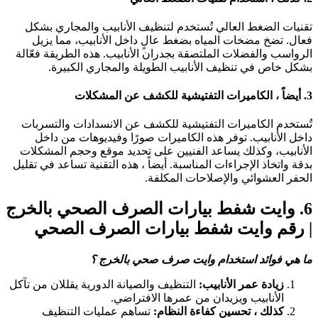
قنيات الضغط العالي تُستخدم لتنظيف الأنابيب والمجاري بشكل
عال. تضخ مضخات المياه بضغط عالٍ داخل الأنابيب، مما يزيل
لرواسب والفضلات الملتصقة بجدران الأنابيب. هذه الطريقة فعّالة
شكل خاص في تنظيف الأنابيب الطويلة والمجاري الكبيرة.
لكاميرات التفتيشية للكشف عن المشكلات
ُستخدم الكاميرات التفتيشية للكشف عن الانسدادات والتسربات
اخل الأنابيب. توفر هذه الكاميرات صورًا وفيديوهات من داخل
لأنابيب، وكذلك يساعد الفنيين على تحديد موقع وحجم المشكلات
دقة واتخاذ الإجراءات المناسبة. أيضاً ، هذه التقنية تساعد في تقليل
لحفر العشوائي والإصلاحات المكلفة.
6
وايت شفط بيارات الصرف الصحي بالخرج
 رقم وايت شفط بيارات الصرف الصحي
ا هي فوائد استخدام وايت صرف صحي بالخرج ؟
زيادة عمر الأنابيب:
التنظيف والصيانة الدورية يقللان من تآكل
الأنابيب ويزيدان من عمرها الافتراضي.
كذلك ، تحسين كفاءة النظام:
تساهم عمليات التنظيف