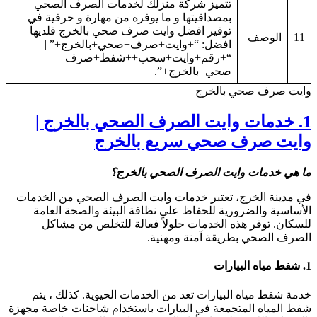
تتميز شركة منزلك لخدمات الصرف الصحي
بمصداقيتها و ما يوفره من مهارة و حرفية في
توفير افضل وايت صرف صحي بالخرج فلديها
11
الوصف
افضل: “+وايت+صرف+صحي+بالخرج+” |
“+رقم+وايت+سحب++شفط+صرف
صحي+بالخرج+”.
ايت صرف صحي بالخرج
1. خدمات وايت الصرف الصحي بالخرج |
ايت صرف صحي سريع بالخرج
ا هي
خدمات وايت الصرف الصحي بالخرج
؟
ي مدينة الخرج، تعتبر خدمات وايت الصرف الصحي من الخدمات
لأساسية والضرورية للحفاظ على نظافة البيئة والصحة العامة
لسكان. توفر هذه الخدمات حلولاً فعالة للتخلص من مشاكل
لصرف الصحي بطريقة آمنة ومهنية.
1
شفط مياه البيارات
دمة شفط مياه البيارات تعد من الخدمات الحيوية. كذلك ، يتم
فط المياه المتجمعة في البيارات باستخدام شاحنات خاصة مجهزة