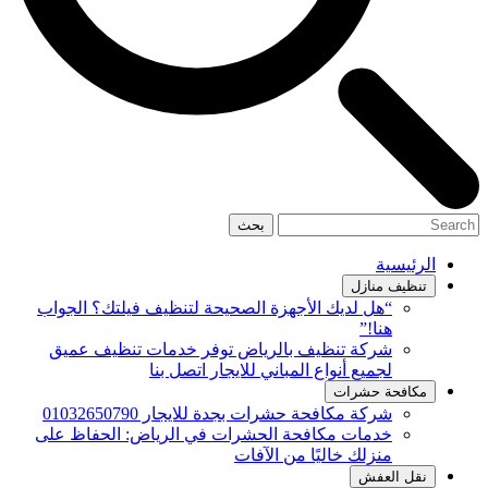
بحث
الرئيسية
تنظيف منازل
“هل لديك الأجهزة الصحيحة لتنظيف فيلتك؟ الجواب
هنا!”
شركة تنظيف بالرياض توفر خدمات تنظيف عميق
لجميع أنواع المباني للايجار اتصل بنا
مكافحة حشرات
شركة مكافحة حشرات بجدة للايجار 01032650790
خدمات مكافحة الحشرات في الرياض: الحفاظ على
منزلك خاليًا من الآفات
نقل العفش