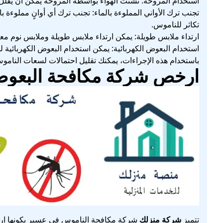
استخدام المروحة: تشتت الهواء بواسطة المروحة يمكن أن يقلل م
تجنب ترك الأواني المملوءة بالماء: تجنب ترك أي أوانٍ مملوءة 
تكاثر للناموس.
ارتداء ملابس طويلة: يمكن ارتداء ملابس طويلة وملابس نوم م
استخدام البعوض الكهربائية: يمكن استخدام البعوض الكهربائية
باستخدام هذه الإجراءات، يمكنك تقليل احتمالات لسعات الناموس
ارخص شركة مكافحة البعوض
تتميز
شركة منزلك
شركة مكافحة الناموس في عسير بكونها ار