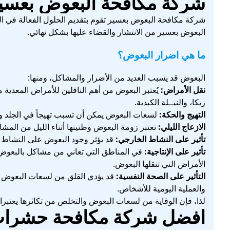
شركة مكافحة البعوض بعسي
شركة مكافحة البعوض بعسير تقوم بتقديم الحلول الفعالة في ا
البعوض بعسير من الانتشار والقضاء عليها بشكل نهائي.
ما هي اضرار البعوض؟
البعوض قد يسبب العديد من الأضرار والمشاكل، ومنها:
نقل الأمراض:
يُعتبر البعوض من أهم الناقلين للأمراض المعدية 
زيكا، والنيــلة الكبدية.
التهيج والحكة:
لسعات البعوض يمكن أن تسبب تهيجاً في الجلد وحك
الازعاج الليلي:
تعتبر زومة البعوض وطنينها أثناء الليل من المش
تأثير على النشاط الخارجي:
قد يؤثر وجود البعوض على النشاط 
تأثير على الإنتاجية:
في المناطق التي تعاني من مشاكل بالبعوض، قد
الأمراض التي تنقلها البعوض.
التأثير على الصحة النفسية:
قد يؤدي القلق من لسعات البعوض وان
والعملية اليومية للأشخاص.
لذا، فإن الوقاية من لسعات البعوض والتخلص من تكاثرها يعتبر
افضل شركة مكافحة حشرات