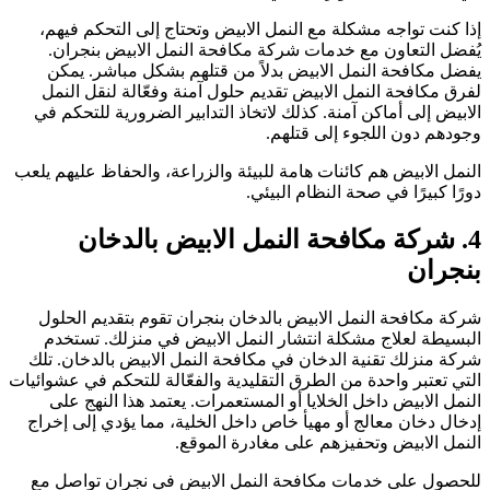
ذا كنت تواجه مشكلة مع النمل الابيض وتحتاج إلى التحكم فيهم،
ُفضل التعاون مع خدمات شركة مكافحة النمل الابيض بنجران.
فضل مكافحة النمل الابيض بدلاً من قتلهم بشكل مباشر. يمكن
فرق مكافحة النمل الابيض تقديم حلول آمنة وفعّالة لنقل النمل
لابيض إلى أماكن آمنة. كذلك لاتخاذ التدابير الضرورية للتحكم في
جودهم دون اللجوء إلى قتلهم.
لنمل الابيض هم كائنات هامة للبيئة والزراعة، والحفاظ عليهم يلعب
ورًا كبيرًا في صحة النظام البيئي.
4. شركة مكافحة النمل الابيض بالدخان
نجران
ركة مكافحة النمل الابيض بالدخان بنجران تقوم بتقديم الحلول
لبسيطة لعلاج مشكلة انتشار النمل الابيض في منزلك. تستخدم
ركة منزلك تقنية الدخان في مكافحة النمل الابيض بالدخان. تلك
لتي تعتبر واحدة من الطرق التقليدية والفعّالة للتحكم في عشوائيات
لنمل الابيض داخل الخلايا أو المستعمرات. يعتمد هذا النهج على
دخال دخان معالج أو مهيأ خاص داخل الخلية، مما يؤدي إلى إخراج
لنمل الابيض وتحفيزهم على مغادرة الموقع.
لحصول على خدمات مكافحة النمل الابيض في نجران تواصل مع