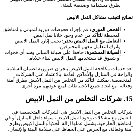
بطرق مستدامة وصديقة للبيئة.
صائح لتجنب مشاكل النمل الابيض
الفحص الدوري:
قم بإجراء فحوصات دورية للمباني والمناطق
المحيطة للتأكد من عدم وجود خلايا نمل ابيض.
التعامل مع النمل الابيض بحذر:
تجنب إثارة النمل الابيض
واترك التعامل معهم للمحترفين.
الصيانة المستمرة:
حافظ على صيانة المباني وسد أي فجوات
أو شقوق قد يستخدمها النمل الابيض لبناء خلاياه.
عد خدمات مكافحة النمل الابيض بنجران ضرورية لضمان السلامة
الراحة في المنازل والأماكن العامة. بالاعتماد على الشركات
لمتخصصة، يمكنك التأكد من التخلص من النمل الابيض بطرق آمنة
فعالة، مع اتخاذ جميع الاحتياطات لمنع عودتهم مرة أخرى.
 شركات التخلص من النمل الابيض
ركات التخلص من النمل الابيض هي الشركات المتخصصة في
لتعامل مع مشكلات وجود النمل الابيض، سواء داخل المنازل أو في
لمناطق الخارجية. يشمل عملها إزالة الخلايا والنمل الابيض بطرق
منة وفعالة، مع الحرص على الحفاظ على سلامة البيئة والإنسان.