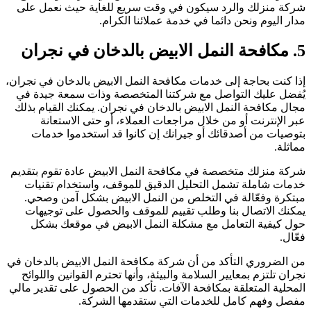
ركة منزلك والرد سيكون في وقت سريع للغاية حيث نعمل على
دار اليوم ونحن دائما في خدمة عملائنا الكرام.
حة النمل الابيض بالدخان في نجران
ذا كنت بحاجة إلى خدمات مكافحة النمل الابيض بالدخان في نجران،
ُفضل عليك التواصل مع شركتنا المتخصصة وذات سمعة جيدة في
جال مكافحة النمل الابيض بالدخان في نجران. يمكنك القيام بذلك
بر الإنترنت أو من خلال مراجعات العملاء، أو حتى الاستعانة
توصيات من أصدقائك أو جيرانك إن كانوا قد استخدموا خدمات
ماثلة.
ركة منزلك متخصصة في مكافحة النمل الابيض عادة تقوم بتقديم
دمات شاملة تشمل التحليل الدقيق للموقف، واستخدام تقنيات
بتكرة وفعّالة في التخلص من النمل الابيض بشكل آمن وصحي.
مكنك الاتصال بنا وطلب تقييم للموقف والحصول على توجيهات
ول كيفية التعامل مع مشكلة النمل الابيض في موقعك بشكل
عّال.
ن الضروري التأكد من أن شركة مكافحة النمل الابيض بالدخان في
جران تلتزم بمعايير السلامة والبيئة، وأنها تحترم القوانين واللوائح
لمحلية المتعلقة بمكافحة الآفات. تأكد من الحصول على تقدير مالي
فصل وفهم كامل للخدمات التي ستقدمها الشركة.