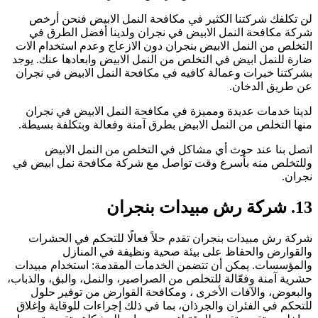
ن تكلفك شركتنا الكثير في مكافحة النمل الابيض فنحن أرخص
ركة مكافحة النمل الابيض في نجران ولدينا أفضل الطرق في
لتخلص من النمل الابيض بنجران دون الازعاج وعدم استخدام الات
ارة للنمل ابيض في التخلص من النمل الابيض وابعادها عنك. يوجد
شركتنا خبرات وعمالة كافيه في مكافحة النمل الابيض في نجران
ن طريق الدخان.
دينا خدمات عديدة ومميزة في مكافحة النمل الابيض في نجران
نها التخلص من النمل الابيض بطرق آمنة وفعالة وبتكلفة بسيطة.
تصل بنا عند حوث أي مشاكل في التخلص من النمل الابيض
للتخلص منه بأسرع وقت تواصل مع شركة مكافحة نمل ابيض في
جران.
 شركة رش مبيدات بنجران
ركة رش مبيدات بنجران تقدم حلاً فعالًا للتحكم في الحشرات
القوارض والحفاظ على بيئة صحية ونظيفة في المنازل
المؤسسات. يمكن أن تتضمن الخدمات المقدمة: استخدام مبيدات
شرية آمنة وفعّالة للتخلص من الصراصير، والنمل، والبق، والذباب،
البعوض، والآفات الأخرى ، ومكافحة القوارض من توفير حلول
لتحكم في الفئران والجرذان، بما في ذلك إجراءات للوقاية وإغلاق