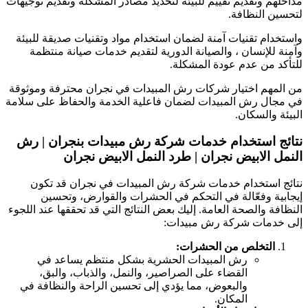
داخلهم وتقديم تقييم للبيئة لتحديد مصادر المشكلة وتقديم توجيهات
تحسين النظافة.
استخدام تقنيات آمنة لضمان استخدام مواد وتقنيات صديقة للبيئة
آمنة للإنسان ، والصيانة الدورية لتقديم خدمات صيانة منتظمة
لتأكد من عدم عودة المشكلة.
ن المهم اختيار شركات رش المبيدات في نجران محترفة وموثوقة
ي مجال رش المبيدات لضمان فاعلية الخدمة والحفاظ على سلامة
لبيئة والسكان.
تائج استخدام خدمات شركة رش مبيدات بنجران | رش
لنمل الابيض نجران | طرد النمل الابيض نجران
تائج استخدام خدمات شركة رش المبيدات في نجران قد تكون
يجابية وفعّالة في التحكم في الحشرات والقوارض، وتحسين
لنظافة والصحة العامة. إليك بعض النتائج التي قد تحققها عند اللجوء
لى خدمات شركة رش مبيدات:
التخلص من الحشرات:
رش المبيدات الحشرية بشكل منتظم يساعد في
القضاء على الصراصير، والنمل، والذباب، والبق،
والبعوض، مما يؤدي إلى تحسين الراحة والنظافة في
المكان.