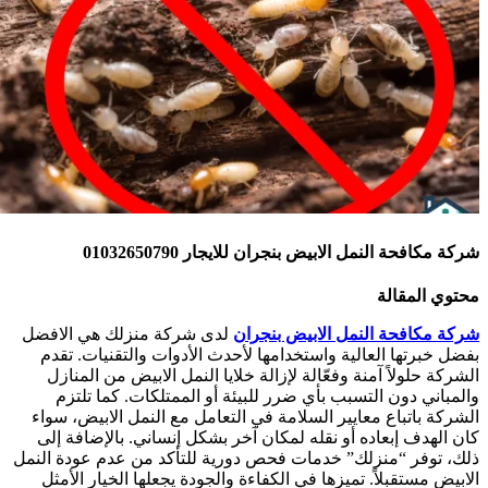
ركة مكافحة النمل الابيض بنجران للايجار 01032650790
حتوي المقالة
ركة مكافحة النمل الابيض بنجران
لدى شركة منزلك هي الافضل
فضل خبرتها العالية واستخدامها لأحدث الأدوات والتقنيات. تقدم
لشركة حلولاً آمنة وفعّالة لإزالة خلايا النمل الابيض من المنازل
المباني دون التسبب بأي ضرر للبيئة أو الممتلكات. كما تلتزم
لشركة باتباع معايير السلامة في التعامل مع النمل الابيض، سواء
ان الهدف إبعاده أو نقله لمكان آخر بشكل إنساني. بالإضافة إلى
لك، توفر “منزلك” خدمات فحص دورية للتأكد من عدم عودة النمل
لابيض مستقبلاً. تميزها في الكفاءة والجودة يجعلها الخيار الأمثل