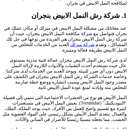
مكافحة النمل الابيض في نجران.
كة رش النمل الابيض بنجران
ند معاناتك من مشكلة النمل الابيض في منزلك أو مكان عملك في
جران فتواصل مع شركة مكافحة النمل الابيض بنجران، حيث أن
ركة رش النمل الابيض بنجران هي الفريدة من نوعها في حل تلك
لمشاكل ، وتقدم
شركة منزلك
العديد من الخدمات للتخلص من
لنمل الابيض بطريقة فعالة ومميزة.
دى شركة رش النمل الابيض بنجران عمالة فنية مدربة بمستوى
ال حيث نستخدم أحدث التقنيات والأدوات اللازمة لإزالة النمل
لابيض دون أي ضرر للبيئة. ويوجد العديد من الخدمات لدى شركتنا
خاصة خدمات الشركة رش النمل الابيض بنجران في الكشف على
صدر وجود النمل الابيض وسبب انتشاره ووضع خطة صارمة
لتخلص منه وإبادته لمنع عودة النمل الابيض ثانية.
لنمل الأبيض هو نوع من الحشرات الاجتماعية التي تنتمي إلى فصيلة
“التيوديكتيك” (Termitidae). يعيش النمل الأبيض في مستعمرات
بيرة مع تقسيم واضح للعمل بين الأفراد، حيث يوجد الملكة، الملك،
العمال. يتغذى النمل الأبيض بشكل رئيسي على المواد العضوية مثل
لخشب، مما يجعله مسببًا رئيسيًا للأضرار في المباني والأثاث.