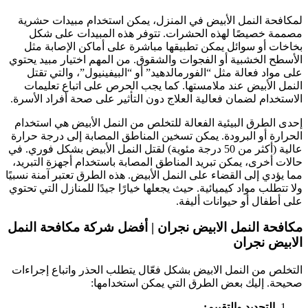
مكافحة النمل الأبيض في المنزل، يمكن استخدام مبيدات حشرية
صممة خصيصًا لهذه الحشرات. تتوفر هذه المبيدات على شكل
خاخات أو سوائل يمكن تطبيقها مباشرة على أماكن الإصابة مثل
لأسطح الخشبية أو الفجوات والشقوق. من المهم اختيار مبيد يحتوي
لى مواد فعالة مثل “الفورمالدهيد” أو “البيفينيول”، والتي تقتل
لنمل الأبيض عند ملامستها. كما يجب الحرص على اتباع تعليمات
لاستخدام لضمان فعالية العلاج دون التأثير على صحة أفراد الأسرة.
حدى الطرق البيئية الفعالة للتخلص من النمل الأبيض هي استخدام
لحرارة أو البرودة. يمكن تسخين المناطق المصابة إلى درجة حرارة
عالية (أكثر من 50 درجة مئوية) لقتل النمل الأبيض بشكل فوري. في
الات أخرى، يمكن تبريد المناطق المصابة باستخدام أجهزة التبريد،
ما يؤدي إلى القضاء على النمل الأبيض. هذه الطرق تعتبر آمنة نسبيًا
لا تتطلب مواد كيميائية. حيث يجعلها خيارًا جيدًا للمنازل التي تحتوي
لى أطفال أو حيوانات أليفة.
كافحة النمل الابيض نجران | أفضل شركة مكافحة النمل
لابيض نجران
لتخلص من النمل الابيض بشكل فعّال يتطلب الحذر واتباع إجراءات
حيحة. إليك بعض الطرق التي يمكن استخدامها:
التحديد والتقييم: