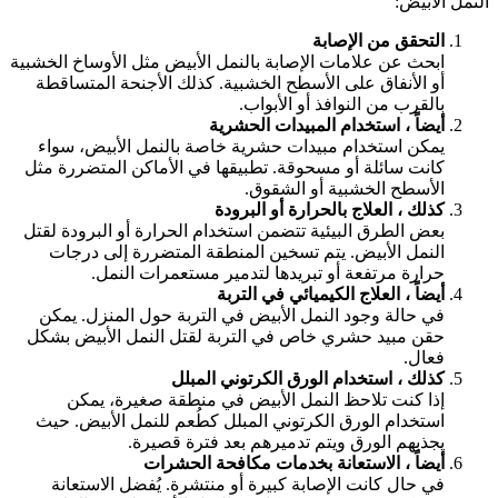
لنمل الأبيض:
التحقق من الإصابة
ابحث عن علامات الإصابة بالنمل الأبيض مثل الأوساخ الخشبية
أو الأنفاق على الأسطح الخشبية. كذلك الأجنحة المتساقطة
بالقرب من النوافذ أو الأبواب.
أيضاً ، استخدام المبيدات الحشرية
يمكن استخدام مبيدات حشرية خاصة بالنمل الأبيض، سواء
كانت سائلة أو مسحوقة. تطبيقها في الأماكن المتضررة مثل
الأسطح الخشبية أو الشقوق.
كذلك ، العلاج بالحرارة أو البرودة
بعض الطرق البيئية تتضمن استخدام الحرارة أو البرودة لقتل
النمل الأبيض. يتم تسخين المنطقة المتضررة إلى درجات
حرارة مرتفعة أو تبريدها لتدمير مستعمرات النمل.
أيضاً ، العلاج الكيميائي في التربة
في حالة وجود النمل الأبيض في التربة حول المنزل. يمكن
حقن مبيد حشري خاص في التربة لقتل النمل الأبيض بشكل
فعال.
كذلك ، استخدام الورق الكرتوني المبلل
إذا كنت تلاحظ النمل الأبيض في منطقة صغيرة، يمكن
استخدام الورق الكرتوني المبلل كطُعم للنمل الأبيض. حيث
يجذبهم الورق ويتم تدميرهم بعد فترة قصيرة.
أيضاً ، الاستعانة بخدمات مكافحة الحشرات
في حال كانت الإصابة كبيرة أو منتشرة. يُفضل الاستعانة