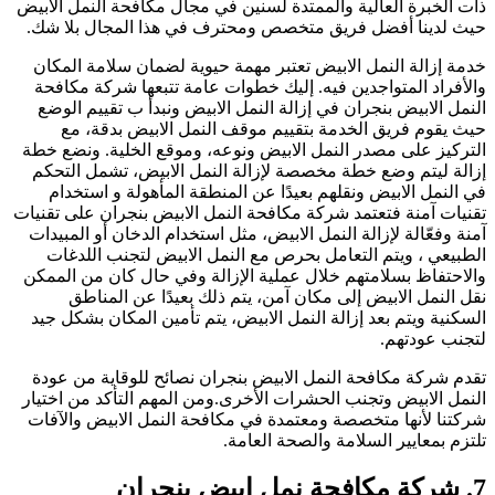
ات الخبرة العالية والممتدة لسنين في مجال مكافحة النمل الابيض
يث لدينا أفضل فريق متخصص ومحترف في هذا المجال بلا شك.
دمة إزالة النمل الابيض تعتبر مهمة حيوية لضمان سلامة المكان
الأفراد المتواجدين فيه. إليك خطوات عامة تتبعها شركة مكافحة
لنمل الابيض بنجران في إزالة النمل الابيض ونبدأ ب تقييم الوضع
يث يقوم فريق الخدمة بتقييم موقف النمل الابيض بدقة، مع
لتركيز على مصدر النمل الابيض ونوعه، وموقع الخلية. ونضع خطة
زالة ليتم وضع خطة مخصصة لإزالة النمل الابيض، تشمل التحكم
ي النمل الابيض ونقلهم بعيدًا عن المنطقة المأهولة و استخدام
قنيات آمنة فتعتمد شركة مكافحة النمل الابيض بنجران على تقنيات
منة وفعّالة لإزالة النمل الابيض، مثل استخدام الدخان أو المبيدات
لطبيعي ، ويتم التعامل بحرص مع النمل الابيض لتجنب اللدغات
الاحتفاظ بسلامتهم خلال عملية الإزالة وفي حال كان من الممكن
قل النمل الابيض إلى مكان آمن، يتم ذلك بعيدًا عن المناطق
لسكنية ويتم بعد إزالة النمل الابيض، يتم تأمين المكان بشكل جيد
تجنب عودتهم.
قدم شركة مكافحة النمل الابيض بنجران نصائح للوقاية من عودة
لنمل الابيض وتجنب الحشرات الأخرى.ومن المهم التأكد من اختيار
ركتنا لأنها متخصصة ومعتمدة في مكافحة النمل الابيض والآفات
لتزم بمعايير السلامة والصحة العامة.
كة مكافحة نمل ابيض بنجران