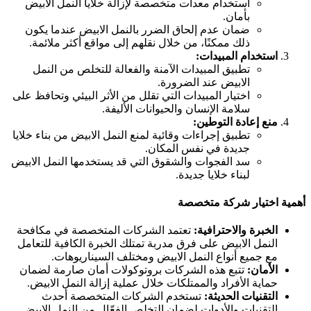
استخدام معدات متخصصة لإزالة خلايا النمل الابيض
بأمان.
ضمان عدم إلحاق الضرر بالنمل الابيض عندما يكون
ذلك ممكنًا، من خلال نقلهم إلى مواقع أكثر ملائمة.
استخدام المبيدات:
تطبيق المبيدات الآمنة والفعالة للتخلص من النمل
الابيض عند الضرورة.
اختيار المبيدات التي تقلل من الأثر البيئي وتحافظ على
سلامة الإنسان والحيوانات الأليفة.
منع إعادة التوطين:
تطبيق إجراءات وقائية لمنع النمل الابيض من بناء خلايا
جديدة في نفس المكان.
سد الفجوات والشقوق التي قد يستخدمها النمل الابيض
لبناء خلايا جديدة.
همية اختيار شركة متخصصة
الخبرة والاحترافية:
تعتمد الشركات المتخصصة في مكافحة
النمل الابيض على فرق مدربة تمتلك الخبرة الكافية للتعامل
مع جميع أنواع النمل الابيض ومختلف السيناريوهات.
الأمان:
تتبع هذه الشركات بروتوكولات أمان صارمة لضمان
حماية الأفراد والممتلكات خلال عملية إزالة النمل الابيض.
التقنيات الحديثة:
تستخدم الشركات المتخصصة أحدث
التقنيات والأدوات لضمان التخلص الفعّال من النمل الابيض