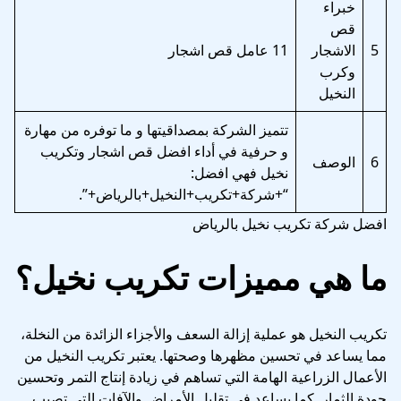
خبراء
قص
5
الاشجار
11 عامل قص اشجار
وكرب
النخيل
تتميز الشركة بمصداقيتها و ما توفره من مهارة
و حرفية في أداء افضل قص اشجار وتكريب
6
الوصف
نخيل فهي افضل:
“+شركة+تكريب+النخيل+بالرياض+”.
افضل شركة تكريب نخيل بالرياض
ما هي مميزات تكريب نخيل؟
تكريب النخيل هو عملية إزالة السعف والأجزاء الزائدة من النخلة،
مما يساعد في تحسين مظهرها وصحتها. يعتبر تكريب النخيل من
الأعمال الزراعية الهامة التي تساهم في زيادة إنتاج التمر وتحسين
جودة الثمار. كما يساعد في تقليل الأمراض والآفات التي تصيب