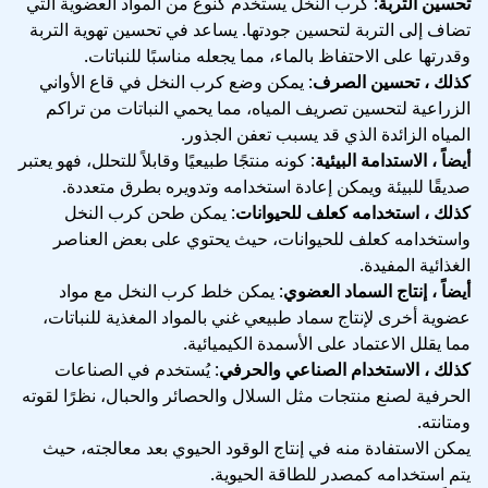
تحسين التربة
: كرب النخل يستخدم كنوع من المواد العضوية التي
تضاف إلى التربة لتحسين جودتها. يساعد في تحسين تهوية التربة
وقدرتها على الاحتفاظ بالماء، مما يجعله مناسبًا للنباتات.
كذلك ، تحسين الصرف
: يمكن وضع كرب النخل في قاع الأواني
الزراعية لتحسين تصريف المياه، مما يحمي النباتات من تراكم
المياه الزائدة الذي قد يسبب تعفن الجذور.
أيضاً ، الاستدامة البيئية
: كونه منتجًا طبيعيًا وقابلاً للتحلل، فهو يعتبر
صديقًا للبيئة ويمكن إعادة استخدامه وتدويره بطرق متعددة.
كذلك ، استخدامه كعلف للحيوانات
: يمكن طحن كرب النخل
واستخدامه كعلف للحيوانات، حيث يحتوي على بعض العناصر
الغذائية المفيدة.
أيضاً ، إنتاج السماد العضوي
: يمكن خلط كرب النخل مع مواد
عضوية أخرى لإنتاج سماد طبيعي غني بالمواد المغذية للنباتات،
مما يقلل الاعتماد على الأسمدة الكيميائية.
كذلك ، الاستخدام الصناعي والحرفي
: يُستخدم في الصناعات
الحرفية لصنع منتجات مثل السلال والحصائر والحبال، نظرًا لقوته
ومتانته.
يمكن الاستفادة منه في إنتاج الوقود الحيوي بعد معالجته، حيث
يتم استخدامه كمصدر للطاقة الحيوية.