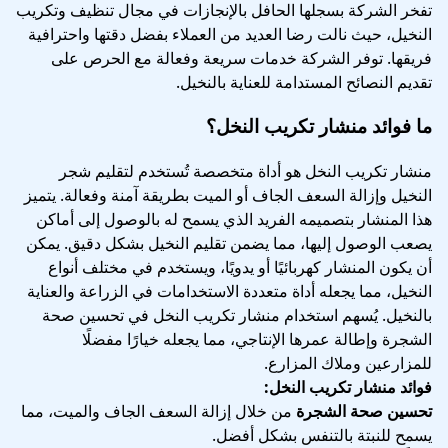
تفخر الشركة بسجلها الحافل بالإنجازات في مجال تنظيف وتكريب
النخيل، حيث نالت رضا العديد من العملاء بفضل دقتها واحترافية
فريقها. توفر الشركة خدمات سريعة وفعالة مع الحرص على
تقديم النصائح المستدامة للعناية بالنخيل.
ما فوائد منشار تكريب النخل؟
منشار تكريب النخل هو أداة متخصصة تُستخدم لتقليم شجر
النخيل وإزالة السعف الجاف أو الميت بطريقة آمنة وفعالة. يتميز
هذا المنشار بتصميمه الفريد الذي يسمح له بالوصول إلى أماكن
يصعب الوصول إليها، مما يضمن تقليم النخيل بشكل دقيق. يمكن
أن يكون المنشار كهربائيًا أو يدويًا، ويستخدم في مختلف أنواع
النخيل، مما يجعله أداة متعددة الاستخدامات في الزراعة والعناية
بالنخيل. يُسهم استخدام منشار تكريب النخل في تحسين صحة
الشجرة وإطالة عمرها الإنتاجي، مما يجعله خيارًا مفضلًا
للمزارعين وملاك المزارع.
فوائد منشار تكريب النخل:
تحسين صحة الشجرة
من خلال إزالة السعف الجاف والميت، مما
يسمح للنبتة بالتنفس بشكل أفضل.