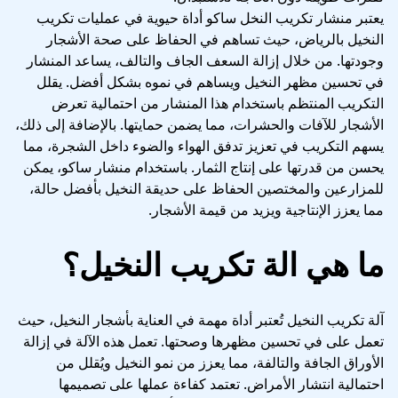
يعتبر منشار تكريب النخل ساكو أداة حيوية في عمليات تكريب
النخيل بالرياض، حيث تساهم في الحفاظ على صحة الأشجار
وجودتها. من خلال إزالة السعف الجاف والتالف، يساعد المنشار
في تحسين مظهر النخيل ويساهم في نموه بشكل أفضل. يقلل
التكريب المنتظم باستخدام هذا المنشار من احتمالية تعرض
الأشجار للآفات والحشرات، مما يضمن حمايتها. بالإضافة إلى ذلك،
يسهم التكريب في تعزيز تدفق الهواء والضوء داخل الشجرة، مما
يحسن من قدرتها على إنتاج الثمار. باستخدام منشار ساكو، يمكن
للمزارعين والمختصين الحفاظ على حديقة النخيل بأفضل حالة،
مما يعزز الإنتاجية ويزيد من قيمة الأشجار.
ما هي الة تكريب النخيل؟
آلة تكريب النخيل تُعتبر أداة مهمة في العناية بأشجار النخيل، حيث
تعمل على في تحسين مظهرها وصحتها. تعمل هذه الآلة في إزالة
الأوراق الجافة والتالفة، مما يعزز من نمو النخيل ويُقلل من
احتمالية انتشار الأمراض. تعتمد كفاءة عملها على تصميمها