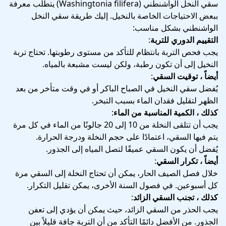
سقي النخل الواشنطني (Washingtonia filifera) يتطلب معرفة
ببعض الاحتياجات الخاصة بالنخيل. إليك طريقة سقي النخل
الواشنطني بشكل مناسب:
التقييم الدوري للتربة
:
يجب فحص التربة بانتظام للتأكد من مستوى رطوبتها. تحتاج تربة
النخيل إلى أن تكون رطبة، ولكن ليست مشبعة بالمياه.
أيضاً ، توقيت السقي
:
يُفضل سقي النخيل في الصباح الباكر أو في وقت متأخر من بعد
الظهر لتقليل فقدان الماء بسبب التبخر.
كذلك ، الكمية المناسبة من الماء
:
يجب أن تتلقى النخلة من 10 إلى 20 جالونًا من الماء في كل مرة
يتم فيها السقي، اعتمادًا على حجم النخلة ودرجة الحرارة.
يُفضل أن يكون السقي عميقًا لتصل المياه إلى الجذور.
أيضاً ، تكرار السقي
:
خلال فصل الصيف الحار، يمكن أن تحتاج النخلة إلى السقي مرة
كل أسبوعين. في فصول السنة الأخرى، يمكن تقليل التكرار.
كذلك ، تجنب السقي الزائد
:
يجب الحذر من السقي الزائد، حيث يمكن أن يؤدي إلى تعفن
الجذور. من الأفضل دائمًا التأكد من أن التربة جافة قليلاً بين