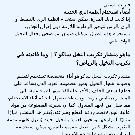
فترات السقي.
أيضاً ، استخدام أنظمة الري الحديثة
:
إذا كانت لديك القدرة، يمكن استخدام أنظمة الري بالتنقيط أو
الري بالرش لتوفير الرطوبة اللازمة دون إغراق الجذور.
باستخدام هذه الطرق، يمكنك ضمان نمو صحي وفعال للنخيل
الواشنطني.
ماهو منشار تكريب النخل ساكو ؟ | وما فائدته في
تكريب النخيل بالرياض؟
منشار تكريب النخل ساكو هو أداة متخصصة تستخدم لتقليم
وصيانة أشجار النخيل. يتميز بتصميمه الفريد الذي يساعد على
قطع السعف الجاف والأجزاء التالفة بسهولة وفاعلية. يأتي
المنشار بمقابض مريحة ومسطحة تسهل التحكم أثناء الاستخدام،
مما يقلل من الجهد المبذول. كما أن شفرته المصنوعة من مواد
عالية الجودة تضمن دقة القطع وسرعته. يُعتبر هذا المنشار خيارًا
مثاليًا للمزارعين ومحبي العناية بالنخيل، حيث يُسهل عليهم مهمة
التكريب بشكل كبير. بفضل تصميمه المتين، يمكن استخدامه
لفترات طويلة دون الحاجة للاستبدال.