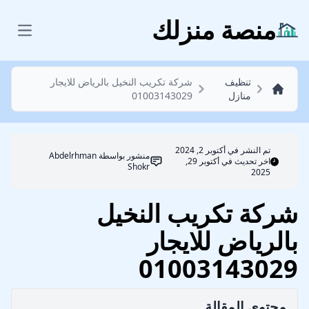
تنظيف منازل
منصة منزلك
 menu
تنظيف
شركة تكريب النخيل بالرياض للايجار
منازل
01003143029
تم النشر في
أكتوبر 2, 2024
منشور بواسطة
Abdelrhman
اخر تحديث في أكتوبر 29,
Shokr
2025
شركة تكريب النخيل
بالرياض للايجار
01003143029
محتوي المقالة