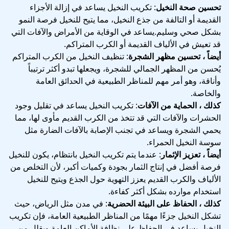
تحسين صحة النخيل
: تكريب النخيل يساعد في إزالة الأجزاء
القديمة أو التالفة من جذع النخيل، مما يتيح للنخيل فرصة النمو
بشكل صحي وسليم.يساعد في الوقاية من الأمراض والآفات التي
قد تعيش في الألياف القديمة أو الكرب المتراكم.
أيضاً ، تحسين مظهر الشجرة
: تنظيف النخيل من الكرب المتراكم
يُحسن من المظهر الجمالي للشجرة، ويجعلها تبدو أكثر ترتيباً
وأناقة، وهو أمر مهم للمناظر الطبيعية في الحدائق العامة
والخاصة.
كذلك ، الحماية من الآفات
: تكريب النخيل يساعد في تقليل وجود
الحشرات والآفات التي قد تتخذ من الكرب القديم مأوى لها، مما
يحمي الشجرة ويساعد في تجنب الإصابة بالآفات الضارة مثل
سوسة النخيل الحمراء.
أيضاً ، تعزيز الإثمار
: عندما يتم تكريب النخيل بانتظام، يكون للنخيل
فرصة أفضل في إنتاج الثمار بجودة وكميات أكبر، لأن التخلص من
الألياف والكرب القديم يعزز التهوية حول الجذع ويتيح للنخيل
استخدام موارده بشكل أكثر كفاءة.
كذلك ، الحفاظ على البيئة الحضرية
: في مدن مثل الرياض، حيث
تشكل النخيل جزءًا مهمًا من المناظر الطبيعية العامة، فإن تكريب
النخيل يساعد في الحفاظ على نظافة الأماكن العامة ويقلل من