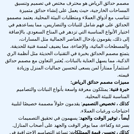
مصمم حدائق الرياض هو محترف مختص في تصميم وتنسيق
المساحات الخارجية، حيث يعمل على إنشاء حدائق متميزة
تتناسب مع أذواق العملاء ومتطلبات البيئة المحلية. يعتمد مصممو
الحدائق على فهم شامل للنباتات والتضاريس، مما يساعدهم في
اختيار الأنواع المناسبة التي تزدهر في المناخ السعودي. بالإضافة
إلى ذلك، يقومون بإدخال العناصر الجمالية مثل المسارات،
والمسطحات المائية، والإضاءة، مما يضيف لمسة فنية للحديقة.
يتمتع مصمم الحدائق بخبرة في التقنيات الحديثة مثل أنظمة الري
الذكية، مما يسهل العناية بالنباتات. يُعتبر التعاون مع مصمم حدائق
استثماراً ممتازاً لمن يسعى لتحسين جماليات المنزل وزيادة
قيمته.
مميزات مصمم حدائق الرياض:
خبرة فنية
: يمتلكون معرفة واسعة بأنواع النباتات والتصاميم
المناسبة للبيئة المحلية.
كذلك ، تخصيص التصميم
: يقدمون حلولاً مصممة خصيصًا لتلبية
احتياجات ورغبات العملاء.
أيضاً ، توفير الوقت والجهد
: يسهمون في تحقيق التصميمات
بسرعة وكفاءة، مما يوفر الوقت والجهد على أصحاب المنازل.
كذلك ، تحسين قيمة الممتلكات
: تساعد التصاميم الاحترافية في