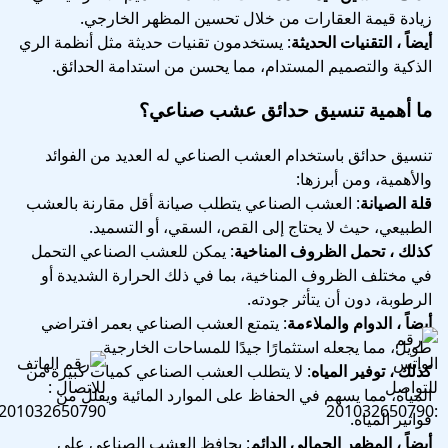
زيادة قيمة العقارات من خلال تحسين المظهر الخارجي.
أيضاً ، التقنيات الحديثة
: يستخدمون تقنيات حديثة مثل أنظمة الري
الذكية والتصميم المستدام، مما يحسن من استدامة الحدائق.
ما أهمية تنسيق حدائق عشب صناعي؟
تنسيق حدائق باستخدام العشب الصناعي له العديد من الفوائد
والأهمية، ومن أبرزها:
قلة الصيانة
: العشب الصناعي يتطلب صيانة أقل مقارنة بالعشب
الطبيعي، حيث لا يحتاج إلى القص، السقي، أو التسميد.
كذلك ، تحمل الظروف المناخية
: يمكن للعشب الصناعي التحمل
في مختلف الظروف المناخية، بما في ذلك الحرارة الشديدة أو
الرطوبة، دون أن يتأثر جودته.
أيضاً ، الدوام والملاءمة
: يتمتع العشب الصناعي بعمر افتراضي
طويل، مما يجعله استثمارًا جيدًا للمساحات الخارجية.
كذلك ، توفير المياه
: لا يتطلب العشب الصناعي كميات كبيرة من
المياه، مما يسهم في الحفاظ على الموارد المائية ويقلل من
فواتير المياه.
أيضاً ، المظهر الجمالي الدائم
: يحافظ العشب الصناعي على