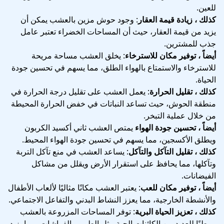
للعين.
كذلك ، زيادة قيمة العقار
: وجود حوش مزين بالعشب يمكن أن
يزيد من قيمة العقار، حيث أن المساحات الخضراء تعتبر عامل
جذب للمشترين.
أيضاً ، توفير مكان للاسترخاء
: يخلق العشب مساحة مريحة
للاسترخاء والاستمتاع بالهواء الطلق، مما يسهم في تحسين جودة
الحياة.
كذلك ، تقليل الحرارة
: يعمل العشب على تقليل درجة الحرارة في
منطقة الحوش، حيث تساعد النباتات في خفض الحرارة المحيطة
من خلال عملية التبخر.
أيضاً ، تحسين جودة الهواء
يمتص العشب ثاني أكسيد الكربون
ويطلق الأكسجين، مما يسهم في تحسين جودة الهواء المحيط.
كذلك ، تقليل التآكل والتآكل
: يساعد العشب في منع تآكل التربة
وتآكلها، مما يحافظ على استقرار الأرض ويقلل من مشاكل
الفيضانات.
أيضاً ، توفير مكان للعب
: يعتبر العشب مكانًا مثاليًا لألعاب الأطفال
والأنشطة الخارجية، مما يعزز النشاط البدني والتفاعل الاجتماعي.
كذلك ، تعزيز الحياة البرية
: توفر المساحات المزروعة بالعشب
موطنًا للعديد من الكائنات الحية مثل الطيور والفراشات، مما يزيد