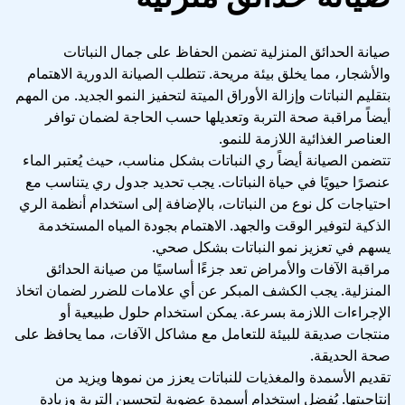
صيانة الحدائق المنزلية تضمن الحفاظ على جمال النباتات
والأشجار، مما يخلق بيئة مريحة. تتطلب الصيانة الدورية الاهتمام
بتقليم النباتات وإزالة الأوراق الميتة لتحفيز النمو الجديد. من المهم
أيضاً مراقبة صحة التربة وتعديلها حسب الحاجة لضمان توافر
العناصر الغذائية اللازمة للنمو.
تتضمن الصيانة أيضاً ري النباتات بشكل مناسب، حيث يُعتبر الماء
عنصرًا حيويًا في حياة النباتات. يجب تحديد جدول ري يتناسب مع
احتياجات كل نوع من النباتات، بالإضافة إلى استخدام أنظمة الري
الذكية لتوفير الوقت والجهد. الاهتمام بجودة المياه المستخدمة
يسهم في تعزيز نمو النباتات بشكل صحي.
مراقبة الآفات والأمراض تعد جزءًا أساسيًا من صيانة الحدائق
المنزلية. يجب الكشف المبكر عن أي علامات للضرر لضمان اتخاذ
الإجراءات اللازمة بسرعة. يمكن استخدام حلول طبيعية أو
منتجات صديقة للبيئة للتعامل مع مشاكل الآفات، مما يحافظ على
صحة الحديقة.
تقديم الأسمدة والمغذيات للنباتات يعزز من نموها ويزيد من
إنتاجيتها. يُفضل استخدام أسمدة عضوية لتحسين التربة وزيادة