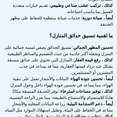
كذلك ، تركيب عشب صناعي وطبيعي
: تقديم خيارات متعددة
للعميل بما يناسب احتياجاته.
أيضاً ، صيانة دورية
: خدمات صيانة منتظمة للحفاظ على مظهر
الحديقة.
ما اهمية تنسيق حدائق المنازل؟
تحسين المظهر الجمالي
: تنسيق الحدائق يضفي لمسة جمالية على
المنزل ويجعله أكثر جاذبية من حيث التصميم والمناظر الطبيعية.
كذلك ، رفع قيمة العقار
: المنازل التي تحتوي على حدائق منسقة
بشكل جيد تزداد قيمتها العقارية، مما قد يساعد في جذب
المشترين أو المستثمرين.
أيضاً ، تحسين جودة الهواء
: النباتات والأشجار تعمل على تنقية
الهواء، مما يساعد في تحسين جودة الهواء داخل وحول المنزل.
كذلك ، توفير مساحات استرخاء
: توفر الحديقة المنسقة مكانًا
هادئًا للاستجمام والاستمتاع بالطبيعة، مما يعزز الراحة النفسية.
أيضاً ، دعم الاستدامة البيئية
: زراعة النباتات المحلية والأشجار
يساعد في الحفاظ على البيئة، وتقليل استهلاك الموارد مثل المياه.
كذلك ، تنظيم درجة الحرارة
: النباتات توفر الظل وتقلل من