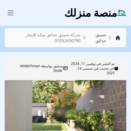
تنسيق حدائق
منصة منزلك
 menu
تنسيق
شركة تنسيق حدائق بمكة للايجار
حدائق
01032650790
تم النشر في
نوفمبر 11, 2024
منشور بواسطة
Abdelrhman
اخر تحديث في سبتمبر 14,
Shokr
2025