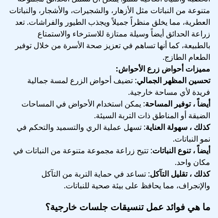
متنوعة من النباتات مثل الأزهار، والشجيرات، والأشجار، والنباتات
العطرية، مما يخلق منظراً جميلاً ويجذب الطيور والفراشات. تعد
زراعة الحدائق أيضاً وسيلة ممتازة للاسترخاء والاستمتاع
بالطبيعة، كما أنها تساهم في تعزيز صحة الأسرة من خلال توفير
الطعام الطازج.
مميزات أحواض زرع الأحواش:
تحسين المظهر الجمالي
: تضيف أحواض الزرع لمسة جمالية
فريدة لأي مساحة خارجية.
أيضاً ، توفير المساحة
: يمكن استخدام الأحواض في المساحات
الضيقة أو المناطق ذات التربة السيئة.
كذلك ، سهولة العناية
: تسهل عملية الري والتسميد والتحكم في
نمو النباتات.
أيضاً ، تنوع النباتات
: تتيح زراعة مجموعة متنوعة من النباتات في
مكان واحد.
كذلك ، تقليل التآكل
: تساعد في حماية التربة من التآكل
والإنجراف، مما يحافظ على بيئة صحية للنباتات.
ما هي فوائد عمل تنسيقات جلسات خارجية؟