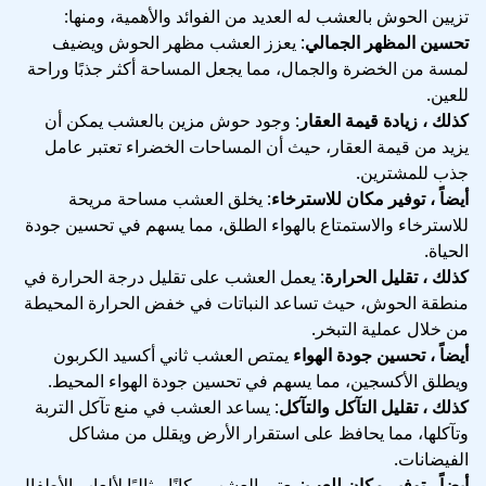
تزيين الحوش بالعشب له العديد من الفوائد والأهمية، ومنها:
تحسين المظهر الجمالي
: يعزز العشب مظهر الحوش ويضيف
لمسة من الخضرة والجمال، مما يجعل المساحة أكثر جذبًا وراحة
للعين.
كذلك ، زيادة قيمة العقار
: وجود حوش مزين بالعشب يمكن أن
يزيد من قيمة العقار، حيث أن المساحات الخضراء تعتبر عامل
جذب للمشترين.
أيضاً ، توفير مكان للاسترخاء
: يخلق العشب مساحة مريحة
للاسترخاء والاستمتاع بالهواء الطلق، مما يسهم في تحسين جودة
الحياة.
كذلك ، تقليل الحرارة
: يعمل العشب على تقليل درجة الحرارة في
منطقة الحوش، حيث تساعد النباتات في خفض الحرارة المحيطة
من خلال عملية التبخر.
أيضاً ، تحسين جودة الهواء
يمتص العشب ثاني أكسيد الكربون
ويطلق الأكسجين، مما يسهم في تحسين جودة الهواء المحيط.
كذلك ، تقليل التآكل والتآكل
: يساعد العشب في منع تآكل التربة
وتآكلها، مما يحافظ على استقرار الأرض ويقلل من مشاكل
الفيضانات.
أيضاً ، توفير مكان للعب
: يعتبر العشب مكانًا مثاليًا لألعاب الأطفال