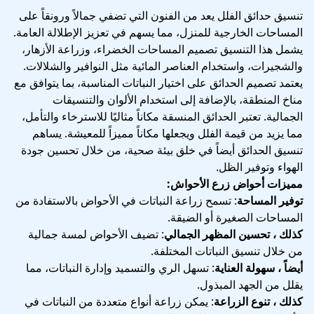
تنسيق حدائق الفلل يعد من الفنون التي تضفي جمالاً ورونقاً على
المساحات الخارجية للمنزل، مما يسهم في تعزيز الإطلالة العامة.
يشمل هذا التنسيق تصميم المساحات الخضراء، وزراعة الأزهار،
والشجيرات، واستخدام العناصر المائية مثل النوافير والشلالات.
يعتمد تصميم الحدائق على اختيار النباتات المناسبة، بما يتوافق مع
مناخ المنطقة، بالإضافة إلى استخدام الألوان والتنسيقات
الجمالية. تعتبر الحدائق المنسقة مكاناً مثاليًا للاسترخاء والتأمل،
مما يزيد من قيمة الفلل ويجعلها مكاناً مميزاً للمعيشة. يساهم
تنسيق الحدائق أيضاً في خلق بيئة صحية، من خلال تحسين جودة
الهواء وتوفير الظل.
مميزات أحواض زرع الأحواش:
توفير المساحة
: تسمح زراعة النباتات في الأحواض بالاستفادة من
المساحات الصغيرة أو الضيقة.
كذلك ، تحسين المظهر الجمالي
: تضيف الأحواض لمسة جمالية
من خلال تنسيق النباتات المختلفة.
أيضاً ، سهولة العناية
: تسهل الري والتسميد وإدارة النباتات، مما
يقلل من الجهد المبذول.
كذلك ، تنوع الزراعة
: يمكن زراعة أنواع متعددة من النباتات في