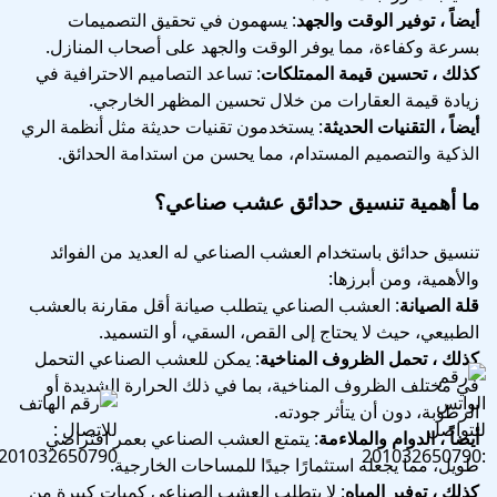
أيضاً ، توفير الوقت والجهد
: يسهمون في تحقيق التصميمات
بسرعة وكفاءة، مما يوفر الوقت والجهد على أصحاب المنازل.
كذلك ، تحسين قيمة الممتلكات
: تساعد التصاميم الاحترافية في
زيادة قيمة العقارات من خلال تحسين المظهر الخارجي.
أيضاً ، التقنيات الحديثة
: يستخدمون تقنيات حديثة مثل أنظمة الري
الذكية والتصميم المستدام، مما يحسن من استدامة الحدائق.
ما أهمية تنسيق حدائق عشب صناعي؟
تنسيق حدائق باستخدام العشب الصناعي له العديد من الفوائد
والأهمية، ومن أبرزها:
قلة الصيانة
: العشب الصناعي يتطلب صيانة أقل مقارنة بالعشب
الطبيعي، حيث لا يحتاج إلى القص، السقي، أو التسميد.
كذلك ، تحمل الظروف المناخية
: يمكن للعشب الصناعي التحمل
في مختلف الظروف المناخية، بما في ذلك الحرارة الشديدة أو
الرطوبة، دون أن يتأثر جودته.
أيضاً ، الدوام والملاءمة
: يتمتع العشب الصناعي بعمر افتراضي
طويل، مما يجعله استثمارًا جيدًا للمساحات الخارجية.
كذلك ، توفير المياه
: لا يتطلب العشب الصناعي كميات كبيرة من