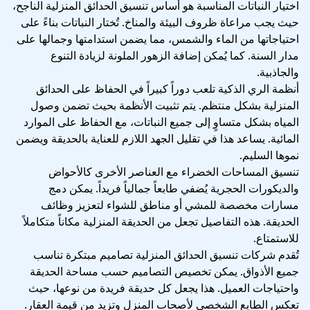
اختيار النباتات المناسبة هو أساس تنسيق الحدائق المنزلية الناجح،
حيث يجب مراعاة ظروف البيئة والمناخ. تُختار النباتات بناءً على
احتياجاتها من الماء والشمس، مما يضمن استدامتها وجمالها على
مدار السنة. كما يُمكن إضافة الزهور الملونة لزيادة التنوع
والجاذبية.
أنظمة الري الذكية تلعب دوراً كبيراً في الحفاظ على الحدائق
المنزلية بشكل منتظم. يتم تثبيت الأنظمة بحيث تضمن وصول
المياه بشكل متساوٍ إلى جميع النباتات، مع الحفاظ على الموارد
المائية. يساعد هذا في تقليل الجهد اللازم للعناية بالحديقة ويضمن
نموها السليم.
تنسيق المساحات الخضراء مع العناصر الأخرى كالأحواض
والديكورات الحجرية يُضفي طابعاً جمالياً فريداً. يمكن دمج
مسارات مخصصة للمشي أو مناطق للشواء لتعزيز وظائف
الحديقة. هذه التفاصيل تجعل من الحديقة المنزلية مكاناً متكاملاً
للاستمتاع.
تُقدم شركات تنسيق الحدائق المنزلية تصاميم مبتكرة تناسب
جميع الأذواق. يمكن تخصيص التصاميم حسب مساحة الحديقة
واحتياجات العميل. هذا يجعل كل حديقة فريدة من نوعها، حيث
تعكس الطابع الشخصي لأصحاب المنزل وتزيد من قيمة العقار.