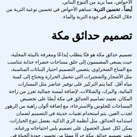
الأحواض، مما يزيد من التنوع النباتي.
أيضاً ، تحسين التربة
: تساهم الأحواض في تحسين نوعية التربة من
خلال التحكم في جودة التربة والماء.
تصميم حدائق مكة
تصميم حدائق مكة هو فنًا يتطلب إبداعًا ومعرفة بالبيئة المحلية،
حيث يسعى المصممون إلى خلق مساحات خضراء جذابة تتناسب
مع المناخ الصحراوي. يتضمن التصميم اختيار النباتات المناسبة،
مثل الأشجار والشجيرات التي تتحمل الحرارة وتحتاج إلى كمية
مياه أقل. كما يتم التركيز على توفير عناصر مثل المسارات
المائية، والبرك، والشلالات، لإضافة لمسة جمالية تعزز من راحة
المكان. تعتمد تصاميم الحدائق في مكة أيضًا على تخصيص
المساحات للجلوس والاسترخاء، مع إضافة ألوان زاهية من الزهور
لجذب العين. يتم استخدام تقنيات حديثة في التصميم لضمان
استدامة الحدائق، مثل أنظمة الري الذكية. بفضل تنوع الخيارات،
يمكن لكل عميل الحصول على تصميم يلبي احتياجاته ورغباته.
يعتبر تصميم حدائق مكة جزءًا مهمًا من تحسين جودة الحياة في