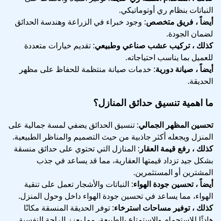
النباتات بنظام ري أوتوماتيكي.
أيضاً ، فريق متخصص
: وجود خبراء في الزراعة وهندسة الحدائق
لضمان الجودة.
كذلك ، تركيب عشب صناعي وطبيعي
: تقديم خيارات متعددة
للعميل بما يناسب احتياجاته.
أيضاً ، صيانة دورية
: خدمات صيانة منتظمة للحفاظ على مظهر
الحديقة.
ما اهمية تنسيق حدائق المنازل؟
تحسين المظهر الجمالي
: تنسيق الحدائق يضفي لمسة جمالية على
المنزل ويجعله أكثر جاذبية من حيث التصميم والمناظر الطبيعية.
كذلك ، رفع قيمة العقار
: المنازل التي تحتوي على حدائق منسقة
بشكل جيد تزداد قيمتها العقارية، مما قد يساعد في جذب
المشترين أو المستثمرين.
أيضاً ، تحسين جودة الهواء
: النباتات والأشجار تعمل على تنقية
الهواء، مما يساعد في تحسين جودة الهواء داخل وحول المنزل.
كذلك ، توفير مساحات استرخاء
: توفر الحديقة المنسقة مكانًا
هادئًا للاستجمام والاستمتاع بالطبيعة، مما يعزز الراحة النفسية.