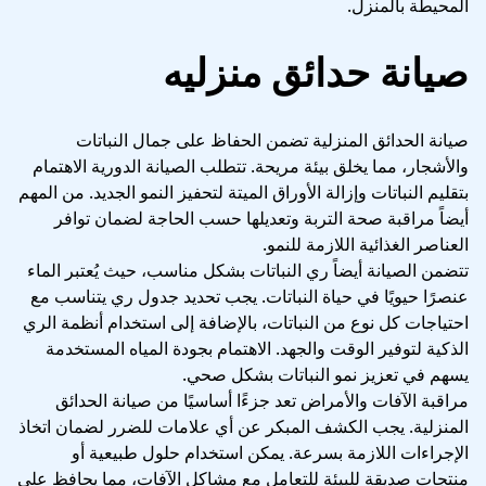
المحيطة بالمنزل.
صيانة حدائق منزليه
صيانة الحدائق المنزلية تضمن الحفاظ على جمال النباتات
والأشجار، مما يخلق بيئة مريحة. تتطلب الصيانة الدورية الاهتمام
بتقليم النباتات وإزالة الأوراق الميتة لتحفيز النمو الجديد. من المهم
أيضاً مراقبة صحة التربة وتعديلها حسب الحاجة لضمان توافر
العناصر الغذائية اللازمة للنمو.
تتضمن الصيانة أيضاً ري النباتات بشكل مناسب، حيث يُعتبر الماء
عنصرًا حيويًا في حياة النباتات. يجب تحديد جدول ري يتناسب مع
احتياجات كل نوع من النباتات، بالإضافة إلى استخدام أنظمة الري
الذكية لتوفير الوقت والجهد. الاهتمام بجودة المياه المستخدمة
يسهم في تعزيز نمو النباتات بشكل صحي.
مراقبة الآفات والأمراض تعد جزءًا أساسيًا من صيانة الحدائق
المنزلية. يجب الكشف المبكر عن أي علامات للضرر لضمان اتخاذ
الإجراءات اللازمة بسرعة. يمكن استخدام حلول طبيعية أو
منتجات صديقة للبيئة للتعامل مع مشاكل الآفات، مما يحافظ على