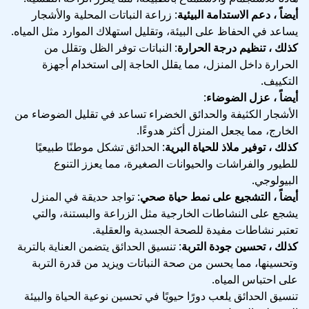
أيضاً ، دعم الاستدامة البيئية
: زراعة النباتات المحلية والأشجار
يساعد في الحفاظ على البيئة، وتقليل استهلاك الموارد مثل المياه.
كذلك ، تنظيم درجة الحرارة
: النباتات توفر الظل وتقلل من
الحرارة داخل المنزل، مما يقلل الحاجة إلى استخدام أجهزة
التكييف.
أيضاً ، عزل الضوضاء
:
الأشجار الكثيفة والحدائق الخضراء تساعد في تقليل الضوضاء من
الخارج، مما يجعل المنزل أكثر هدوءًا.
كذلك ، توفير ملاذ للحياة البرية
: الحدائق تشكل موطنًا طبيعيًا
للطيور والفراشات والحيوانات الصغيرة، مما يعزز التنوع
البيولوجي.
أيضاً ، التشجيع على نمط حياة صحي
: تواجد حديقة في المنزل
يشجع على النشاطات الخارجية مثل الزراعة والبستنة، والتي
تعتبر نشاطات مفيدة للصحة الجسدية والعقلية.
كذلك ، تحسين جودة التربة
: تنسيق الحدائق يتضمن العناية بالتربة
وتحسينها، مما يحسن من صحة النباتات ويزيد من قدرة التربة
على احتباس المياه.
تنسيق الحدائق يلعب دورًا حيويًا في تحسين نوعية الحياة والبيئة