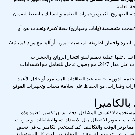
 العامة.
ام الصهاريج الكبيرة وخيارات التعقيم والتسليك بالضغط لضمان
سحب متخصصة (وايات وصهاريج) سعة كبيرة وتقنيات نفخ أو
بيارة واختيار الطريقة المناسبة—يدوية أو آلية مع مواد كيميائية/
خلي، تليها عملية تعقيم لمنع انتشار الروائح والحشرات.
: بعض الشركات تقدم خدمات على مدار 24/7، مع وصول عاجل للتعامل مع الانسدادات
مة الدورية، خاصة عند التعاقدات المستمرة أو خلال الأعياد .
ظارات وقفازات، مع الحفاظ على سلامة معدات وتجهيزات الموقع
لكاميرا
مستخدمة لاكتشاف المشاكل بدقة وبدون تكسير. تعتمد هذه
نابيب لتصوير الأعطال مثل الانسدادات، والتشققات، وتسربات
ة مما يوفر الوقت والتكاليف. كما تُستخدم الكاميرات في فحص
التجديد. تساعد هذه الخدمة في الوقاية من المشاكل المستقبلية