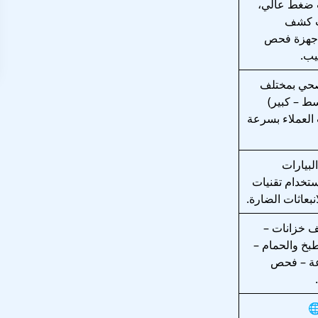
 ضغط عالي،
ت كشف
أجهزة فحص
بيب.
صحي بمختلف
ط – كبير)
العملاء بسرعة
بيارات
ستخدام تقنيات
انبعاثات الضارة.
ف خزانات –
بخ والحمام –
رئ 24 ساعة – فحص