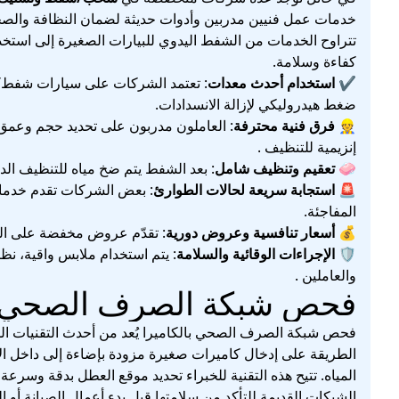
خدمات عمل فنيين مدربين وأدوات حديثة لضمان النظافة والصحة
تتراوح الخدمات من الشفط اليدوي للبيارات الصغيرة إلى استخد
كفاءة وسلامة.
✔️
استخدام أحدث معدات
: تعتمد الشركات على سيارات شفط/
ضغط هيدروليكي لإزالة الانسدادات.
👷
فرق فنية محترفة
: العاملون مدربون على تحديد حجم وعمق ال
إنزيمية للتنظيف .
🧼
تعقيم وتنظيف شامل
: بعد الشفط يتم ضخ مياه للتنظيف الدا
🚨
استجابة سريعة لحالات الطوارئ
المفاجئة.
💰
أسعار تنافسية وعروض دورية
: تقدّم عروض مخفضة على الخد
🛡️
الإجراءات الوقائية والسلامة
: يتم استخدام ملابس واقية، ن
والعاملين .
فحص شبكة الصرف الصحي با
فحص شبكة الصرف الصحي بالكاميرا يُعد من أحدث التقنيات ال
الطريقة على إدخال كاميرات صغيرة مزودة بإضاءة إلى داخل الأ
المياه. تتيح هذه التقنية للخبراء تحديد موقع العطل بدقة وسرع
الشبكات القديمة للتأكد من سلامتها قبل بدء أعمال الصيانة أو 