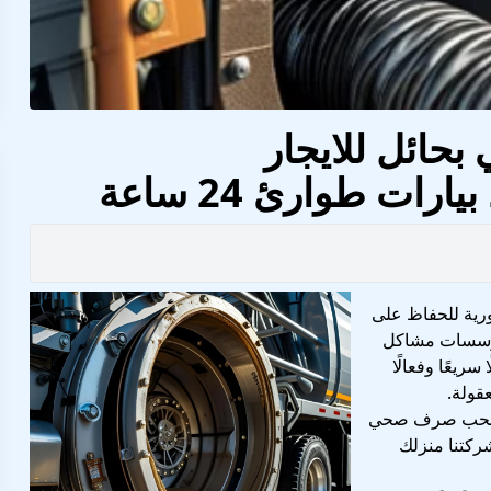
ائل للايجار
رية للحفاظ على
لمؤسسات مشاكل
ريعًا وفعالًا
قولة.
كة سحب صرف صحي
شركتنا منزلك