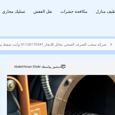
ظيف منازل
مكافحة حشرات
نقل العفش
تسليك مجاري
شركة سحب الصرف الصحي بحائل للايجار 01126170341 وايت شفط بيارات طوارئ 24 ساعة
منشور بواسطة
Abdelrhman Shokr