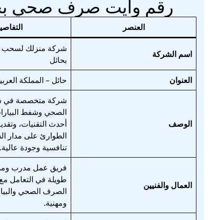
رقم وايت صرف صحي بح
العنصر
التفاصي
شركة منزلك لسحب 
اسم الشركة
بحائل
العنوان
حائل – المملكة العربي
شركة متخصصة في 
الصحي وشفط البيارا
الوصف
أحدث التقنيات، وتقد
الطوارئ على مدار ال
تنافسية وجودة عالية.
فريق عمل مدرب ومؤه
طويلة في التعامل م
العمال والفنيين
الصرف الصحي والبيار
ومهنية.