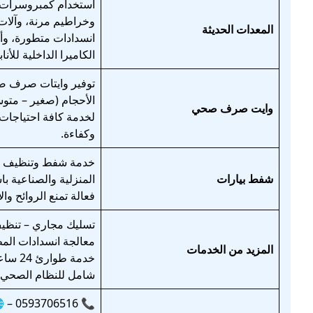
استخدام كمبروسرات
وخراطيم مرنة، وآلا
المعدات الحديثة
انسدادات متطورة، و
الكاميرا الداخلية للأنا
توفير وايتات صرف 
الأحجام (صغير – متوس
وايت صرف صحي
لخدمة كافة احتياجات 
وكفاءة.
خدمة شفط وتنظيف ال
شفط بيارات
المنزلية والصناعية با
فعالة تمنع الروائح وال
تسليك مجاري – تنظي
معالجة انسدادات المط
المزيد من الخدمات
خدمة طوا
شامل للنظام الصحي.
📞 0593706516 – 🌐