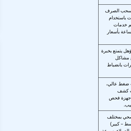
سحب الصرف
ت باستخدام
يم خدمات
ساعة بأسعار
ل يتمتع بخبرة
ع مشاكل
ات بانضباط
 ضغط عالي،
ت كشف
أجهزة فحص
بيب.
صحي بمختلف
ط – كبير)
العملاء بسرعة