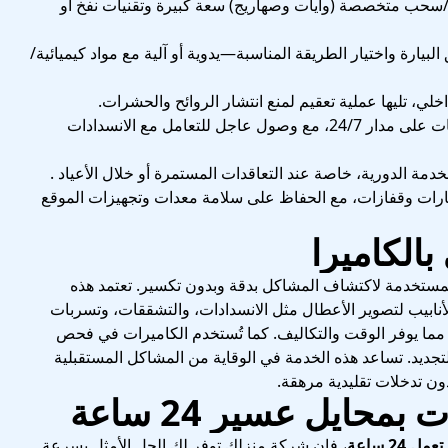
سحب متخصصة (وايات وصهاريج) سعة كبيرة وتقنيات نفخ أو
بيارة واختيار الطريقة المناسبة—يدوية أو آلية مع مواد كيميائية/
خلي، تليها عملية تعقيم لمنع انتشار الروائح والحشرات.
: بعض الشركات تقدم خدمات على مدار 24/7، مع وصول عاجل للتعامل مع الانسدادات
مة الدورية، خاصة عند التعاقدات المستمرة أو خلال الأعياد .
ظارات وقفازات، مع الحفاظ على سلامة معدات وتجهيزات الموقع
لكاميرا
مستخدمة لاكتشاف المشاكل بدقة وبدون تكسير. تعتمد هذه
نابيب لتصوير الأعطال مثل الانسدادات، والتشققات، وتسربات
ة مما يوفر الوقت والتكاليف. كما تُستخدم الكاميرات في فحص
التجديد. تساعد هذه الخدمة في الوقاية من المشاكل المستقبلية
ن تدخلات تقليدية مرهقة.
ايل عسير 24 ساعة
2 ساعة
، فإن شركة منزلك توفر لك الحل الأمثل بسرعة