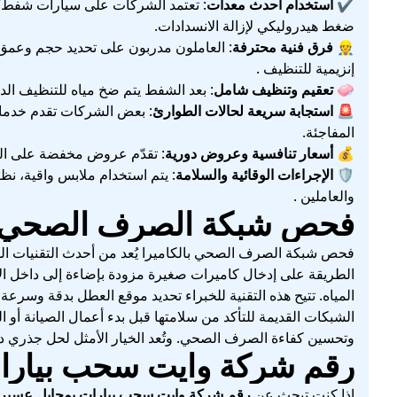
✔️
استخدام أحدث معدات
: تعتمد الشركات على سيارات شفط/
ضغط هيدروليكي لإزالة الانسدادات.
👷
فرق فنية محترفة
: العاملون مدربون على تحديد حجم وعمق ال
إنزيمية للتنظيف .
🧼
تعقيم وتنظيف شامل
: بعد الشفط يتم ضخ مياه للتنظيف الدا
🚨
استجابة سريعة لحالات الطوارئ
المفاجئة.
💰
أسعار تنافسية وعروض دورية
: تقدّم عروض مخفضة على الخد
🛡️
الإجراءات الوقائية والسلامة
: يتم استخدام ملابس واقية، ن
والعاملين .
فحص شبكة الصرف الصحي با
فحص شبكة الصرف الصحي بالكاميرا يُعد من أحدث التقنيات ال
الطريقة على إدخال كاميرات صغيرة مزودة بإضاءة إلى داخل الأ
المياه. تتيح هذه التقنية للخبراء تحديد موقع العطل بدقة وسرع
الشبكات القديمة للتأكد من سلامتها قبل بدء أعمال الصيانة أو 
وتحسين كفاءة الصرف الصحي. وتُعد الخيار الأمثل لحل جذري دو
رقم شركة وايت سحب بيارات بمح
إذا كنت تبحث عن
رقم شركة وايت سحب بيارات بمحايل عسير تعمل 4