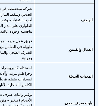
شركة متخصصة في 
الصحي وشفط البيارا
الوصف
أحدث التقنيات، وتقد
الطوارئ على مدار ال
تنافسية وجودة عالية.
فريق عمل مدرب ومؤه
طويلة في التعامل م
العمال والفنيين
الصرف الصحي والبيار
ومهنية.
استخدام كمبروسرات
وخراطيم مرنة، وآلا
المعدات الحديثة
انسدادات متطورة، و
الكاميرا الداخلية للأنا
توفير وايتات صرف 
الأحجام (صغير – متوس
وايت صرف صحي
لخدمة كافة احتياجات 