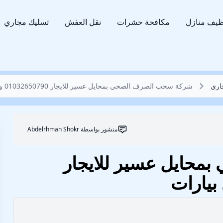
ظيف منازل
مكافحة حشرات
نقل العفش
تسليك مجاري
اري
شركة سحب الصرف الصحي بمحايل عسير للايجار 01032650790 وايت شفط بيارات
منشور بواسطة
Abdelrhman Shokr
حايل عسير للايجار