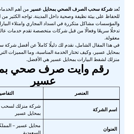
تُعد
شركة سحب الصرف الصحي بمحايل عسير
من أهم الخدمات
للحفاظ على بيئة نظيفة وصحية داخل المدينة. تواجه الكثير من ا
والمؤسسات مشاكل متكررة في انسداد المجاري وامتلاء البيار
تدخلًا سريعًا وفعالًا من قبل شركات متخصصة تقدم خدمات عالي
معقولة.
في هذا المقال الشامل، نقدم لك دليلًا كاملاً عن أفضل شر
بمحايل عسير، وكيف تختار الخدمة المناسبة، وما المميزات التي
منزلك لشفط البيارات بمحايل عسير هي الأفضل.
رقم وايت صرف صحي بمح
عسير
العنصر
التفاصي
شركة منزلك لسحب 
اسم الشركة
بمحايل عسير
محايل عسير – المملكة
العنوان
السعودية