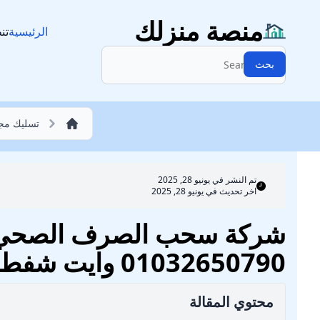
تسليك مجاري
منصة منزلك
الرئيسية
تن
البحث:
بحث
تسليك مج
تم النشر في
يونيو 28, 2025
اخر تحديث في يونيو 28, 2025
شركة سحب الصرف الصحي بم
01032650790 وايت شفط بيارات
محتوي المقالة