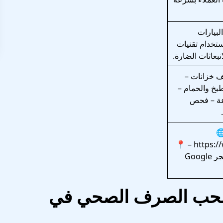
بيارات
ستخدام تقنيات
انبعاثات الضارة.
ف خزانات –
بخ والحمام –
رئ 24 ساعة – فحص
– 📍
https:/
تطبيق منزلك على متجر Google
 سحب الصرف الصحي في