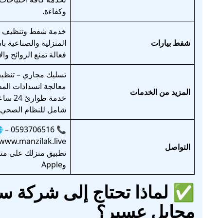
وكفاءة.
خدمة شفط وتنظيف ال
شفط بيارات
المنزلية والصناعية با
فعالة تمنع الروائح وال
تسليك مجاري – تنظي
معالجة انسدادات المط
المزيد من الخدمات
خدمة طوا
شامل للنظام الصحي.
📞 0593706516 – 🌐
/www.manzilak.live
التواصل
وApple
✅
لماذا تحتاج إلى شركة
محايل عسير؟