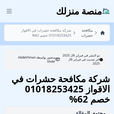
مكافحة حشرات
منصة منزلك
 menu
مكافحة
شركة مكافحة حشرات في الاقواز
حشرات
01018253425 خصم 62%
تم النشر في
فبراير 26, 2025
منشور بواسطة
Abdelrhman
اخر تحديث في فبراير 26,
Shokr
2025
شركة مكافحة حشرات في
الاقواز 01018253425
خصم 62%
محتوي المقالة