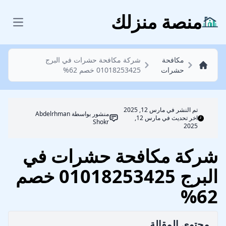
مكافحة حشرات
منصة منزلك
 menu
مكافحة
شركة مكافحة حشرات في البرج
حشرات
01018253425 خصم 62%
تم النشر في
مارس 12, 2025
منشور بواسطة
Abdelrhman
اخر تحديث في مارس 12,
Shokr
2025
شركة مكافحة حشرات في
البرج 01018253425 خصم
62%
محتوي المقالة