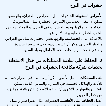
حشرات في البرج
الأمراض المنقولة
: الحشرات مثل الصراصير، الفئران، والبعوض
يمكن أن تنقل العديد من الأمراض الخطيرة مثل السالمونيلا،
الدفتيريا، والملاريا. وجود الحشرات في المنزل أو المكتب يعرض
الجميع لخطر الإصابة بهذه الأمراض.
بالاضافة الى ،
الحساسية والربو
: بعض الحشرات مثل بق الفراش
والغبار المنزلي يمكن أن تسبب ردود فعل تحسسية شديدة
وتفاقم حالات الربو، خاصة عند الأطفال وكبار السن.
2.
الحفاظ على سلامة الممتلكات
من خلال الاستعانة
بخدمات شركة مكافحة الحشرات في البرج
تلف الممتلكات
: النمل الأبيض يمكن أن يتسبب في أضرار جسيمة
للأثاث والهياكل الخشبية في المنازل والمباني. كذلك، يمكن
للفئران والقوارض الأخرى أن تقضم الأسلاك الكهربائية، مما يزيد
من خطر الحريق.
أيضا ،
الحفاظ على الأطعمة
: الحشرات مثل الصراصير والنمل
يمكن أن تلوث الأطعمة المخزنة، مما يؤدي إلى فسادها وإهدارها.