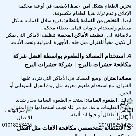
تخزين الطعام بشكل آمن
: حفظ الأطعمة في أوعية محكمة
الإغلاق وعدم ترك بقايا الطعام مكشوفة.
ايضا ،
التخلص من القمامة بانتظام
: تفريغ سلال القمامة بشكل
منتظم واستخدام حاويات قمامة بغطاء محكم.
بالاضافة الى ،
تنظيف الأماكن المخفية
: تنظيف الأماكن التي يمكن
أن تكون مخبأً للفئران مثل خلف الأجهزة المنزلية وتحت الأثاث.
4.
استخدام المصائد والطعوم
بواسطة افضل شركة
مكافحة حشرات بالبرج | شركة حشرات البرج
مصائد الفئران
: وضع المصائد في الأماكن التي تتردد عليها
الفئران، مع استخدام طعوم مغرية مثل زبدة الفول السوداني أو
الجبن.
كذلك ،
الطعوم السامة
: استخدام الطعوم السامة بحذر شديد
واتباع التعليمات بدقة، مع مراعاة تجنب استخدامها في المنازل
التي بها أطفال أو حيوانات أليفة.
5.
الاستعانة بمتخصصي مكافحة الآفات
مثل افضل