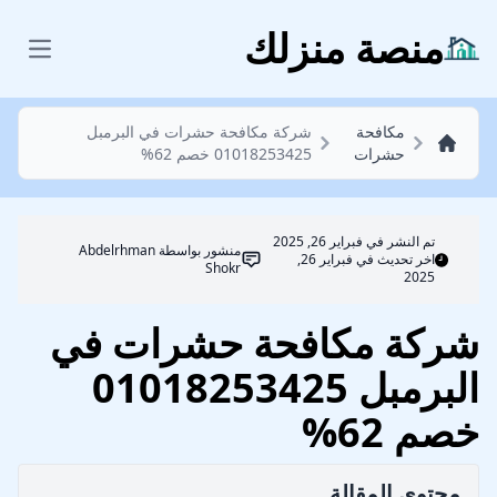
مكافحة حشرات
منصة منزلك
 menu
مكافحة
شركة مكافحة حشرات في البرمبل
حشرات
01018253425 خصم 62%
تم النشر في
فبراير 26, 2025
منشور بواسطة
Abdelrhman
اخر تحديث في فبراير 26,
Shokr
2025
شركة مكافحة حشرات في
البرمبل 01018253425
خصم 62%
محتوي المقالة