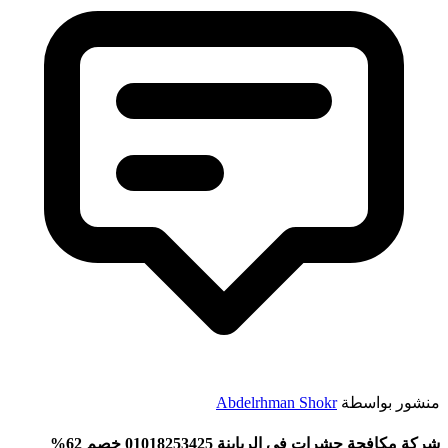
منشور بواسطة
Abdelrhman Shokr
شركة مكافحة حشرات في الرياينة 01018253425 خصم 62%