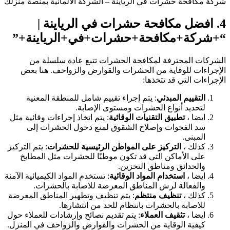
شركة مكافحة حشرات في الرياينة – الشركة الالمانية بمنصة منزلك
4.
افضل مكافحة حشرات في الرياينة
|
“+شركة+مكافحة+حشرات+في+الرياينة+”
الشركات المحترفة لمكافحة الحشرات تتبع عادة سلسلة من
الإجراءات للوقاية من الحشرات والقوارض والزواحف. هنا بعض
الإجراءات التي قد تتخذها:
التقييم المبدئي
: يتم إجراء تقييم شامل للمنطقة المعنية
لتحديد أنواع الحشرات ومستوى الإصابة.
ايضا ،
تطبيق التقنيات الوقائية
: يتم اتخاذ إجراءات وقائية مثل
سد الفجوات وإصلاح الشقوق لمنع دخول الحشرات إلى
المبنى.
كذلك ،
التركيز على المواطن الرئيسية للحشرات
: يتم التركيز
على الأماكن التي قد تكون موطنًا للحشرات مثل المطابخ
والحدائق ومناطق التخزين.
ايضا ،
استخدام المواد الوقائية
: تستخدم المواد الكيميائية الآمنة
والفعالة لرش المناطق المعرضة للاصابة بالحشرات.
كذلك ،
تنظيف منتظم
: يتم تنظيف وتطهير المناطق المعرضة
للاصابة بالحشرات بانتظام للحد من انتشارها.
ايضا ،
تثقيف العملاء
: يتم تقديم نصائح وإرشادات للعملاء حول
كيفية الوقاية من الحشرات والقوارض والزواحف في المنزل.