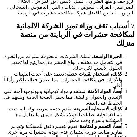
الزواحف و منها الفئران ، النمل الابيض ، بق الفراش ، العتة ،
الصراصير ، القراد ، البعوض ، الذباب ، البق ، الناموس ، السحالي ،
البرص ، الثعابين كافضل شركة مكافحة حشرات في الرياينة.
7 أسباب تقف وراء تميز الشركة الالمانية
لمكافحة حشرات في الرياينة من منصة
منزلك
الخبرة الواسعة
: تمتلك الشركات المحترفة سنوات من الخبرة
في التعامل مع مختلف أنواع الحشرات، مما يتيح لها تحديد
الحلول الأنسب لكل حالة.
كذلك، استخدام تقنيات حديثة
: تعتمد على أحدث التقنيات
والأدوات في مكافحة الحشرات، مما يضمن فعالية أكبر وأماناً
أعلى.
أيضاً، المواد الآمنة
: تستخدم مواد كيميائية وبيولوجية آمنة على
الإنسان والحيوان والبيئة، مما يحمي الصحة العامة ويسهم في
الحفاظ على البيئة.
كذلك، الاستجابة السريعة
: تقدم خدمة سريعة وفعالة، حيث
يتم الاستجابة لطلبات العملاء بشكل فوري والتعامل مع
المشكلة بأسرع وقت ممكن.
أيضاً، التقييم والمتابعة
: تقوم بتقييم دقيق للمشكلة وتقديم
تقارير متابعة دورية لضمان عدم عودة الحشرات مرة أخرى.