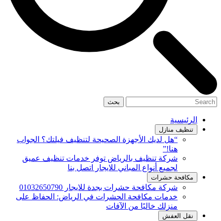
بحث
الرئيسية
تنظيف منازل
“هل لديك الأجهزة الصحيحة لتنظيف فيلتك؟ الجواب
هنا!”
شركة تنظيف بالرياض توفر خدمات تنظيف عميق
لجميع أنواع المباني للايجار اتصل بنا
مكافحة حشرات
شركة مكافحة حشرات بجدة للايجار 01032650790
خدمات مكافحة الحشرات في الرياض: الحفاظ على
منزلك خاليًا من الآفات
نقل العفش