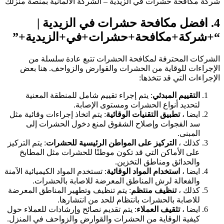
شركة مكافحة حشرات في الزيدية – الشركة الالمانية بمنصة منزلك
4.
افضل مكافحة حشرات في الزيدية
|
“+شركة+مكافحة+حشرات+في+الزيدية+”
الشركات المحترفة لمكافحة الحشرات تتبع عادة سلسلة من
الإجراءات للوقاية من الحشرات والقوارض والزواحف. هنا بعض
الإجراءات التي قد تتخذها:
التقييم المبدئي
: يتم إجراء تقييم شامل للمنطقة المعنية
لتحديد أنواع الحشرات ومستوى الإصابة.
ايضا ،
تطبيق التقنيات الوقائية
: يتم اتخاذ إجراءات وقائية مثل
سد الفجوات وإصلاح الشقوق لمنع دخول الحشرات إلى
المبنى.
كذلك ،
التركيز على المواطن الرئيسية للحشرات
: يتم التركيز
على الأماكن التي قد تكون موطنًا للحشرات مثل المطابخ
والحدائق ومناطق التخزين.
ايضا ،
استخدام المواد الوقائية
: تستخدم المواد الكيميائية الآمنة
والفعالة لرش المناطق المعرضة للاصابة بالحشرات.
كذلك ،
تنظيف منتظم
: يتم تنظيف وتطهير المناطق المعرضة
للاصابة بالحشرات بانتظام للحد من انتشارها.
ايضا ،
تثقيف العملاء
: يتم تقديم نصائح وإرشادات للعملاء حول
كيفية الوقاية من الحشرات والقوارض والزواحف في المنزل.