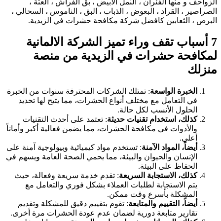
الزواحف و منها الفئران ، النمل الابيض ، بق الفراش ، العتة ،
الصراصير ، القراد ، البعوض ، الذباب ، البق ، الناموس ، السحالي ،
البرص ، الثعابين كافضل شركة مكافحة حشرات في الزيدية.
7 أسباب تقف وراء تميز الشركة الالمانية
لمكافحة حشرات في الزيدية من منصة
منزلك
الخبرة الواسعة
: تمتلك الشركات المحترفة سنوات من الخبرة
في التعامل مع مختلف أنواع الحشرات، مما يتيح لها تحديد
الحلول الأنسب لكل حالة.
كذلك، استخدام تقنيات حديثة
: تعتمد على أحدث التقنيات
والأدوات في مكافحة الحشرات، مما يضمن فعالية أكبر وأماناً
أعلى.
أيضاً، المواد الآمنة
: تستخدم مواد كيميائية وبيولوجية آمنة على
الإنسان والحيوان والبيئة، مما يحمي الصحة العامة ويسهم في
الحفاظ على البيئة.
كذلك، الاستجابة السريعة
: تقدم خدمة سريعة وفعالة، حيث
يتم الاستجابة لطلبات العملاء بشكل فوري والتعامل مع
المشكلة بأسرع وقت ممكن.
أيضاً، التقييم والمتابعة
: تقوم بتقييم دقيق للمشكلة وتقديم
تقارير متابعة دورية لضمان عدم عودة الحشرات مرة أخرى.