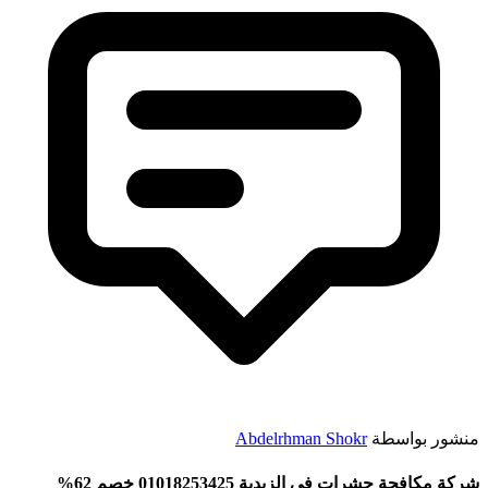
منشور بواسطة
Abdelrhman Shokr
شركة مكافحة حشرات في الزيدية 01018253425 خصم 62%