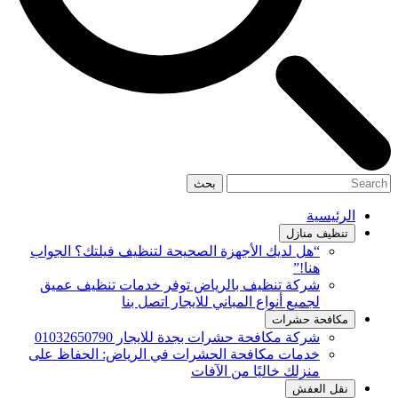
بحث
الرئيسية
تنظيف منازل
“هل لديك الأجهزة الصحيحة لتنظيف فيلتك؟ الجواب
هنا!”
شركة تنظيف بالرياض توفر خدمات تنظيف عميق
لجميع أنواع المباني للايجار اتصل بنا
مكافحة حشرات
شركة مكافحة حشرات بجدة للايجار 01032650790
خدمات مكافحة الحشرات في الرياض: الحفاظ على
منزلك خاليًا من الآفات
نقل العفش