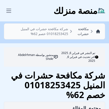
مكافحة حشرات
منصة منزلك
 menu
مكافحة
شركة مكافحة حشرات في المنيل
حشرات
01018253425 خصم 62%
تم النشر في
فبراير 6, 2025
منشور بواسطة
Abdelrhman
اخر تحديث في فبراير 6,
Shokr
2025
شركة مكافحة حشرات في
المنيل 01018253425
خصم 62%
محتوي المقالة