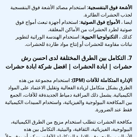
الأشعة فوق البنفسجية
: استخدام مصائد الأشعة فوق البنفسجية
لجذب الحشرات الطائرة.
ايضا ،
الأمواج فوق الصوتية
: استخدام أجهزة تبعث أمواج فوق
صوتية لطرد الحشرات من الأماكن المغلقة.
كذلك ،
التكنولوجيا الحيوية
: استخدام الهندسة الوراثية لتطوير
نباتات مقاومة للحشرات أو إنتاج مواد طاردة للحشرات.
7.
التكامل بين الطرق المختلفة
لدى احسن رش
حشرات | ابادة الحشرات | افضل شركة ابادة حشرات
الإدارة المتكاملة للآفات (IPM)
: استخدام مجموعة من هذه
الطرق بشكل متكامل لزيادة الفعالية وتقليل الاعتماد على المواد
الكيميائية. يشمل ذلك المراقبة دمياط الجديدةقة للآفات، الجمع
بين المكافحة البيولوجية والفيزيائية، واستخدام المبيدات الكيميائية
فقط عند الضرورة.
مكافحة الحشرات تتطلب استخدام مزيج من الطرق الكيميائية،
البيولوجية، الفيزيائية، الثقافية، والبيئية. التكامل بين هذه
الأساليب، والمعروف بالإدارة المتكاملة للآفات، يمكن أن يوفر حلاً