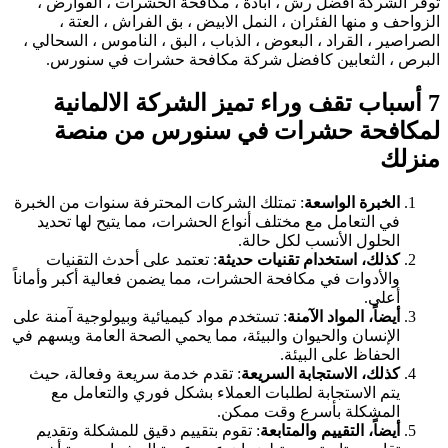
توفر الشركة افضل رش ، ابادة ، مكافحة الحشرات ، القوارض ،
الزواحف و منها الفئران ، النمل الابيض ، بق الفراش ، العتة ،
الصراصير ، القراد ، البعوض ، الذباب ، البق ، الناموس ، السحالي ،
البرص ، الثعابين كافضل شركة مكافحة حشرات في سنورس.
7 أسباب تقف وراء تميز الشركة الالمانية
لمكافحة حشرات في سنورس من منصة
منزلك
الخبرة الواسعة
: تمتلك الشركات المحترفة سنوات من الخبرة
في التعامل مع مختلف أنواع الحشرات، مما يتيح لها تحديد
الحلول الأنسب لكل حالة.
كذلك، استخدام تقنيات حديثة
: تعتمد على أحدث التقنيات
والأدوات في مكافحة الحشرات، مما يضمن فعالية أكبر وأماناً
أعلى.
أيضاً، المواد الآمنة
: تستخدم مواد كيميائية وبيولوجية آمنة على
الإنسان والحيوان والبيئة، مما يحمي الصحة العامة ويسهم في
الحفاظ على البيئة.
كذلك، الاستجابة السريعة
: تقدم خدمة سريعة وفعالة، حيث
يتم الاستجابة لطلبات العملاء بشكل فوري والتعامل مع
المشكلة بأسرع وقت ممكن.
أيضاً، التقييم والمتابعة
: تقوم بتقييم دقيق للمشكلة وتقديم