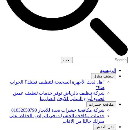
بحث
الرئيسية
تنظيف منازل
“هل لديك الأجهزة الصحيحة لتنظيف فيلتك؟ الجواب
هنا!”
شركة تنظيف بالرياض توفر خدمات تنظيف عميق
لجميع أنواع المباني للايجار اتصل بنا
مكافحة حشرات
شركة مكافحة حشرات بجدة للايجار 01032650790
خدمات مكافحة الحشرات في الرياض: الحفاظ على
منزلك خاليًا من الآفات
نقل العفش