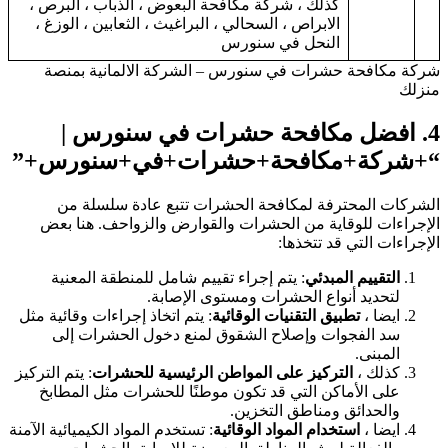
كذلك ، شركة مكافحة البعوض ، الذباب ، البرص ،
الابراص ، السحالي ، البراغيث ، الثعابين ، الوزغ ،
النحل في سنورس
شركة مكافحة حشرات في سنورس – الشركة الالمانية بمنصة
منزلك
4.
افضل مكافحة حشرات في سنورس
|
“+شركة+مكافحة+حشرات+في+سنورس+”
الشركات المحترفة لمكافحة الحشرات تتبع عادة سلسلة من
الإجراءات للوقاية من الحشرات والقوارض والزواحف. هنا بعض
الإجراءات التي قد تتخذها:
التقييم المبدئي
: يتم إجراء تقييم شامل للمنطقة المعنية
لتحديد أنواع الحشرات ومستوى الإصابة.
ايضا ،
تطبيق التقنيات الوقائية
: يتم اتخاذ إجراءات وقائية مثل
سد الفجوات وإصلاح الشقوق لمنع دخول الحشرات إلى
المبنى.
كذلك ،
التركيز على المواطن الرئيسية للحشرات
: يتم التركيز
على الأماكن التي قد تكون موطنًا للحشرات مثل المطابخ
والحدائق ومناطق التخزين.
ايضا ،
استخدام المواد الوقائية
: تستخدم المواد الكيميائية الآمنة