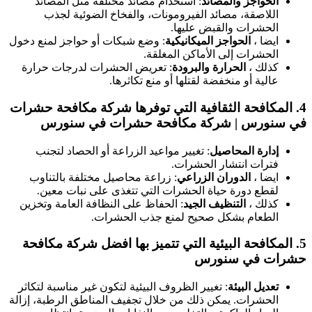
الحواجز والمصائد
: استخدام مصائد مختلفة مثل المصائد
اللاصقة، مصائد الفيرومونات، والفخاخ الضوئية لجذب
الحشرات والقبض عليها.
ايضا ،
الحواجز الميكانيكية
: وضع شبكات أو حواجز لمنع دخول
الحشرات إلى الأماكن المغلقة.
كذلك ،
الحرارة والبرودة
: تعريض الحشرات لدرجات حرارة
عالية أو منخفضة لقتلها أو منع تكاثرها.
4.
المكافحة الثقافية
التي توفرها شركة مكافحة حشرات
في سنورس | شركة مكافحة حشرات في سنورس
إدارة المحاصيل
: تغيير مواعيد الزراعة أو الحصاد لتجنب
فترات انتشار الحشرات.
ايضا ،
الدوران الزراعي
: زراعة محاصيل مختلفة بالتناوب
لقطع دورة حياة الحشرات التي تتغذى على نبات معين.
كذلك ،
التنظيف الجيد
: الحفاظ على النظافة العامة وتخزين
الطعام بشكل صحيح لمنع جذب الحشرات.
5.
المكافحة البيئية
التي تتميز بها افضل شركة مكافحة
حشرات في سنورس
تعديل البيئة
: تغيير الظروف البيئية لتكون غير مناسبة لتكاثر
الحشرات. يمكن ذلك من خلال تجفيف المناطق الرطبة، إزالة