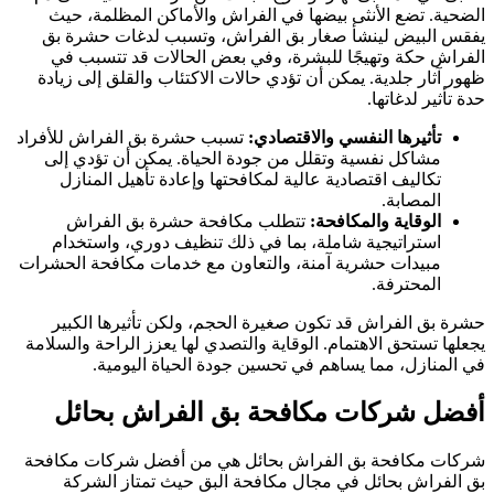
لضحية. تضع الأنثى بيضها في الفراش والأماكن المظلمة، حيث
فقس البيض لينشأ صغار بق الفراش، وتسبب لدغات حشرة بق
لفراش حكة وتهيجًا للبشرة، وفي بعض الحالات قد تتسبب في
هور آثار جلدية. يمكن أن تؤدي حالات الاكتئاب والقلق إلى زيادة
دة تأثير لدغاتها.
تأثيرها النفسي والاقتصادي:
تسبب حشرة بق الفراش للأفراد
مشاكل نفسية وتقلل من جودة الحياة. يمكن أن تؤدي إلى
تكاليف اقتصادية عالية لمكافحتها وإعادة تأهيل المنازل
المصابة.
الوقاية والمكافحة:
تتطلب مكافحة حشرة بق الفراش
استراتيجية شاملة، بما في ذلك تنظيف دوري، واستخدام
مبيدات حشرية آمنة، والتعاون مع خدمات مكافحة الحشرات
المحترفة.
شرة بق الفراش قد تكون صغيرة الحجم، ولكن تأثيرها الكبير
جعلها تستحق الاهتمام. الوقاية والتصدي لها يعزز الراحة والسلامة
ي المنازل، مما يساهم في تحسين جودة الحياة اليومية.
فضل شركات مكافحة بق الفراش بحائل
ركات مكافحة بق الفراش بحائل هي من أفضل شركات مكافحة
ق الفراش بحائل في مجال مكافحة البق حيث تمتاز الشركة