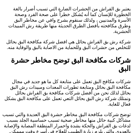
عتبر بق الفراش من الحشرات الضارة التي تسبب أضرار بالغة
لخطورة للإنسان كما أنه يُشكل خطراً على صحة الفرد وصحة
لأسرة والمدنيين ، ولذلك سنقوم بشرح وافي عن مخاطر البق
طرق مكافحته بأفضل الطرق الحديثة منها طريقة رش المبيدات
لحشرية.
ركة رش بق الفراش بحائل هي افضل شركة مكافحة البق بحائل
لتخلص من حشرات البق وللحماية من الاصابة بالبق والوقاية منه.
ركات مكافحة البق توضح مخاطر حشرة
لبق
ركات مكافح البق تعمل على متابعة كل ما هو جديد في مجال
كافحة البق بحائل ومتابعة تطورات المعدات ومبيدات رش البق
حائل لذلك نحن من أفضل شركات مكافحة بق الفراش بحائل
نمتلك شركة رش البق بحائل التعي تعمل على مكافحة البق بشكل
عال للغاية.
وضح شركات مكافحة البق مخاطر حشرة البق العديدة والتي تسبب
شاكل كبية حائل منها مخاطر صحية تسبب حساسية الجلد بسبب
دغات بق الفراش والحكة بشدة واحمرار المنطقة المصابة والإصابة
العدوى والتي يلزم زيارة الطبيب للعلاج في أسرع وقت مممكن.