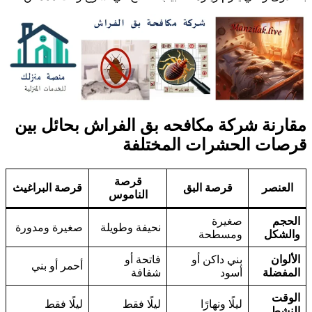
قارنة شركة مكافحه بق الفراش بحائل بين
رصات الحشرات المختلفة
قرصة
العنصر
قرصة البق
قرصة البراغيث
الناموس
الحجم
صغيرة
نحيفة وطويلة
صغيرة ومدورة
والشكل
ومسطحة
الألوان
بني داكن أو
فاتحة أو
أحمر أو بني
المفضلة
أسود
شفافة
الوقت
ليلًا ونهارًا
ليلًا فقط
ليلًا فقط
النشط