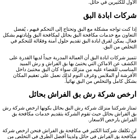
لأول للكثيرين في حائل.
ركات ابادة البق
ذا كنت تواجه مشكلة مع البق وتحتاج إلى التحكم فيهم ، يُفضل
لتعاون مع خدمات مكافحة البق بحائل لمكافحة البق وإبادتهم بشكل
عال. يمكن لفرق ابادة البق تقديم حلول آمنة وفعًالة للتحكم في
لتخلص من البق.
تميز شركات ابادة البق أن العمالة المدربة جيداً لديها القدرة على
لكشف عن الاماكن التي يختبئ بها بق الفراش و رش المبيد
لمناسب للقضاء عليه من منزلك سواء كان البق مختبئ داخل
لأفرشة أو الملابس وغرف النوم لذلك نعمل على تعقيم المكان
شكل كامل والتخلص من البق نهائياً.
رخص شركة رش بق الفراش بحائل
متاز شركتنا منزلك شركة رش البق بحائل بكونها ارخص شركة رش
ق الفراش بحائل حيث تقوم الشركة بتقديم خدمات مكافحة بق
لفراش بارخص الاسعار.
ن تكلفك شركتنا الكثير في مكافحة بق الفراش فنحن ارخص شركة
كافحة بق الفراش في حائل ولدينا أفضل الطرق في التخلص من