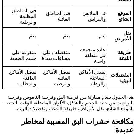
في المناطق
الموقع
في الملابس
في المناطق
المظلمة
الشائع
والفراش
المائية
والرطبة
نقل
نعم
نعم
نعم
الأمراض
عادة متجمعة
طريقة
منفصلة وعلى
متفرقة على
في منطقة
اللدغة
مسافات بعيدة
جسم الضحية
واحدة
يفضل الأماكن
يفضل الأماكن
يفضل الأماكن
التفضيلات
الساخنة
المائية
الدافئة
البيئية
والرطبة
والرطبة
والمظلمة
ذا الجدول يقدم مقارنة بين قرصة البق وقرصة الناموس وقرصة
لبراغيث من حيث الحجم والشكل، الألوان المفضلة، الوقت النشط،
لموقع الشائع، نقل الأمراض، طريقة اللدغة، وتفضيلات البيئة.
كافحة حشرات البق المسببة لمخاطر
ديدة