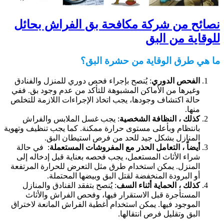
صائح من شركة مكافحة بق الفراش بحائل
لوقاية من البق
ا هي طرق الوقاية من حشرة البق؟
الفحص الدوري
: يُنصح بإجراء فحص دوري للمنزل والفنادق
وغيرها من الأماكن المشبوهة للتأكد من عدم وجود بق. ففي
حالة اكتشاف وجودها، يجب اتخاذ الإجراءات اللازمة للتخلص
منها.
كذلك ، النظافة الشخصية
: يجب غسل الملابس والفراش
بانتظام وبأعلى مستوى حرارة ممكنة. كما يجب تنظيف وتهوية
المنازل بشكل جيد للحد من فرص استيطان البق.
أيضاً ، التعامل الحذر مع المفروشات المستعملة
: في حالة
شراء الأثاث المستعمل، يجب فحصه بعناية قبل إدخاله إلى
المنزل. يمكن استخدام طرق مثل التعرض للحرارة المرتفعة
أو البرودة المنخفضة لقتل البق وبيضها المحتملة.
كذلك ، الحماية أثناء السف
: يُنصح بتفقد الفنادق والمنازل
المستأجرة قبل الاستقرار فيها، وفحص الفراش والأثاث
الموجود فيها. يمكن استخدام أغطية الفراش المانعة لاختراق
البق وتقليل فرص انتقالها.