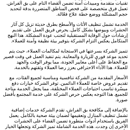
قنيات متقدمة ومبيدات آمنة تضمن القضاء التام على بق الفراش.
عمل فرق متخصصة على فحص المناطق المتضررة بدقة لتحديد
جم المشكلة ووضع خطة علاج فعّالة.
لخدمة تشمل تنظيف الأثاث والأسطح بطرق حديثة تزيل كل آثار
لحشرات وبيوضها بشكل كامل. يحرص فريق العمل على تقديم
رشادات حول الوقاية المستقبلية لتجنب عودة المشكلة. هذا النهج
لمتكامل يعكس التزام الشركة بتوفير بيئة نظيفة وآمنة للعملاء.
تميز الشركة بسرعتها في الاستجابة لمكالمات العملاء، حيث يتم
حديد موعد فوري للزيارة والمعاينة. يتم تنفيذ العمل في وقت قصير
ع الحفاظ على أعلى معايير الجودة، مما يوفر الوقت والجهد
لعملاء. هذا الأداء الاحترافي يعزز رضا العملاء وثقتهم بالخدمة.
لأسعار المقدمة من الشركة تنافسية ومناسبة لجميع الفئات، مع
قديم عروض خاصة للعملاء الدائمين. توفر الشركة خيارات دفع
يسّرة تناسب احتياجات العملاء المختلفة، مما يجعل الخدمة متاحة
لجميع. هذا التوجه يعكس حرص الشركة على خدمة المجتمع بأفضل
ورة.
الإضافة إلى مكافحة بق الفراش، تقدم الشركة خدمات إضافية
شمل تنظيف المنازل وتعقيمها لضمان بيئة صحية بالكامل. يعمل
لفريق باستخدام أدوات متطورة تضمن القضاء على الحشرات
لأخرى إن وجدت. هذه الخدمة الشاملة تميز الشركة وتجعلها الخيار