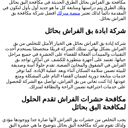
كافحة بق الفراش بحائل الطرق الحديثة في مكافحة البق بحائل
تلك الطرق يتم دراستها ومتابعة كل ما هو جديد أول بأول لنكون في
لمقدمة دائماً لذلك تعتبر
منصة منزلك
افضل شركة مكافحة بق
لفراش بحائل.
ركة ابادة بق الفراش بحائل
ركة إبادة بق الفراش بحائل هي الخيار الأمثل للتخلص من بق
لفراش بشكل نهائي. تمتلك الشركة فريقًا متخصصًا يستخدم أحدث
لتقنيات والمبيدات الفعالة للقضاء على الحشرة في جميع مراحل
ياتها. تعتمد على أجهزة متطورة للكشف عن أماكن تواجد بق
لفراش في الشقوق والمخابئ الصعبة. تقدم حلولًا آمنة وصديقة
لبيئة تضمن سلامة السكان أثناء وبعد عملية الإبادة. كما توفر
دمات متابعة دورية لضمان القضاء التام على المشكلة ومنع
ودتها. إذا كنت تعاني من بق الفراش، تواصل مع الشركة للحصول
لى خدمات احترافية تضمن الراحة والنظافة لمنزلك.
كافحة حشرات الفراش تقدم الحلول
مكافحة البق بحائل
جب التخلص من حشرات بق الفراش لأنها ضارة جدا ووجودها مؤذي
لذلك تقوم شركة مكافحة البق بحائل بتوضيح ما هي حشرة البق