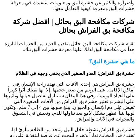
أضراره والكثير عن حشرة البق ومعلومات ستفيدك في معرفة
شرات البق ومعرفة كيفية التعامل معها.
ركات مكافحة البق بحائل | افضل شركة
كافحة بق الفراش بحائل
قوم شركات مكافحة البق بحائل بتقديم العديد من الخدمات البارزة
دا في مكافحة البق لذلك علينا معرفة حشرات البق تلك.
ا هي حشرة البق؟
شرة بق الفراش: العدو الصغير الذي يخفي وجهه في الظلام
شرة بق الفراش هي إحدى الآفات التي تهدد راحة الإنسان في
ماكن الإقامة. على الرغم من صغر حجمها، إلا أنها تمتلك أثراً كبيراً
لى الحياة اليومية، وفي هذا المقال سنتناول تفاصيل حياتها وتأثيرها
لى البشر،و تعتبر حشرة بق الفراش من الآفات الصغيرة التي
تعيش على دم الإنسان والحيوان. يبلغ طولها بين 4 إلى 7 ملم، وتكون
ونها بنياً. تظهر بشكل لامع بعد تناولها للدم، وتعيش في الشقوق
الفجوات في الأثاث والفراش.
شرة بق الفراش نشطة خلال الليل وتتخذ من الظلام مأوىً لها.
ختبئ في المخابئ نهاراً وتخرج للبحث عن فرصة للتغذية على دم