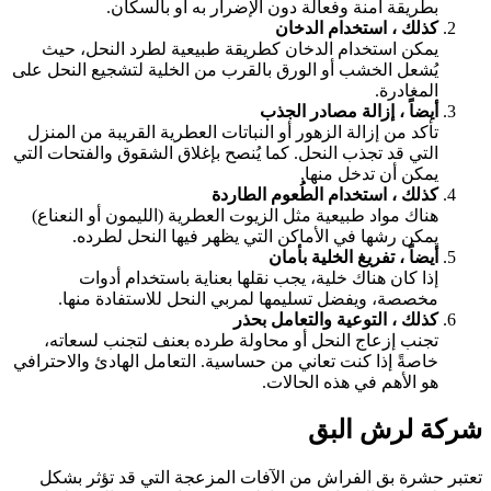
بطريقة آمنة وفعالة دون الإضرار به أو بالسكان.
كذلك ، استخدام الدخان
يمكن استخدام الدخان كطريقة طبيعية لطرد النحل، حيث
يُشعل الخشب أو الورق بالقرب من الخلية لتشجيع النحل على
المغادرة.
أيضاً ، إزالة مصادر الجذب
تأكد من إزالة الزهور أو النباتات العطرية القريبة من المنزل
التي قد تجذب النحل. كما يُنصح بإغلاق الشقوق والفتحات التي
يمكن أن تدخل منها.
كذلك ، استخدام الطُعوم الطاردة
هناك مواد طبيعية مثل الزيوت العطرية (الليمون أو النعناع)
يمكن رشها في الأماكن التي يظهر فيها النحل لطرده.
أيضاً ، تفريغ الخلية بأمان
إذا كان هناك خلية، يجب نقلها بعناية باستخدام أدوات
مخصصة، ويفضل تسليمها لمربي النحل للاستفادة منها.
كذلك ، التوعية والتعامل بحذر
تجنب إزعاج النحل أو محاولة طرده بعنف لتجنب لسعاته،
خاصةً إذا كنت تعاني من حساسية. التعامل الهادئ والاحترافي
هو الأهم في هذه الحالات.
ركة لرش البق
عتبر حشرة بق الفراش من الآفات المزعجة التي قد تؤثر بشكل