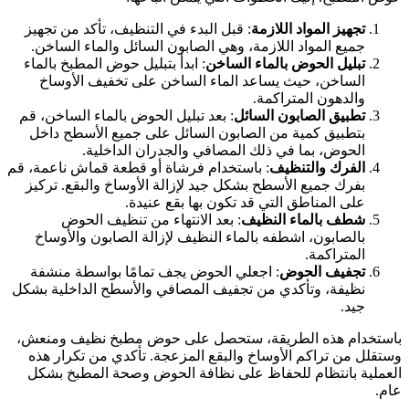
تجهيز المواد اللازمة
: قبل البدء في التنظيف، تأكد من تجهيز
جميع المواد اللازمة، وهي الصابون السائل والماء الساخن.
تبليل الحوض بالماء الساخن
: ابدأ بتبليل حوض المطبخ بالماء
الساخن، حيث يساعد الماء الساخن على تخفيف الأوساخ
والدهون المتراكمة.
تطبيق الصابون السائل
: بعد تبليل الحوض بالماء الساخن، قم
بتطبيق كمية من الصابون السائل على جميع الأسطح داخل
الحوض، بما في ذلك المصافي والجدران الداخلية.
الفرك والتنظيف
: باستخدام فرشاة أو قطعة قماش ناعمة، قم
بفرك جميع الأسطح بشكل جيد لإزالة الأوساخ والبقع. تركيز
على المناطق التي قد تكون بها بقع عنيدة.
شطف بالماء النظيف
: بعد الانتهاء من تنظيف الحوض
بالصابون، اشطفه بالماء النظيف لإزالة الصابون والأوساخ
المتراكمة.
تجفيف الحوض
: اجعلي الحوض يجف تمامًا بواسطة منشفة
نظيفة، وتأكدي من تجفيف المصافي والأسطح الداخلية بشكل
جيد.
استخدام هذه الطريقة، ستحصل على حوض مطبخ نظيف ومنعش،
ستقلل من تراكم الأوساخ والبقع المزعجة. تأكدي من تكرار هذه
لعملية بانتظام للحفاظ على نظافة الحوض وصحة المطبخ بشكل
ام.