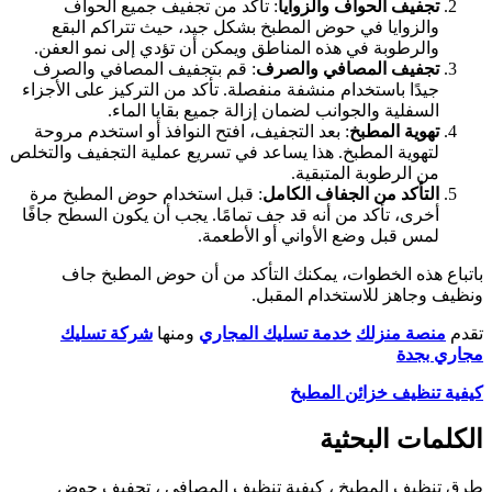
تجفيف الحواف والزوايا
: تأكد من تجفيف جميع الحواف
والزوايا في حوض المطبخ بشكل جيد، حيث تتراكم البقع
والرطوبة في هذه المناطق ويمكن أن تؤدي إلى نمو العفن.
تجفيف المصافي والصرف
: قم بتجفيف المصافي والصرف
جيدًا باستخدام منشفة منفصلة. تأكد من التركيز على الأجزاء
السفلية والجوانب لضمان إزالة جميع بقايا الماء.
تهوية المطبخ
: بعد التجفيف، افتح النوافذ أو استخدم مروحة
لتهوية المطبخ. هذا يساعد في تسريع عملية التجفيف والتخلص
من الرطوبة المتبقية.
التأكد من الجفاف الكامل
: قبل استخدام حوض المطبخ مرة
أخرى، تأكد من أنه قد جف تمامًا. يجب أن يكون السطح جافًا
لمس قبل وضع الأواني أو الأطعمة.
اتباع هذه الخطوات، يمكنك التأكد من أن حوض المطبخ جاف
نظيف وجاهز للاستخدام المقبل.
قدم
منصة منزلك
خدمة تسليك المجاري
ومنها
شركة تسليك
جاري بجدة
يفية تنظيف خزائن المطبخ
لكلمات البحثية
رق تنظيف المطبخ ، كيفية تنظيف المصافي ، تجفيف حوض