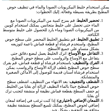
مكن استخدام خليط البيكربونات الصودا والماء في تنظيف حوض
لمطبخ بطريقة بسيطة وفعالة. إليك الخطوات:
تحضير الخليط
: قم بمزج كمية من البيكربونات الصودا مع
الماء حتى تحصل على خليط متجانس. يمكنك استخدام كوبين
من البيكربونات الصودا وماء بارد للحصول على خليط متوسط
الكثافة.
تطبيق الخليط
: قم بتطبيق الخليط المحضر على سطح حوض
المطبخ، واستخدم فرشاة أو قطعة قماش ناعمة لتوزيعه
بشكل متساوٍ على جميع الأسطح.
التفاعل مع الأوساخ
: اترك الخليط يعمل لبضع دقائق حتى
يتفاعل مع الأوساخ والرواسب على سطح حوض المطبخ.
الفرك والتنظيف
: باستخدام فرشاة أو قطعة قماش، قم بفرك
سطح حوض المطبخ بلطف لإزالة الأوساخ والرواسب. يمكن
استخدام فرشاة أسنان قديمة للوصول إلى الأماكن الصغيرة
والمتشابكة.
الشطف والتجفيف
: بعد الانتهاء من التنظيف، اشطف سطح
حوض المطبخ جيدًا بالماء النظيف لإزالة أي بقايا من الخليط.
ثم جفف السطح بقطعة قماش نظيفة أو منشفة لتجنب ترك
أي بقايا.
اللمعان الإضافي (اختياري)
: إذا كنت ترغب في إضافة لمعان
إضافي لحوض المطبخ، يمكنك تلميع السطح بمنشفة نظيفة
وجافة بعد التجفيف بشكل جيد.