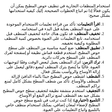
ستخدام المنظفات التجارية في تنظيف حوض المطبخ يمكن أن
كون فعالًا إذا تم اتباع الخطوات الصحيحة. إليك كيفية استخدامها
شكل صحيح:
اقرأ التعليمات
: تأكد من قراءة تعليمات الاستخدام الموجودة
على عبوة المنظف بعناية قبل البدء في استخدامه.
تخفيف المنظف
: قد تكون هناك حاجة لتخفيف المنظف قبل
استخدامه، تابع التعليمات على العبوة بخصوص كمية المنظف
المطلوبة وكيفية تخفيفه.
تطبيق المنظف
: ضع كمية مناسبة من المنظف على سطح
حوض المطبخ. استخدم قطعة قماش نظيفة أو إسفنجة لفرك
المنظف على السطح بحركات دائرية.
ترك الزمن
: اترك المنظف يعمل لبعض الوقت وفقًا لتوجيهات
العبوة. غالبًا ما يُنصح بترك المنظف لبضع دقائق ليعمل على
إزالة الأوساخ والرواسب بشكل فعال.
الشطف
: اشطف حوض المطبخ جيدًا بالماء الدافئ لإزالة
المنظف والأوساخ. تأكد من شطف السطح بشكل كامل لمنع
تراكم المنظف.
التجفيف
: استخدم منشفة نظيفة لتجفيف سطح حوض المطبخ
بشكل جيد بعد الشطف لمنع تراكم البقع أو الأوساخ.
التلميع (اختياري)
: إذا كنت ترغب في تلميع سطح حوض
المطبخ لإضفاء لمعان إضافي، يمكنك استخدام منظف خاص
بالتلميع واتباع التعليمات على العبوة.