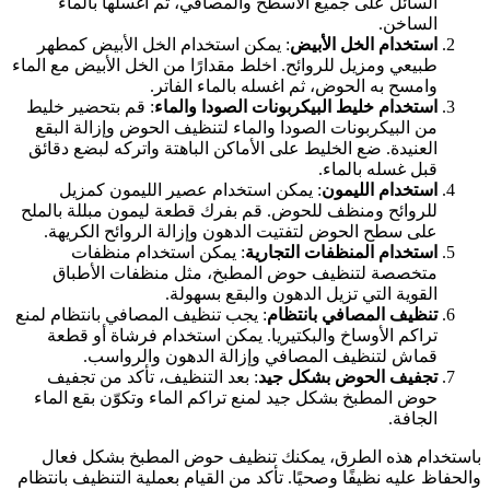
السائل على جميع الأسطح والمصافي، ثم اغسلها بالماء
الساخن.
استخدام الخل الأبيض
: يمكن استخدام الخل الأبيض كمطهر
طبيعي ومزيل للروائح. اخلط مقدارًا من الخل الأبيض مع الماء
وامسح به الحوض، ثم اغسله بالماء الفاتر.
استخدام خليط البيكربونات الصودا والماء
: قم بتحضير خليط
من البيكربونات الصودا والماء لتنظيف الحوض وإزالة البقع
العنيدة. ضع الخليط على الأماكن الباهتة واتركه لبضع دقائق
قبل غسله بالماء.
استخدام الليمون
: يمكن استخدام عصير الليمون كمزيل
للروائح ومنظف للحوض. قم بفرك قطعة ليمون مبللة بالملح
على سطح الحوض لتفتيت الدهون وإزالة الروائح الكريهة.
استخدام المنظفات التجارية
: يمكن استخدام منظفات
متخصصة لتنظيف حوض المطبخ، مثل منظفات الأطباق
القوية التي تزيل الدهون والبقع بسهولة.
تنظيف المصافي بانتظام
: يجب تنظيف المصافي بانتظام لمنع
تراكم الأوساخ والبكتيريا. يمكن استخدام فرشاة أو قطعة
قماش لتنظيف المصافي وإزالة الدهون والرواسب.
تجفيف الحوض بشكل جيد
: بعد التنظيف، تأكد من تجفيف
حوض المطبخ بشكل جيد لمنع تراكم الماء وتكوّن بقع الماء
الجافة.
استخدام هذه الطرق، يمكنك تنظيف حوض المطبخ بشكل فعال
الحفاظ عليه نظيفًا وصحيًا. تأكد من القيام بعملية التنظيف بانتظام