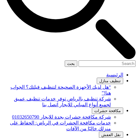
بحث
الرئيسية
تنظيف منازل
“هل لديك الأجهزة الصحيحة لتنظيف فيلتك؟ الجواب
هنا!”
شركة تنظيف بالرياض توفر خدمات تنظيف عميق
لجميع أنواع المباني للايجار اتصل بنا
مكافحة حشرات
شركة مكافحة حشرات بجدة للايجار 01032650790
خدمات مكافحة الحشرات في الرياض: الحفاظ على
منزلك خاليًا من الآفات
نقل العفش