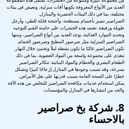
من مجموعة كبيرة ومتنوعة من الحشرات. تشمل هذه المجموعة
العديد من الأنواع المعروفة بكونها آفات منزلية، وتعيش في بيئات
مختلفة، بما في ذلك البيئات الحضرية والمنازل.
الصراصير تتميز بأجسام مسطحة، وأجنحة قابلة للطي، وأرجل
طويلة ورقيقة. تعتمد هذه الحشرات على حاسة الشم للتوجيه
وتحديد الموارد الغذائية. يوجد العديد من أنواع الصراصير، ومنها
الصراصير المنزلية مثل صرصور المطبخ وصرصور الحمام.
تكون الصراصير غالبًا ما تكون نشطة ليلاً وتختبئ خلال النهار.
تتغذى على مجموعة واسعة من المواد العضوية، بما في ذلك
الطعام البشري والحطام والمواد النباتية. تتكاثر الصراصير
بسرعة، وقد تسبب وجودها في المنازل إزعاجًا كبيرًا وتشكل
خطرًا على الصحة العامة بسبب قدرتها على نقل الأمراض.
يمكن استخدام خدمات مكافحة الصراصير للتخلص من هذه الآفة
والحد من انتشارها في المنازل والمؤسسات.
8. شركة بخ صراصير
بالاحساء