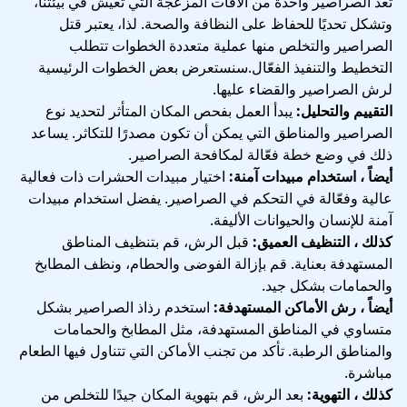
تُعد الصراصير واحدة من الآفات المزعجة التي تعيش في بيئتنا،
وتشكل تحديًا للحفاظ على النظافة والصحة. لذا، يعتبر قتل
الصراصير والتخلص منها عملية متعددة الخطوات تتطلب
التخطيط والتنفيذ الفعّال.سنستعرض بعض الخطوات الرئيسية
لرش الصراصير والقضاء عليها.
التقييم والتحليل:
يبدأ العمل بفحص المكان المتأثر لتحديد نوع
الصراصير والمناطق التي يمكن أن تكون مصدرًا للتكاثر. يساعد
ذلك في وضع خطة فعّالة لمكافحة الصراصير.
أيضاً ، استخدام مبيدات آمنة:
اختيار مبيدات الحشرات ذات فعالية
عالية وفعّالة في التحكم في الصراصير. يفضل استخدام مبيدات
آمنة للإنسان والحيوانات الأليفة.
كذلك ، التنظيف العميق:
قبل الرش، قم بتنظيف المناطق
المستهدفة بعناية. قم بإزالة الفوضى والحطام، ونظف المطابخ
والحمامات بشكل جيد.
أيضاً ، رش الأماكن المستهدفة:
استخدم رذاذ الصراصير بشكل
متساوي في المناطق المستهدفة، مثل المطابخ والحمامات
والمناطق الرطبة. تأكد من تجنب الأماكن التي تتناول فيها الطعام
مباشرة.
كذلك ، التهوية:
بعد الرش، قم بتهوية المكان جيدًا للتخلص من