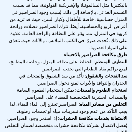
بالبكتيريا مثل السالمونيلا والإشريكية القولونية، مما قد يسبب
التسمم الغذائي. بالإضافة إلى ذلك، يُسبب وجود الصراصير في
المنزل حساسية، خاصة للأطفال وكبار السن، حيث قد تزيد من
أعراض الربو والحساسية. أيضًا، تترك الصراصير فضلات ورائحة
كريهة في المنزل، مما يؤثر على النظافة والراحة العامة. علاوة
على ذلك، تُحدث ضررًا في الكتب، الملابس، والأثاث حيث تتغذى
على المواد العضوية.
طرق مكافحة الصراصير بالاحساء
التنظيف المنتظم
: الحفاظ على نظافة المنزل، وخاصة المطابخ،
لمنع تراكم بقايا الطعام التي تجذب الصراصير.
سد الفتحات والشقوق
: تأكد من سد الشقوق والفتحات في
الجدران والنوافذ والأبواب لمنع دخول الصراصير.
استخدام الطعوم والمبيدات
: يمكن استخدام الطعوم السامة
والمبيدات الحشرية المتخصصة للقضاء على الصراصير.
التخلص من مصادر المياه
: الصراصير تحتاج إلى الماء للبقاء، لذا
يجب التأكد من عدم وجود تسريبات مياه أو تجمعات رطوبة.
الاستعانة بخدمات مكافحة الحشرات
: إذا استمر وجود الصراصير،
يُفضل الاتصال بشركة مكافحة حشرات متخصصة لضمان التخلص