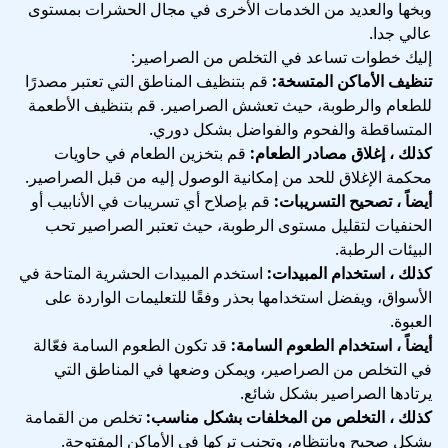
وبخها والعديد من الخدمات الأخرى في مجال الحشرات بمستوى
عالي جدا.
إليك خطوات تساعد في التخلص من الصراصير:
تنظيف الأماكن المتسخة:
قم بتنظيف المناطق التي تعتبر مصدرًا
للطعام والرطوبة، حيث تعشش الصراصير. قم بتنظيف الأطعمة
المتساقطة والفحوم والفواضل بشكل دوري.
كذلك ، إغلاق مصادر الطعام:
قم بتخزين الطعام في حاويات
محكمة الإغلاق للحد من إمكانية الوصول إليه من قبل الصراصير.
أيضاً ، تصحيح التسريبات:
قم بإصلاح أي تسريبات في الأنابيب أو
الحنفيات لتقليل مستوى الرطوبة، حيث تعتبر الصراصير تحب
البيئات الرطبة.
كذلك ، استخدام المبيدات:
استخدم المبيدات الحشرية المتاحة في
الأسواق، ويفضل استخدامها بحذر وفقًا للتعليمات الواردة على
العبوة.
أيضاً ، استخدام الطعوم السامة:
قد تكون الطعوم السامة فعّالة
في التخلص من الصراصير، ويمكن وضعها في المناطق التي
يرتادها الصراصير بشكل شائع.
كذلك ، التخلص من المخلفات بشكل مناسب:
تخلص من القمامة
بشكل صحيح وبانتظام، وتجنب تركها في الأماكن المفتوحة.