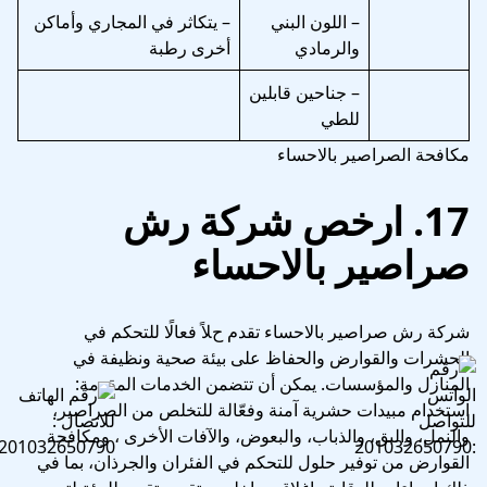
– اللون البني
– يتكاثر في المجاري وأماكن
والرمادي
أخرى رطبة
– جناحين قابلين
للطي
مكافحة الصراصير بالاحساء
17. ارخص شركة رش
صراصير بالاحساء
شركة رش صراصير بالاحساء تقدم حلاً فعالًا للتحكم في
الحشرات والقوارض والحفاظ على بيئة صحية ونظيفة في
المنازل والمؤسسات. يمكن أن تتضمن الخدمات المقدمة:
استخدام مبيدات حشرية آمنة وفعّالة للتخلص من الصراصير،
والنمل، والبق، والذباب، والبعوض، والآفات الأخرى ، ومكافحة
القوارض من توفير حلول للتحكم في الفئران والجرذان، بما في