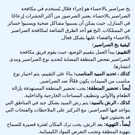
بخ صراصير بالاحساء هو إجراء فعّال يُستخدم في مكافحة
الصراصير بالاحساء. يعتبر الصرصور من أكثر الحشرات إزعاجًا
في المنازل، حيث يمكن أن يسببوا مشاكل صحية ويسببوا خسائر
في الممتلكات. البخ هو أحد الطرق الشائعة لمكافحة الصراصير
بالاحساء والقضاء عليها بشكل فعال.
كيفية بخ الصراصير:
التقييم:
يبدأ العمل بتقييم الوضع، حيث يقوم فريق مكافحة
الصراصير بفحص المنطقة المصابة لتحديد نوع الصراصير ومدى
انتشارها.
كذلك ، تحديد المبيد المناسب:
بناءً على التقييم، يتم اختيار نوع
مناسب من المبيدات يكون فعّالًا ضد الصراصير.
أيضاً ، تحضير المنطقة:
يجب تحضير المنطقة المستهدفة بإزالة
الطعام والأواني وتنظيف المساحات الخارجية والداخلية.
كذلك ، الرش بالمبيد:
يتم رش المبيد بشكل جيد في المناطق التي
يتواجد فيها الصراصير، مع التركيز على الملاحظات والفتحات التي
قد يختبئون فيها.
أيضاً ، التهوية:
بعد الرش، يجب ترك المكان لفترة قصيرة للسماح
بتهوية المنطقة وتجنب التعرض للمواد الكيميائية.