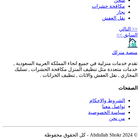
شحن
مكافحة حشرات
نجار
نقل العفش
<< التالي
السابق >>
منصة منزلك
تقدم خدمات منزلية في جميع انحاء المملكة العربية السعودية ,
خدمات متعددة مثل تنظيف المنزل مكافحة الحشرات , تسليك
المجاري , نقل العفش والاثاث , تنظيف الخزانات .
الصفحات
الشروط والاحكام
تواصل معنا
سياسة الخصوصية
من نحن
© Abdullah Shokr 2024 - كل الحقوق محفوظة