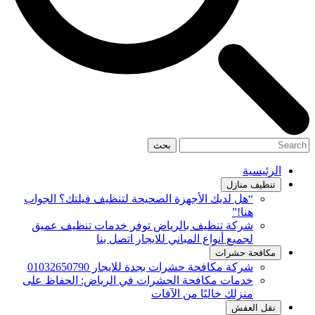
بحث
الرئيسية
تنظيف منازل
“هل لديك الأجهزة الصحيحة لتنظيف فيلتك؟ الجواب
هنا!”
شركة تنظيف بالرياض توفر خدمات تنظيف عميق
لجميع أنواع المباني للايجار اتصل بنا
مكافحة حشرات
شركة مكافحة حشرات بجدة للايجار 01032650790
خدمات مكافحة الحشرات في الرياض: الحفاظ على
منزلك خاليًا من الآفات
نقل العفش