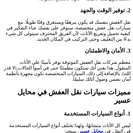
2. توفير الوقت والجهد
نقل العفش بنفسك قد يكون مرهقًا ويستغرق وقتًا طويلًا. مع
سيارات نقل عفش متخصصة، ستوفر على نفسك عناء التفكير في
كيفية تحميل وتفريغ الأثاث، لأن الفريق المحترف سيتولى كل شيء
بدءًا من التغليف وحتى التركيب في المكان الجديد.
3. الأمان والاطمئنان
معظم شركات نقل العفش الموثوقة توفر تأمينًا على الأثاث
المنقول. هذا يعني أنك ستكون مطمئنًا حتى في أسوأ الحالات (لا قدر
الله). بالإضافة إلى ذلك، السيارات المتخصصة تكون مجهزة بأنظمة
أمان تضمن وصول أثاثك سليمًا.
مميزات سيارات نقل العفش في محايل
عسير
1. أنواع السيارات المستخدمة
ليس كل الأثاث متشابهًا، ولهذا تختلف أنواع السيارات المستخدمة
في النقل. في
محايل عسير
، ستجد: