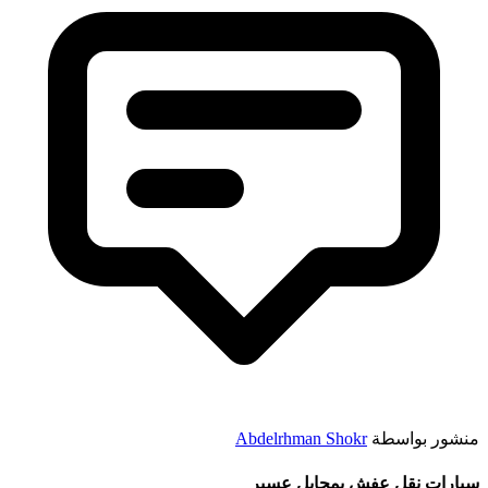
منشور بواسطة
Abdelrhman Shokr
سيارات نقل عفش بمحايل عسير