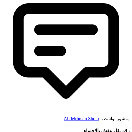
منشور بواسطة
Abdelrhman Shokr
رقم نقل عفش بالاحساء