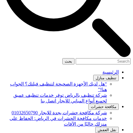
بحث
الرئيسية
تنظيف منازل
“هل لديك الأجهزة الصحيحة لتنظيف فيلتك؟ الجواب
هنا!”
شركة تنظيف بالرياض توفر خدمات تنظيف عميق
لجميع أنواع المباني للايجار اتصل بنا
مكافحة حشرات
شركة مكافحة حشرات بجدة للايجار 01032650790
خدمات مكافحة الحشرات في الرياض: الحفاظ على
منزلك خاليًا من الآفات
نقل العفش