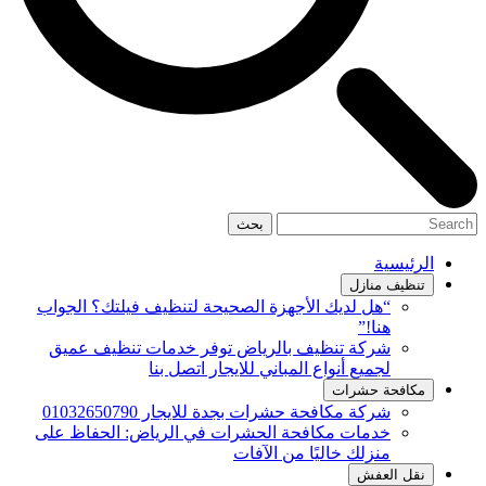
بحث
الرئيسية
تنظيف منازل
“هل لديك الأجهزة الصحيحة لتنظيف فيلتك؟ الجواب
هنا!”
شركة تنظيف بالرياض توفر خدمات تنظيف عميق
لجميع أنواع المباني للايجار اتصل بنا
مكافحة حشرات
شركة مكافحة حشرات بجدة للايجار 01032650790
خدمات مكافحة الحشرات في الرياض: الحفاظ على
منزلك خاليًا من الآفات
نقل العفش