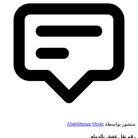
منشور بواسطة
Abdelrhman Shokr
رقم نقل عفش بالدمام