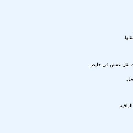
لها.
ات نقل عفش في خليص.
ضل.
لواقية.