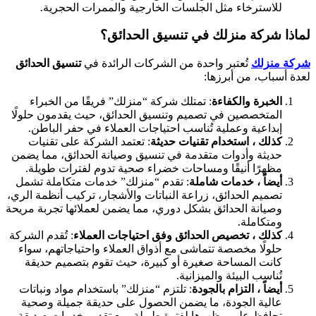
للاسترخاء مثل الجلسات الخارجية والممرات الحجرية.
لماذا شركة منزلك في تنسيق الحدائق؟
شركة منزلك
تُعتبر واحدة من الشركات الرائدة في
تنسيق الحدائق
لعدة أسباب، من أبرزها:
الخبرة والكفاءة
: تمتلك شركة “منزلك” فريقًا من الخبراء
المتخصصين في تصميم وتنسيق الحدائق، حيث يقدمون حلولًا
إبداعية وعملية تُناسب احتياجات العملاء في حفر الباطن.
كذلك ، استخدام تقنيات حديثة
: تعتمد الشركة على تقنيات
حديثة وأدوات متقدمة في تنسيق وصيانة الحدائق، مما يضمن
مظهرًا أنيقًا ومساحات خضراء صحية تدوم لفترات طويلة.
أيضاً ، خدمات شاملة
: تقدم “منزلك” خدمات متكاملة تشمل
تصميم الحدائق، زراعة النباتات والأشجار، تركيب أنظمة الري،
وصيانة الحدائق بشكل دوري، مما يضمن لعملائها تجربة مريحة
ومتكاملة.
كذلك ، تخصيص الحدائق وفق احتياجات العملاء
: تُقدم الشركة
حلولًا مخصصة تتماشى مع أذواق العملاء واحتياجاتهم، سواء
كانت المساحة صغيرة أو كبيرة، حيث تقوم بتصميم حديقة
تُناسب البيئة والميزانية.
أيضاً ، التزام بالجودة
: تلتزم “منزلك” باستخدام مواد ونباتات
عالية الجودة، ما يضمن الحصول على حديقة جميلة وصحية
تحافظ على مظهرها لفترة طويلة، مع تقديم خدمات صديقة