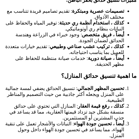
مميزات تنسيق حدائق بحفر الباطن:
تصميمات عصرية ومبتكرة
: تقديم تصاميم فريدة تتناسب مع
مختلف الأذواق.
كذلك ، استخدام أنظمة ري حديثة
: توفير المياه والحفاظ على
النباتات بنظام ري أوتوماتيكي.
أيضاً ، فريق متخصص
: وجود خبراء في الزراعة وهندسة
الحدائق لضمان الجودة.
كذلك ، تركيب عشب صناعي وطبيعي
: تقديم خيارات متعددة
للعميل بما يناسب احتياجاته.
أيضاً ، صيانة دورية
: خدمات صيانة منتظمة للحفاظ على
مظهر الحديقة.
ما اهمية تنسيق حدائق المنازل؟
تحسين المظهر الجمالي
: تنسيق الحدائق يضفي لمسة جمالية
على المنزل ويجعله أكثر جاذبية من حيث التصميم والمناظر
الطبيعية.
كذلك ، رفع قيمة العقار
: المنازل التي تحتوي على حدائق
منسقة بشكل جيد تزداد قيمتها العقارية، مما قد يساعد في
جذب المشترين أو المستثمرين.
أيضاً ، تحسين جودة الهواء
: النباتات والأشجار تعمل على تنقية
الهواء، مما يساعد في تحسين جودة الهواء داخل وحول
المنزل.