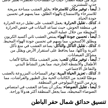
جذب للمشترين.
أيضاً ، توفير مكان للاسترخاء
: يخلق العشب مساحة مريحة
للاسترخاء والاستمتاع بالهواء الطلق، مما يسهم في تحسين
جودة الحياة.
كذلك ، تقليل الحرارة
: يعمل العشب على تقليل درجة الحرارة
في منطقة الحوش، حيث تساعد النباتات في خفض الحرارة
المحيطة من خلال عملية التبخر.
أيضاً ، تحسين جودة الهواء
يمتص العشب ثاني أكسيد الكربون
ويطلق الأكسجين، مما يسهم في تحسين جودة الهواء المحيط.
كذلك ، تقليل التآكل والتآكل
: يساعد العشب في منع تآكل
التربة وتآكلها، مما يحافظ على استقرار الأرض ويقلل من
مشاكل الفيضانات.
أيضاً ، توفير مكان للعب
: يعتبر العشب مكانًا مثاليًا لألعاب
الأطفال والأنشطة الخارجية، مما يعزز النشاط البدني
والتفاعل الاجتماعي.
كذلك ، تعزيز الحياة البرية
: توفر المساحات المزروعة بالعشب
موطنًا للعديد من الكائنات الحية مثل الطيور والفراشات، مما
يزيد من التنوع البيولوجي في المنطقة.
أيضاً ، تقليل الضوضاء
: يمكن أن يساعد العشب في امتصاص
الضوضاء المحيطة، مما يجعل المنطقة أكثر هدوءًا وراحة.
تنسيق حدائق شمال حفر الباطن