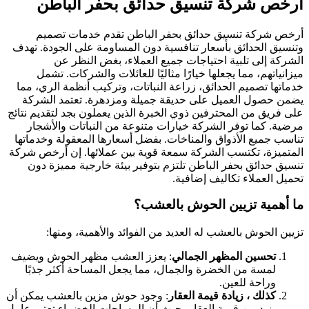
ارخص شركة تنسيق حدائق بحفر الباطن
أرخص شركة تنسيق حدائق بحفر الباطن تقدم خدمات تصميم
وتنسيق الحدائق بأسعار تنافسية دون المساومة على الجودة. تهدف
الشركة إلى تلبية احتياجات جميع العملاء، بغض النظر عن
ميزانياتهم، مما يجعلها خيارًا مثاليًا للعائلات والشركات. تشمل
خدماتها تصميم الحدائق، زراعة النباتات، وتركيب أنظمة الري، مما
يضمن حصول العميل على حديقة جميلة ومزدهرة. تعتمد الشركة
على فريق من المحترفين ذوي الخبرة الذين يعملون بجد لتقديم نتائج
مرضية. كما توفر الشركة خيارات متنوعة من النباتات والأشجار
تناسب جميع الأذواق والمناخات. بفضل أسعارها المعقولة وخدماتها
المتميزة، تكتسب الشركة سمعة قوية بين عملائها. إن أرخص شركة
تنسيق حدائق بحفر الباطن تلتزم بتوفير بيئة خارجية مميزة دون
تحميل العملاء تكاليف إضافية.
ما أهمية تزيين الحوش بالعشب؟
تزيين الحوش بالعشب له العديد من الفوائد والأهمية، ومنها:
تحسين المظهر الجمالي
: يعزز العشب مظهر الحوش ويضيف
لمسة من الخضرة والجمال، مما يجعل المساحة أكثر جذبًا
وراحة للعين.
كذلك ، زيادة قيمة العقار
: وجود حوش مزين بالعشب يمكن أن
يزيد من قيمة العقار، حيث أن المساحات الخضراء تعتبر عامل