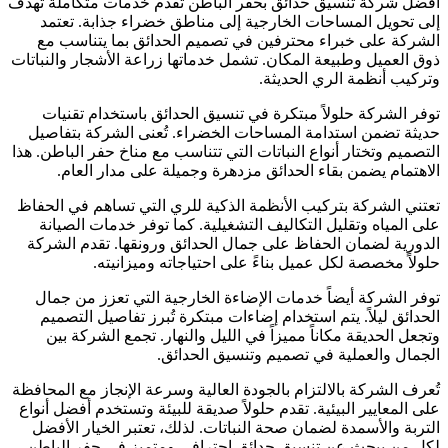
أفضل شركة تنسيق حدائق بحفر الباطن تقدم خدمات متكاملة تهدف
إلى تحويل المساحات الخارجية إلى مناطق خضراء جذابة. تعتمد
الشركة على خبراء محترفين في تصميم الحدائق بما يتناسب مع
ذوق العميل وطبيعة المكان. تشمل خدماتها زراعة الأشجار والنباتات
وتركيب أنظمة الري الحديثة.
توفر الشركة حلولاً مبتكرة في تنسيق الحدائق باستخدام تقنيات
حديثة تضمن استدامة المساحات الخضراء. تُعنى الشركة بتفاصيل
التصميم وتختار أنواع النباتات التي تتناسب مع مناخ حفر الباطن. هذا
الاهتمام يضمن بقاء الحدائق مزدهرة وجميلة على مدار العام.
تعتني الشركة بتركيب الأنظمة الذكية للري التي تساهم في الحفاظ
على المياه وتقليل التكاليف التشغيلية. كما توفر خدمات الصيانة
الدورية لضمان الحفاظ على جمال الحدائق ورونقها. تقدم الشركة
حلولاً مخصصة لكل عميل بناءً على احتياجاته وميزانيته.
توفر الشركة أيضاً خدمات الإضاءة الخارجية التي تعزز من جمال
الحدائق ليلاً. يتم استخدام إضاءات مبتكرة تُبرز تفاصيل التصميم
وتجعل الحديقة مكاناً مميزاً في الليل والنهار. تجمع الشركة بين
الجمال والعملية في تصميم وتنسيق الحدائق.
تُعرف الشركة بالالتزام بالجودة العالية وسرعة الإنجاز مع المحافظة
على المعايير البيئية. تقدم حلولاً صديقة للبيئة وتستخدم أفضل أنواع
التربة والأسمدة لضمان صحة النباتات. لذلك، تعتبر الخيار الأفضل
لكل من يبحث عن تنسيق حدائق احترافي ومتميز في حفر الباطن.