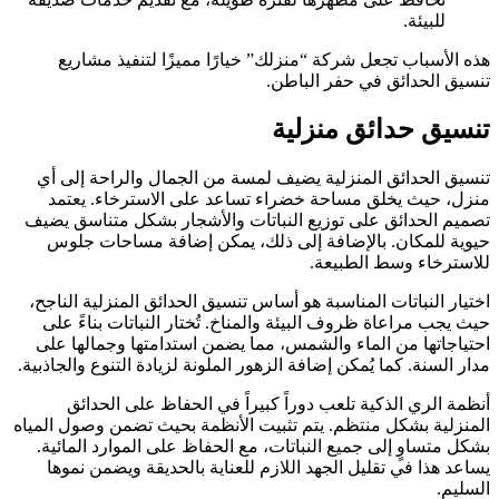
للبيئة.
هذه الأسباب تجعل شركة “منزلك” خيارًا مميزًا لتنفيذ مشاريع
تنسيق الحدائق في حفر الباطن.
تنسيق حدائق
منزلية
تنسيق الحدائق المنزلية يضيف لمسة من الجمال والراحة إلى أي
منزل، حيث يخلق مساحة خضراء تساعد على الاسترخاء. يعتمد
تصميم الحدائق على توزيع النباتات والأشجار بشكل متناسق يضيف
حيوية للمكان. بالإضافة إلى ذلك، يمكن إضافة مساحات جلوس
للاسترخاء وسط الطبيعة.
اختيار النباتات المناسبة هو أساس تنسيق الحدائق المنزلية الناجح،
حيث يجب مراعاة ظروف البيئة والمناخ. تُختار النباتات بناءً على
احتياجاتها من الماء والشمس، مما يضمن استدامتها وجمالها على
مدار السنة. كما يُمكن إضافة الزهور الملونة لزيادة التنوع والجاذبية.
أنظمة الري الذكية تلعب دوراً كبيراً في الحفاظ على الحدائق
المنزلية بشكل منتظم. يتم تثبيت الأنظمة بحيث تضمن وصول المياه
بشكل متساوٍ إلى جميع النباتات، مع الحفاظ على الموارد المائية.
يساعد هذا في تقليل الجهد اللازم للعناية بالحديقة ويضمن نموها
السليم.