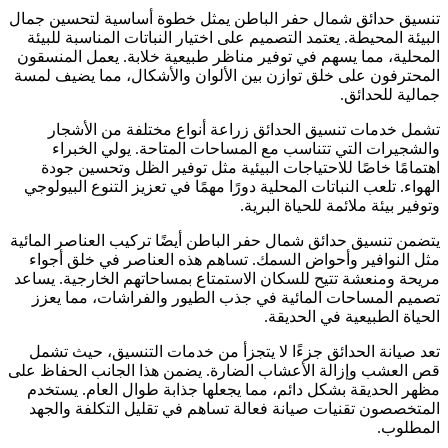
تنسيق حدائق شمال حفر الباطن يمثل خطوة أساسية لتحسين جمال
البيئة المحيطة. يعتمد التصميم على اختيار النباتات المناسبة للبيئة
المحلية، مما يسهم في توفير مناظر طبيعية خلابة. يعمل المنسقون
المحترفون على خلق توازن بين الألوان والأشكال، مما يضيف لمسة
جمالية للحدائق.
تشمل خدمات تنسيق الحدائق زراعة أنواع مختلفة من الأشجار
والشجيرات التي تتناسب مع المساحات المتاحة. يولي الخبراء
اهتمامًا خاصًا للاحتياجات البيئية مثل توفير الظل وتحسين جودة
الهواء. تلعب النباتات المحلية دورًا مهمًا في تعزيز التنوع البيولوجي
وتوفير بيئة ملائمة للحياة البرية.
يتضمن تنسيق حدائق شمال حفر الباطن أيضًا تركيب العناصر المائية
مثل النوافير وأحواض السمك. تساهم هذه العناصر في خلق أجواء
مريحة ومنعشة تتيح للسكان الاستمتاع بمساحاتهم الخارجية. يساعد
تصميم المساحات المائية في جذب الطيور والفراشات، مما يعزز
الحياة الطبيعية في الحديقة.
تعد صيانة الحدائق جزءًا لا يتجزأ من خدمات التنسيق، حيث تشمل
قص العشب وإزالة الأعشاب الضارة. يضمن هذا الجانب الحفاظ على
مظهر الحديقة بشكل دائم، مما يجعلها جذابة طوال العام. يستخدم
المتخصصون تقنيات صيانة فعالة تساهم في تقليل التكلفة والجهد
المطلوب.