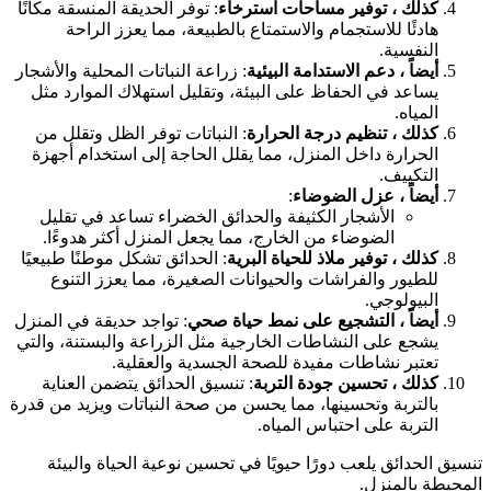
كذلك ، توفير مساحات استرخاء
: توفر الحديقة المنسقة مكانًا
هادئًا للاستجمام والاستمتاع بالطبيعة، مما يعزز الراحة
النفسية.
أيضاً ، دعم الاستدامة البيئية
: زراعة النباتات المحلية والأشجار
يساعد في الحفاظ على البيئة، وتقليل استهلاك الموارد مثل
المياه.
كذلك ، تنظيم درجة الحرارة
: النباتات توفر الظل وتقلل من
الحرارة داخل المنزل، مما يقلل الحاجة إلى استخدام أجهزة
التكييف.
أيضاً ، عزل الضوضاء
:
الأشجار الكثيفة والحدائق الخضراء تساعد في تقليل
الضوضاء من الخارج، مما يجعل المنزل أكثر هدوءًا.
كذلك ، توفير ملاذ للحياة البرية
: الحدائق تشكل موطنًا طبيعيًا
للطيور والفراشات والحيوانات الصغيرة، مما يعزز التنوع
البيولوجي.
أيضاً ، التشجيع على نمط حياة صحي
: تواجد حديقة في المنزل
يشجع على النشاطات الخارجية مثل الزراعة والبستنة، والتي
تعتبر نشاطات مفيدة للصحة الجسدية والعقلية.
كذلك ، تحسين جودة التربة
: تنسيق الحدائق يتضمن العناية
بالتربة وتحسينها، مما يحسن من صحة النباتات ويزيد من قدرة
التربة على احتباس المياه.
تنسيق الحدائق يلعب دورًا حيويًا في تحسين نوعية الحياة والبيئة
المحيطة بالمنزل.