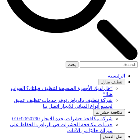
بحث
الرئيسية
تنظيف منازل
“هل لديك الأجهزة الصحيحة لتنظيف فيلتك؟ الجواب
هنا!”
شركة تنظيف بالرياض توفر خدمات تنظيف عميق
لجميع أنواع المباني للايجار اتصل بنا
مكافحة حشرات
شركة مكافحة حشرات بجدة للايجار 01032650790
خدمات مكافحة الحشرات في الرياض: الحفاظ على
منزلك خاليًا من الآفات
نقل العفش