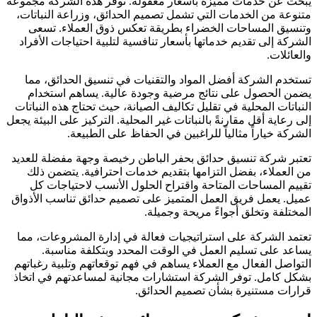
يبحث عن خدمات مميزة بأسعار معقولة. توفر هذه الشركة مجموعة
متنوعة من الخدمات التي تشمل تصميم الحدائق، وزراعة النباتات،
وتنسيق المساحات الخضراء بطريقة تعكس ذوق العملاء. تسعى
الشركة إلى تقديم خدماتها بأسعار تنافسية لتلبية احتياجات الأفراد
والعائلات.
تستخدم الشركة أفضل المواد والتقنيات في تنسيق الحدائق، مما
يضمن الحصول على نتائج مرضية وجودة عالية. يساهم استخدام
النباتات المحلية في تقليل تكاليف الصيانة، حيث تحتاج هذه النباتات
إلى رعاية أقل مقارنةً بالنباتات غير المحلية. التركيز على البيئة يجعل
الشركة خياراً مثالياً للراغبين في الحفاظ على الطبيعة.
تعتبر شركة تنسيق حدائق بحفر الباطن رخيصة وجهة مفضلة للعديد
من العملاء، بفضل التزامها بتقديم خدمات احترافية. يتضمن ذلك
تقييم المساحات المتاحة واقتراح الحلول الأنسب لاحتياجات كل
عميل. يعمل فريق العمل المتميز على تصميم حدائق تناسب الأذواق
المختلفة وتخلق أجواءً مريحة وجميلة.
تعتمد الشركة على استراتيجيات فعالة في إدارة المشروعات، مما
يساعد على تسليم العمل في الوقت المحدد وبتكلفة مناسبة.
التواصل الفعال مع العملاء يساهم في فهم توقعاتهم وتلبية رغباتهم
بشكل كامل. توفر الشركة استشارات مجانية لمساعدتهم في اتخاذ
قرارات مستنيرة بشأن تصميم الحدائق.