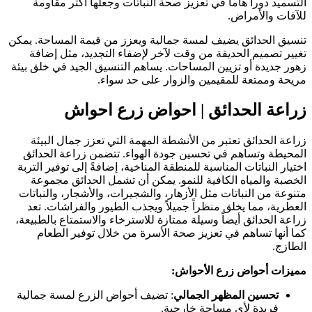
التسميد دوراً هاماً في تعزيز صحة النباتات وجعلها أكثر مقاومة
للآفات والأمراض.
تنسيق الحدائق يضيف لمسة جمالية ويعزز من قيمة المساحة. يمكن
تغيير تصميم الحديقة من وقت لآخر لإضفاء التجديد، مثل إضافة
زهور جديدة أو تزيين المساحات. يساهم التنسيق الجيد في خلق بيئة
مريحة وممتعة للمقيمين والزوار على حد سواء.
زراعة الحدائق | احواض زرع احواش
زراعة الحدائق تعتبر من الأنشطة المهمة التي تعزز جمال البيئة
المحيطة وتساهم في تحسين جودة الهواء. تتضمن زراعة الحدائق
اختيار النباتات المناسبة للمنطقة المناخية، إضافةً إلى توفير التربة
الخصبة والمياه الكافية للنمو. يمكن أن تشمل الحدائق مجموعة
متنوعة من النباتات مثل الأزهار، والشجيرات، والأشجار، والنباتات
العطرية، مما يخلق منظراً جميلاً ويجذب الطيور والفراشات. تعد
زراعة الحدائق أيضاً وسيلة ممتازة للاسترخاء والاستمتاع بالطبيعة،
كما أنها تساهم في تعزيز صحة الأسرة من خلال توفير الطعام
الطازج.
مميزات أحواض زرع الأحواش:
تحسين المظهر الجمالي
: تضيف أحواض الزرع لمسة جمالية
فريدة لأي مساحة خارجية.