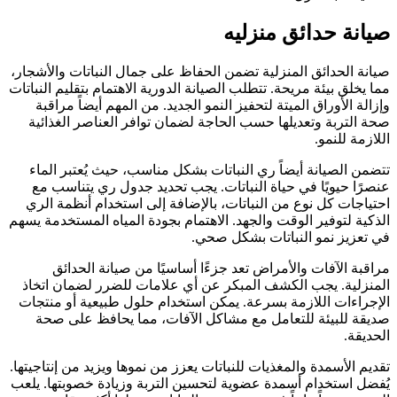
صيانة حدائق منزليه
صيانة الحدائق المنزلية تضمن الحفاظ على جمال النباتات والأشجار،
مما يخلق بيئة مريحة. تتطلب الصيانة الدورية الاهتمام بتقليم النباتات
وإزالة الأوراق الميتة لتحفيز النمو الجديد. من المهم أيضاً مراقبة
صحة التربة وتعديلها حسب الحاجة لضمان توافر العناصر الغذائية
اللازمة للنمو.
تتضمن الصيانة أيضاً ري النباتات بشكل مناسب، حيث يُعتبر الماء
عنصرًا حيويًا في حياة النباتات. يجب تحديد جدول ري يتناسب مع
احتياجات كل نوع من النباتات، بالإضافة إلى استخدام أنظمة الري
الذكية لتوفير الوقت والجهد. الاهتمام بجودة المياه المستخدمة يسهم
في تعزيز نمو النباتات بشكل صحي.
مراقبة الآفات والأمراض تعد جزءًا أساسيًا من صيانة الحدائق
المنزلية. يجب الكشف المبكر عن أي علامات للضرر لضمان اتخاذ
الإجراءات اللازمة بسرعة. يمكن استخدام حلول طبيعية أو منتجات
صديقة للبيئة للتعامل مع مشاكل الآفات، مما يحافظ على صحة
الحديقة.
تقديم الأسمدة والمغذيات للنباتات يعزز من نموها ويزيد من إنتاجيتها.
يُفضل استخدام أسمدة عضوية لتحسين التربة وزيادة خصوبتها. يلعب