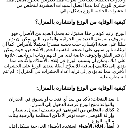
شري للوزغ كما لدينا افضل المبيدات الحشرية للتخلص من
لحشرات الجاذبة للوزغ بشكل نهائي.
يفية الوقاية من الوزغ وانتشاره بالمنزل؟
لوزغ، رغم كونه زاحفًا صغيرًا، قد يحمل العديد من الأضرار. فهو
عروف بأنه ينقل العديد من الجراثيم والبكتيريا التي يمكن أن تؤثر
لبًا على صحة الإنسان. حيث يجعله مصدرًا محتملاً للأمراض. كما أن
زغاته تأثير سلبي على الصحة النفسية لبعض الأشخاص، حيث يمكن
ن تثير القلق والخوف. خاصة لدى من لديهم رهاب الزواحف. علاوة
لى ذلك، يمكن أن يتسبب الوزغ في إتلاف الأسلاك والأثاث، مما
ؤدي إلى تكاليف إضافية للإصلاح. أيضًا، يتغذى الوزغ على الحشرات
لأخرى، مما قد يؤدي إلى تزايد أعداد الحشرات في المنزل إذا لم تتم
لسيطرة عليه.
يفية الوقاية من الوزغ وانتشاره بالمنزل:
سد الفتحات
: تأكد من سد أي فتحات أو شقوق في الجدران
والنوافذ تمنح الوزغ فرصة الدخول إلى المنزل.
كذلك ، التخلص من الفوضى
: قم بتنظيف المنزل بانتظام
وإزالة الفوضى، حيث توفر الأماكن المظلمة والرطبة بيئات
مثالية للوزغ.
أيضاً ، إغلاق الأضواء
: استخدم الأضواء الخارجية بشكل أقل،