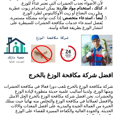
لأن الأضواء تجذب الحشرات التي تعتبر غذاءً للوزغ.
كذلك ، استخدام مواد طاردة
: يمكن استخدام زيوت عطرية
مثل زيت النعناع أو زيت الأوكالبتوس لطرد الوزغ.
أيضاً ، استدعاء متخصص
: إذا كنت تواجه مشكلة مستمرة،
يُفضل استدعاء خدمات مكافحة الحشرات للسيطرة على
انتشار الوزغ بطريقة فعالة وآمنة.
فضل شركة مكافحة الوزغ بالخرج
ركة مكافحة الوزغ بالخرج تلعب دورا فعالا في مكافحة الحشرات
منها الوزغ، ولدينا أساليب علمية حديثة متطورة لإبادة الوزغ
الحشرات. نحن افضل شركة مكافحة الوزغ بالخرج الحل الامثل
الافضل لعملائنا في مكافحة الوزغ والتخلص منه نهائياً حيث نمتلك
لخبرة من العمالة الجيدة والمدربة على أفضل المعدات والالات
لحديثة. والجودة العالية والكفاءة المميزة للقضاء على الوزغ