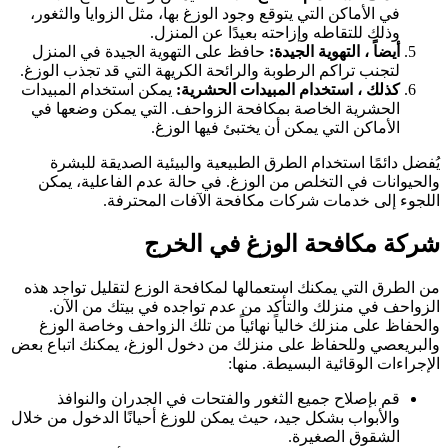
في الأماكن التي يتوقع وجود الوزغ بها، مثل الزوايا والثغور،
وذلك للتقاطه وإزاحته بعيدًا عن المنزل.
أيضاً ، التهوية الجيدة:
حافظ على التهوية الجيدة في المنزل
لتجنب تراكم الرطوبة والرائحة الكريهة التي قد تجذب الوزغ.
كذلك ، استخدام المبيدات الحشرية:
يمكن استخدام المبيدات
الحشرية الخاصة بمكافحة الزواحف. التي يمكن وضعها في
الأماكن التي يمكن أن يختبئ فيها الوزغ.
ُفضل دائمًا استخدام الطرق الطبيعية والبيئية الصديقة للبشرة
الحيوانات في التخلص من الوزغ. في حالة عدم الفاعلية، يمكن
للجوء إلى خدمات شركات مكافحة الآفات المحترفة.
ركة مكافحة الوزغ في الخرج
ن الطرق التي يمكنك استعمالها لمكافحة الوزع لتقليل تواجد هذه
لزواحف في منزلك والتأكد من عدم تواجده في بيتك من الآن.
الحفاظ على منزلك خالياً نهائياً من تلك الزواحف وخاصة الوزغ
البريعصي وللحفاظ على منزلك من دخول الوزغ، يمكنك اتباع بعض
لإجراءات الوقائية البسيطة. منها:
قم بإصلاح جميع الثغور والفتحات في الجدران والنوافذ
والأبواب بشكل جيد، حيث يمكن للوزغ أحيانًا الدخول من خلال
الشقوق الصغيرة.