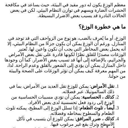
عظم الوزغ يكون له دور مفيد في البيئة، حيث يساعد في مكافحة
لحشرات الضارة ويسهم في توازن النظام البيئي. لكن في بعض
لحالات النادرة قد يسبب بعض الاضرار البسيطة.
ا هي خطورة الوزغ؟
لوزغ، أو ما يُعرف بالضب، هو نوع من الزواحف التي قد توجد في
لمنازل. ورغم أن الوزغ يمكن أن يكون جزءًا من النظام البيئي، إلا
نه يحمل بعض المخاطر التي يجب أن نكون واعين لها. تُعتبر
لوزغات مصدرًا للقلق نظرًا لكونها قادرة على نقل بعض الأمراض
الجراثيم، بالإضافة إلى أنها قد تسبب بعض الأضرار. كما أن وجودها
اخل المنازل يمكن أن يؤدي إلى الشعور بالقلق وعدم الراحة. لذا،
ن المهم معرفة كيف يمكن أن تؤثر الوزغات على الصحة والبيئة
ن حولنا.
نقل الأمراض
: يمكن للوزغ نقل العديد من الأمراض، بما في
ذلك السالمونيلا، عبر فضلاته.
كذلك ، الحساسية
: يمكن أن تؤدي مسببات الحساسية من
الوزغ إلى ردود فعل تحسسية لدى بعض الأفراد.
أيضاً ، تلوث الطعام
: إذا تسلل الوزغ إلى المطبخ، يمكنه تلوث
الطعام والسطوح بمخاطه وفضلاته.
كذلك ، ضرر المرافق
: يمكن للوزغ أن يتسبب في تآكل
الأسطح وترك بقع غير مرغوب فيها.