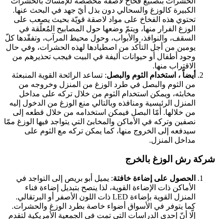
الحشرات بتصنيع فخاخ لاصقة مُخصّصة للإمساك بالحشرات
الكبيرة كالوزغ والسحالي دون بذل أيّ جهد في البحث عنها.
تحتوي هذه الفخاخ على مواد لاصقة قويّة بحيث يصعب على
الوزغ الفرار منها، ويتمّ وضعها حول المصابيح المُعلّقة في
السقف، والنوافذ، والأبواب، وحول محيط المرآب، وتفقّدها كلّ
يومين من أجل التأكد من اصطيادها لهذه الحشرات، وفي حال
وجود أطفال أو حيوانات أليفة في البيت فيجب تحذيرهم من
الاقتراب منها.
أيضاً ، استخدام الثوم والبصل
: تساعد الرائحة القوية المنبعثة
من الثوم والبصل في طرد الوزغ من المنزل وخروجه من
مخابئه، ويمكن استخدام الثوم من خلال تركه على مداخل
المنزل الرئيسية ومنافذه وبالتالي منع الوزغ من الدخول إليه
من خلالها. أمّا البصل فيمكن استخدامه من خلال قطعه إلى
نصفين وتركه في الأماكن والمخابئ التي يتواجد فيها الوزغ ممّا
سيدفعه إلى الخروج منها، كما يمكن تركه مع الثوم على
مداخل المنزل.
ركة رش الوزغ بالخرج
الحصول على إضاءة خافتة
: يميل أبو بريص إلى التواجد في
الأماكن ذات الإضاءة القوية، لذا ينصح بتبديل إضاءة فناء
المنزل القوية بإضاءة LED ذات اللون الأصفر أو البرتقالي.
كما يتوفر في الأسواق أضواء خاصة بطرد الوزغ والحشرات.
إلّا أنّ إحدى الدراسات التي تمت في الجمعية الأمريكية لتقدم