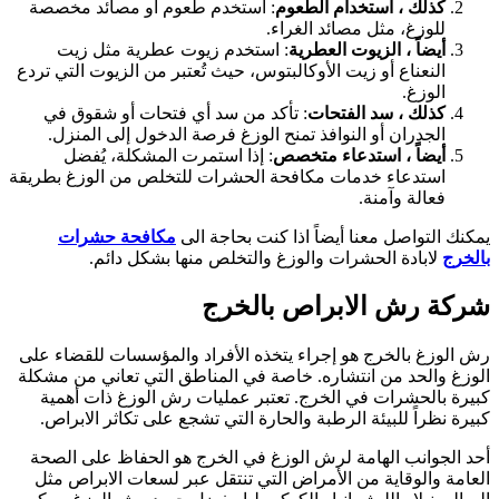
كذلك ، استخدام الطعوم
: استخدم طعوم أو مصائد مخصصة
للوزغ، مثل مصائد الغراء.
أيضاً ، الزيوت العطرية
: استخدم زيوت عطرية مثل زيت
النعناع أو زيت الأوكالبتوس، حيث تُعتبر من الزيوت التي تردع
الوزغ.
كذلك ، سد الفتحات
: تأكد من سد أي فتحات أو شقوق في
الجدران أو النوافذ تمنح الوزغ فرصة الدخول إلى المنزل.
أيضاً ، استدعاء متخصص
: إذا استمرت المشكلة، يُفضل
استدعاء خدمات مكافحة الحشرات للتخلص من الوزغ بطريقة
فعالة وآمنة.
مكنك التواصل معنا أيضاً اذا كنت بحاجة الى
مكافحة حشرات
الخرج
لابادة الحشرات والوزغ والتخلص منها بشكل دائم.
ركة رش الابراص بالخرج
ش الوزغ بالخرج هو إجراء يتخذه الأفراد والمؤسسات للقضاء على
لوزغ والحد من انتشاره. خاصة في المناطق التي تعاني من مشكلة
بيرة بالحشرات في الخرج. تعتبر عمليات رش الوزغ ذات أهمية
بيرة نظراً للبيئة الرطبة والحارة التي تشجع على تكاثر الابراص.
حد الجوانب الهامة لرش الوزغ في الخرج هو الحفاظ على الصحة
لعامة والوقاية من الأمراض التي تنتقل عبر لسعات الابراص مثل