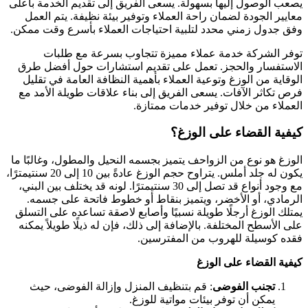
صعب الوصول إليها بسهولة. يسعى الفريق إلى تقديم الخدمة بأعلى
عايير الجودة لضمان راحة العملاء وتوفير بيئة نظيفة. يتم العمل
فق جدول زمني محدد لتلبية احتياجات العملاء بأسرع وقت ممكن.
وفر الشركة خدمة عملاء مميزة تتجاوب بسرعة مع طلبات
لاستفسار والحجز. تعمل على تقديم استشارات حول أفضل طرق
لوقاية من الوزغ وتوعية العملاء بأهمية النظافة العامة في تقليل
رص تكاثر الآفات. يسعى الفريق إلى بناء علاقات طويلة الأمد مع
لعملاء من خلال توفير خدمات ممتازة.
يفية القضاء على الوزغ؟
لوزغ هو نوع من الزواحف يتميز بجسمه النحيل والمطول، وغالبًا ما
يكون له جلد أملس. يتراوح حجم الوزغ عادةً بين 10 إلى 20 سنتيمترًا،
مع وجود أنواع قد تصل إلى 30 سنتيمترًا. لونه قد يختلف بين البني،
لرمادي، أو الأخضر، ويتميز بنقاط أو خطوط فاتحة على جسمه.
متلك الوزغ أرجلًا طويلة نسبيًا وأصابع لاصقة تساعده على التسلق
لى الأسطح المختلفة. بالإضافة إلى ذلك، فإن له ذيلًا طويلاً يمكنه
قده كوسيلة للهروب من المفترسين.
يفية القضاء على الوزغ
تجنب الفوضى
: قم بتنظيف المنزل وإزالة الفوضى، حيث
يمكن أن توفر بيئات مواتية للوزغ.