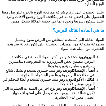
لوزغ الضارة.
ليك الحصول على ارقام شركة مكافحة الوزغ بالخرج للتواصل معنا
لحصول على افضل خدمة في مكافحة الوزغ وجميع الآفات والرد
ليك سيكون سريعا ونحن دائماً في خدمة عملائنا بشكل مميز.
ا هي الماده القاتله للبرص؟
لمواد القاتلة التي تُستخدم للتخلص من البرص تتنوع وتشمل
جموعة متنوعة من المبيدات الحشرية التي تكون فعالة ضد هذه
لحشرة. من أمثلة هذه المواد:
البيروثرويدات:
تعتبر من أكثر المواد الفعالة في مكافحة
البرص. تتضمن بعض البيروثرويدات المعروفة: ديلتاميثرين،
بيفينثرين، سايبرميثرين، وغيرها.
أيضاً ، الإيميداكلوبريد:
وهو مبيد حشري يستخدم بشكل شائع
في مكافحة البرص وغيرها من الحشرات الطائرة.
كذلك ، الأفوكادون:
وهو مبيد حشري يُستخدم أيضًا للتحكم في
البرص ويعتبر فعّالًا جدًا.
أيضاً ، الإيميداكلوبريد:
وهو نوع آخر من المبيدات الحشرية التي
تكون فعالة ضد البرص، حيث يعمل على استهداف جهاز
عصبي معين لدى الحشرة.
جب استخدام هذه المواد القاتلة بحذر وفقًا للتوجيهات الخاصة