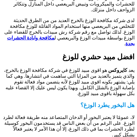
لحشرات والميكروبات وتبيض البريعصي داخل المنازل وتتكاثر
لزواحف داخل منزلك.
دى شركة مكافحة الوزغ بالخرج العديد من من الطرق الحديثة
لتخلص من البريعصي منها استخدام المواد القاتلة للوزغ مكافحة
لوزغ. لذلك تواصل مع رقم شركة رش مبيدات بالخرج للقضاء على
لوزغ بواسطة مبيدات الوزغ والبريعصي ل
مكافحة وابادة الحشرات
جدة
.
فضل مبيد حشري للوزغ
عد
كايروكس
هو اقوى مبيد للوزغ في شركة مكافحة الوزغ بالخرج،
الذي يتميز بالعديد من المزايا التي ساهمت في انتشارها. وهي كما
لي: يشتهر بكونه اقوى مبيد للوزغ لأنه يتضمن مواد فعالة تقوم
إصابة الوزغ بالشلل الكامل. وبهذا يكون ليس عليك إلا القضاء عليه
كل سهولة باقوى مبيد للوزغ.
ل البخور يطرد الوزغ؟
ا، عمومًا لا يعتبر البخور أو الدخان المتصاعد منه طريقة فعالة لطرد
لوزغ. على الرغم من أن بعض الناس قد يستخدمون البخور كوسيلة
طرد الحشرات بما في ذلك الوزغ، إلا أن هذا الأمر لا يعتبر فعالاً
شكل كبير.