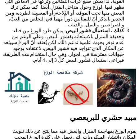
القوية، لذا يمكن صنع كرات النفثالين وتركها في الأماكن التي
يظهر فيها الوزغ وحول مداخل المنزل أيضاً. كما يمكن ترك
البعض منها تحت الموقد، أو الثلاجة، أو المغسلة لطرده، ومن
الجدير بالذكر أنّ للنفثالين دوراً مهماً في التخلّص من العثّ،
والصراصير، والنمل، والذباب.
كذلك ، استعمال قشور البيض
: يمكن طرد الوزغ من فناء
وحديقة المنزل بالاستعانة بقشور البيض، وعلى الرغم من
عدم توفر بحوث علمية تدعم ذلك، لكن يُعتقد أنّ الوزغ سيبتعد
عن المكان الذي تتواجد فيه قشور البيض. لاعتقاده بوجود
حيوانات مفترسة في الجوار، وفي حال استخدام هذه الطريقة،
فيراعى استبدال قشور البيض كلّ 3 إلى 4 أيام.
بيد حشري للبريعصي
قوم الوزغ بمهاجمة المنزل والعش فيه مما ينتج عن ذلك تلويث
لمكان وانتشار الميكروبات التي تعمل على كثرة الوزغ المحب