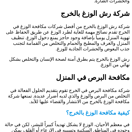
الحشرات الضارة.
ركة رش الوزغ بالخرج
ركة رش الوزغ بالخرج من أفضل شركات مكافحة الوزغ في
لخرج تقدم نصائح مهمة للغاية لطرد الوزغ عن طريق الحفاظ على
هوية المنزل يومياً بإضافة وجود حاجز يمنع دخول الوزغ. تنظيف
لمنزل والغرف والمطبخ والحمام والتخلص من القمامة لتجنب
ذب البعوض والحشرات الجاذبة للوزغ.
ش الوزغ بالخرج يتم بطرق آمنة لصحة الإنسان والتخلص بشكل
هائي من الوزغ.
كافحة البرص في المنزل
ركة مكافحة البرص في الخرج تقوم بتقديم الحلول الفعالة في
لتخلص من البرص والوزغ والذي لديه أضرار عديدة. تمنعها شركة
كافحة الوزغ بالخرج من الانتشار والقضاء عليها للأبد.
يفية مكافحة الوزغ بالخرج؟
ي معظم الأحيان، الوزغ لا يشكل تهديداً كبيراً للبشر، لكن في حالة
جوده في المناطق السكنية وتسببه في الإزعاج أو القلق، يمكن