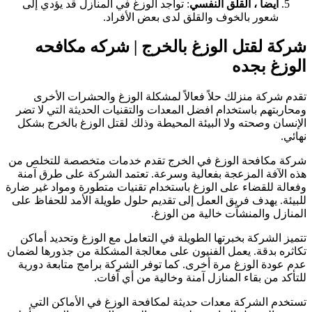
أيضاً ، القلق النفسي
: تواجد الوزغ في المنازل قد يؤدي إلى
شعور بالخوف والقلق لدى بعض الأفراد.
ركة لقتل الوزغ بالخرج | شركه مكافحه
لوزغ بجده
قدم شركة منزلك حلاً فعالاً لمشكلة الوزغ والحشرات الأخرى
محاربتهم باستخدام افضل المعدات والتقنيات الحديثة التي لا تضر
لإنسان وصحته ولا البيئة المحيطة وذلك لقتل الوزغ بالخرج بشكل
هائي.
ركة مكافحة الوزغ في الخرج تقدم خدمات متخصصة للتخلص من
ذه الآفة المزعجة بفعالية وسرعة. تعتمد الشركة على طرق آمنة
فعالة للقضاء على الوزغ باستخدام تقنيات متطورة ومواد غير ضارة
لبيئة. يهدف فريق العمل إلى تقديم حلول طويلة الأمد للحفاظ على
لمنازل والمنشآت خالية من الوزغ.
تميز الشركة بخبرتها الطويلة في التعامل مع الوزغ وتحديد أماكن
كاثره بدقة. يعمل الفنيون على معالجة المشكلة من جذورها لضمان
دم عودة الوزغ مرة أخرى. كما توفر الشركة برامج متابعة دورية
لتأكد من بقاء المنازل آمنة وخالية من أي آفات.
ستخدم الشركة معدات حديثة لمكافحة الوزغ في الأماكن التي