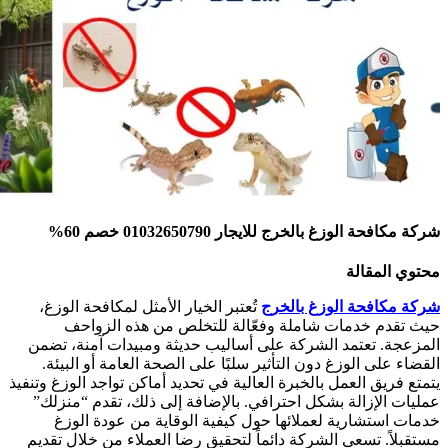
ركة مكافحة الوزغ بالخرج للايجار 01032650790 خصم 60%
حتوي المقالة
ركة مكافحة الوزغ بالخرج
تُعتبر الخيار الأمثل لمكافحة الوزغ،
يث تقدم خدمات شاملة وفعّالة للتخلص من هذه الزواحف
لمزعجة. تعتمد الشركة على أساليب حديثة ومبيدات آمنة، تضمن
لقضاء على الوزغ دون التأثير سلبًا على الصحة العامة أو البيئة.
تمتع فريق العمل بالخبرة العالية في تحديد أماكن تواجد الوزغ وتنفيذ
مليات الإزالة بشكل احترافي. بالإضافة إلى ذلك، تقدم “منزلك”
دمات استشارية لعملائها حول كيفية الوقاية من عودة الوزغ
ستقبلاً. تسعى الشركة دائماً لتحقيق رضا العملاء من خلال تقديم