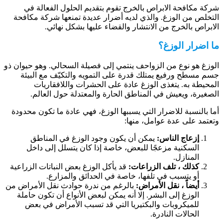
ركة مكافحة الابراص بالخرج تقوم بتقديم الحلول الفعالة في
لتخلص من الوزغ. والذي لديه أضرار عديدة تمنعها شركة مكافحة
لابراص بالخرج من الانتشار والقضاء عليها بشكل نهائي.
ا اضرار الوزغ؟
لوزغ هو نوع من الزواحف ينتمي إلى فصيلة السحالي. وهو حيوان ذو
سم مسطح ورفيع يمتلك قدرة على التمويه والتكيّف مع البيئة
لمحيطة به. يتغذى الوزغ عادة على الحشرات واللافقاريات
لصغيرة، ويعيش في المناطق الحارة والمعتدلة حول العالم.
ما بالنسبة للاضرار التي يسببها الوزغ، فهي عادة ما تكون محدودة
تعتمد على عدة عوامل، منها:
إزعاج الناس:
يمكن أن يكون وجود الوزغ في المناطق
السكنية مزعجًا للبعض، خاصة إذا كان يتسلل إلى داخل
المنازل.
كذلك ، تلف الزراعات:
قد يأكل الوزغ بعض النباتات الزراعية
أو يتسبب في تلفها، خاصة في الحدائق والمزارع.
أيضاً ، نقل الأمراض:
بالرغم من ندرة حوادث نقل الأمراض من
الوزغ إلى البشر. إلا أنه يمكن لبعض الأنواع أن تكون حاملة
للميكروبات والبكتيريا التي قد تسبب الأمراض في بعض
الحالات النادرة.