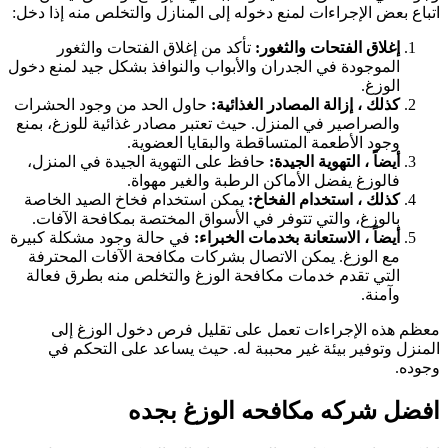
تباع بعض الإجراءات لمنع دخوله إلى المنازل والتخلص منه إذا دخل:
إغلاق الفتحات والثغور:
تأكد من إغلاق الفتحات والثغور
الموجودة في الجدران والأبواب والنوافذ بشكل جيد لمنع دخول
الوزغ.
كذلك ، إزالة المصادر الغذائية:
حاول الحد من وجود الحشرات
والصراصير في المنزل. حيث تعتبر مصادر غذائية للوزغ، بمنع
وجود الأطعمة المتساقطة والبقايا العضوية.
أيضاً ، التهوية الجيدة:
حافظ على التهوية الجيدة في المنزل،
فالوزغ يفضل الأماكن الرطبة والغير مهواة.
كذلك ، استخدام الفخاخ:
يمكن استخدام فخاخ الصيد الخاصة
بالوزغ، والتي تتوفر في الأسواق المختصة بمكافحة الآفات.
أيضاً ، الاستعانة بخدمات الخبراء:
في حالة وجود مشكلة كبيرة
مع الوزغ. يمكن الاتصال بشركات مكافحة الآفات المحترفة
التي تقدم خدمات مكافحة الوزغ والتخلص منه بطرق فعالة
وآمنة.
عظم هذه الإجراءات تعمل على تقليل فرص دخول الوزغ إلى
لمنزل وتوفير بيئة غير محببة له. حيث يساعد على التحكم في
جوده.
فضل شركه مكافحه الوزغ بجده