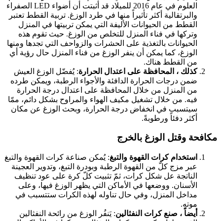
العلوم في عام 2016 للميلاد قد أثبتت أن أضواء LED الصفراء
والبرتقالية أكثر تأثيراً منها في طرد الوزغ. تربية القطط تعتبر
القطط من الحيوانات الأليفة التي يمكن تربيتها في المنزل
وتركها في فناء المنزل للتخلص من الوزغ. حيث تقوم هذه
الحيوانات بالتغذية على الحشرات والزواحف التي تجدها ومنها
الوزغ، كما يمكن أن ينفر الوزغ من فناء المنزل حال رؤية أي
من القطط هناك.
كذلك ، المحافظة على اعتدال الحرارة
: يُفضّل الوزغ العيش
ضمن درجات الحرارة الدافئة والأجواء الرطبة، ويمكن طرده
من المنزل من خلال المحافظة على اعتدال درجة الحرارة
فيه. من خلال تشغيل مكيف الهواء والمراوح بشكل دائم، ممّا
سيتسبب في انخفاض درجة الحرارة، وبحث الوزغ عن مكان
أكثر دفئاً ورطوبةً.
كافحة وقتل الوزغ بالخرج
استخدام كرات القهوة والتبغ
: يُمكن صناعة كرات القهوة والتبغ
عبر مزج كلّ من القهوة الرطبة وبودرة التبغ، وتدوير العجينة
الناتجة عل شكل كرات، ثمّ تثبيت كلّ كرة على عود تنظيف
الأسنان. ووضعها في الأماكن التي يظهر الوزغ فيها، وعلى
مداخل المنزل، وفي حال تناوله لهذه الكرات ستتسبب في
موته.
أيضاً ، صنع كرات النفثالين
: يَنفُر الوزغ من رائحة النفثالين