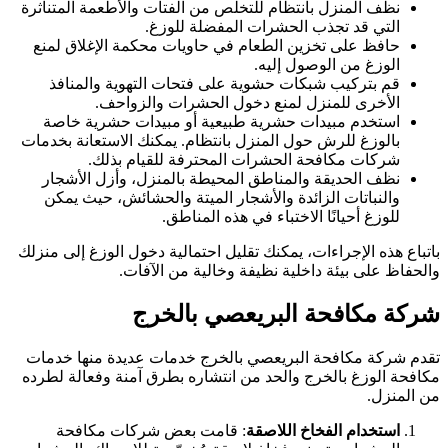
نظف المنزل بانتظام للتخلص من الفتات والأطعمة المتناثرة
التي قد تجذب الحشرات المفضلة للوزغ.
حافظ على تخزين الطعام في حاويات محكمة الإغلاق لمنع
الوزغ من الوصول إليه.
قم بتركيب شبكات حشوية على فتحات التهوية والمنافذ
الأخرى للمنزل لمنع دخول الحشرات والزواحف.
استخدم مبيدات حشرية طبيعية أو مبيدات حشرية خاصة
بالوزغ للرش حول المنزل بانتظام. يمكنك الاستعانة بخدمات
شركات مكافحة الحشرات المحترفة للقيام بذلك.
نظف الحديقة والمناطق المحيطة بالمنزل، وأزل الأشجار
والنباتات الزائدة والأشجار الميتة والحشائش، حيث يمكن
للوزغ أحيانًا الاختباء في هذه المناطق.
اتباع هذه الإجراءات، يمكنك تقليل احتمالية دخول الوزغ إلى منزلك
الحفاظ على بيئة داخلية نظيفة وخالية من الآفات.
ركة مكافحة البريعصي بالخرج
قدم شركة مكافحة البريعصي بالخرج خدمات عديدة منها خدمات
كافحة الوزغ بالخرج والحد من انتشاره بطرق آمنة وفعالة لطرده
ن المنزل.
استخدام الفخاخ اللاصقة
: قامت بعض شركات مكافحة