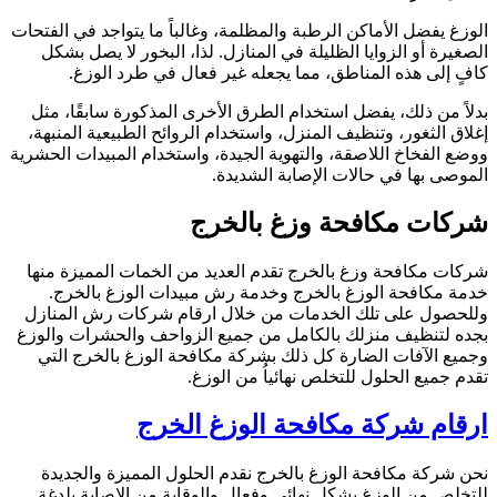
لوزغ يفضل الأماكن الرطبة والمظلمة، وغالباً ما يتواجد في الفتحات
لصغيرة أو الزوايا الظليلة في المنازل. لذا، البخور لا يصل بشكل
افٍ إلى هذه المناطق، مما يجعله غير فعال في طرد الوزغ.
دلاً من ذلك، يفضل استخدام الطرق الأخرى المذكورة سابقًا، مثل
غلاق الثغور، وتنظيف المنزل، واستخدام الروائح الطبيعية المنبهة،
وضع الفخاخ اللاصقة، والتهوية الجيدة، واستخدام المبيدات الحشرية
لموصى بها في حالات الإصابة الشديدة.
ركات مكافحة وزغ بالخرج
ركات مكافحة وزغ بالخرج تقدم العديد من الخمات المميزة منها
دمة مكافحة الوزغ بالخرج وخدمة رش مبيدات الوزغ بالخرج.
للحصول على تلك الخدمات من خلال ارقام شركات رش المنازل
جده لتنظيف منزلك بالكامل من جميع الزواحف والحشرات والوزغ
جميع الآفات الضارة كل ذلك بشركة مكافحة الوزغ بالخرج التي
قدم جميع الحلول للتخلص نهائياُ من الوزغ.
رقام شركة مكافحة الوزغ الخرج
حن شركة مكافحة الوزغ بالخرج نقدم الحلول المميزة والجديدة
لتخلص من الوزغ بشكل نهائي وفعال والوقاية من الإصابة بلدغة