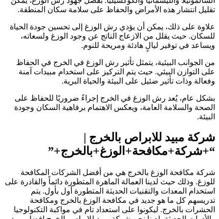
لسالمونيلا والليشمانيا والكوكسيليا. بفضل جهود رش الوزغ، يمكن
قليل انتشار هذه الأمراض والحفاظ على سلامة سكان المنطقة.
لاوة على ذلك، يمكن أن يؤدي رش الوزغ إلى تحسين جودة الحياة
لسكان. حيث يقلل من الازعاج الناتج عن وجود الوزغ ولسعاته،
يساعد في توفير ليالٍ هادئة ومريحة للنوم.
ن الجوانب البيئية، يتمثل تأثير رش الوزغ في الخرج في الحفاظ
لى التوازن البيئي. حيث يتم التركيز على استخدام مبيدات آمنة
فعالة وذات تأثير ضئيل على البيئة والحياة البرية.
شكل عام، يُعد رش الوزغ في الخرج إجراءً ضروريًا للحفاظ على
لصحة والسلامة العامة، ويعكس الاهتمام برفاهية السكان وجودة
لبيئة.
ركة مبيد للابراص بالخرج |
+شركة+مكافحة+الوزغ+بالخرج+”
ركة مكافحة الوزغ بالخرج هي من أفضل الشركات المكافحة
لوزغ. وذلك حيث لدينا العمالة الماهرة المتطورة دائماً والقادرة على
ستخدام المعدات والتقنيات الحديثة المتطورة أول بأول. يتم
دريسهم كل ما هو جديد في مكافحة الوزغ بالخرج ومكافحة
لحشرات بالخرج. ليكونوا على استعداد تام في مواكبة التكنولوجيا
الأدوات الحديثة. لدينا نحن شركة مبيد للابراص بالخرج افضل مبيد