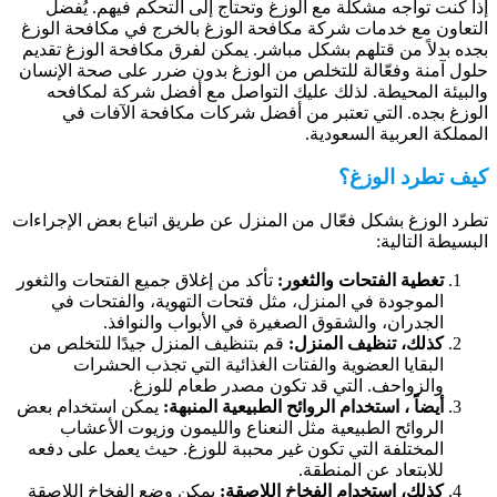
ذا كنت تواجه مشكلة مع الوزغ وتحتاج إلى التحكم فيهم. يُفضل
لتعاون مع خدمات شركة مكافحة الوزغ بالخرج في مكافحة الوزغ
جده بدلاً من قتلهم بشكل مباشر. يمكن لفرق مكافحة الوزغ تقديم
لول آمنة وفعّالة للتخلص من الوزغ بدون ضرر على صحة الإنسان
البيئة المحيطة. لذلك عليك التواصل مع أفضل شركة لمكافحه
لوزغ بجده. التي تعتبر من أفضل شركات مكافحة الآفات في
لمملكة العربية السعودية.
يف تطرد الوزغ؟
طرد الوزغ بشكل فعّال من المنزل عن طريق اتباع بعض الإجراءات
لبسيطة التالية:
تغطية الفتحات والثغور:
تأكد من إغلاق جميع الفتحات والثغور
الموجودة في المنزل، مثل فتحات التهوية، والفتحات في
الجدران، والشقوق الصغيرة في الأبواب والنوافذ.
كذلك، تنظيف المنزل:
قم بتنظيف المنزل جيدًا للتخلص من
البقايا العضوية والفتات الغذائية التي تجذب الحشرات
والزواحف. التي قد تكون مصدر طعام للوزغ.
أيضاً ، استخدام الروائح الطبيعية المنبهة:
يمكن استخدام بعض
الروائح الطبيعية مثل النعناع والليمون وزيوت الأعشاب
المختلفة التي تكون غير محببة للوزغ. حيث يعمل على دفعه
للابتعاد عن المنطقة.
كذلك، استخدام الفخاخ اللاصقة:
يمكن وضع الفخاخ اللاصقة