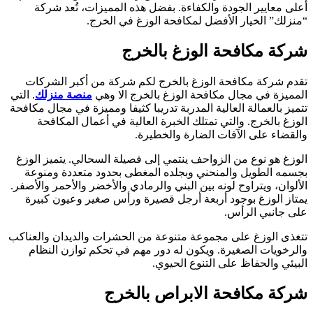
على معايير الجودة والكفاءة. بفضل هذه المميزات، تُعد شركة
منزلك” الخيار الأفضل لمكافحة الوزغ في الخرج.
ركة مكافحة الوزغ بالخرج
قدم شركة مكافحة الوزغ بالخرج لكم شركة من أكبر الشركات
لمميزة في مجال مكافحة الوزغ بالخرج الا وهي
منصة منزلك
. التي
تميز بالعمالة العالية المدربة تدريبا كثيفا ومميزة في مجال مكافحة
لوزغ بالخرج. والتي تمتلك الخبرة العالية في أعمال المكافحة
القضاء على الآفات الضارة والخطيرة.
لوزغ هو نوع من الزواحف ينتمي إلى فصيلة السحالي. يتميز الوزغ
جسمه الطويل والمنحني وبجلده المغطى بحدود متعددة ومنوعة
لألوان، ويتراوح لونه بين البني والرمادي والأخضر والأحمر والأصفر.
متاز الوزغ بوجود أربعة أرجل قصيرة ورأس صغير وعيون كبيرة
لى جانبي الرأس.
تغذى الوزغ على مجموعة متنوعة من الحشرات والديدان والعناكب
الرخويات الصغيرة. ويكون له دور مهم في تحكم توازن النظام
لبيئي والحفاظ على التنوع الحيوي.
ركة مكافحة الابراص بالخرج