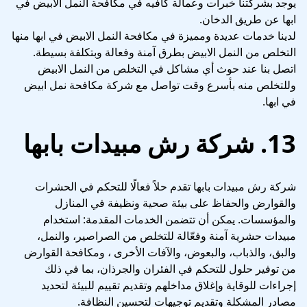
يوجد بشركتنا خبرات وعمالة كافيه في مكافحة النمل الابيض في
ابها عن طريق الدخان.
لدينا خدمات عديدة ومميزة في مكافحة النمل الابيض في ابها منها
التخلص من النمل الابيض بطرق آمنة وفعالة وبتكلفة بسيطة.
اتصل بنا عند حوث أي مشاكل في التخلص من النمل الابيض
وللتخلص منه بأسرع وقت تواصل مع شركة مكافحة نمل ابيض
في ابها.
13. شركة رش مبيدات بابها
شركة رش مبيدات بابها تقدم حلاً فعالًا للتحكم في الحشرات
والقوارض والحفاظ على بيئة صحية ونظيفة في المنازل
والمؤسسات. يمكن أن تتضمن الخدمات المقدمة: استخدام
مبيدات حشرية آمنة وفعّالة للتخلص من الصراصير، والنمل،
والبق، والذباب، والبعوض، والآفات الأخرى ، ومكافحة القوارض
من توفير حلول للتحكم في الفئران والجرذان، بما في ذلك
إجراءات للوقاية وإغلاق مداخلهم وتقديم تقييم للبيئة لتحديد
مصادر المشكلة وتقديم توجيهات لتحسين النظافة.