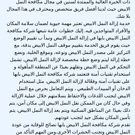
ذات الخبرة العالية والممتدة لسنين في مجال مكافحة النمل
الابيض حيث لدينا أفضل فريق متخصص ومحترف في هذا المجال
بلا شك.
خدمة إزالة النمل الابيض تعتبر مهمة حيوية لضمان سلامة المكان
والأفراد المتواجدين فيه. إليك خطوات عامة تتبعها شركة مكافحة
النمل الابيض بابها في إزالة النمل الابيض ونبدأ ب تقييم الوضع
حيث يقوم فريق الخدمة بتقييم موقف النمل الابيض بدقة، مع
التركيز على مصدر النمل الابيض ونوعه، وموقع الخلية. ونضع
خطة إزالة ليتم وضع خطة مخصصة لإزالة النمل الابيض، تشمل
التحكم في النمل الابيض ونقلهم بعيدًا عن المنطقة المأهولة و
استخدام تقنيات آمنة فتعتمد شركة مكافحة النمل الابيض بابها
على تقنيات آمنة وفعّالة لإزالة النمل الابيض، مثل استخدام
الدخان أو المبيدات الطبيعي ، ويتم التعامل بحرص مع النمل
الابيض لتجنب اللدغات والاحتفاظ بسلامتهم خلال عملية الإزالة
وفي حال كان من الممكن نقل النمل الابيض إلى مكان آمن، يتم
ذلك بعيدًا عن المناطق السكنية ويتم بعد إزالة النمل الابيض، يتم
تأمين المكان بشكل جيد لتجنب عودتهم.
تقدم شركة مكافحة النمل الابيض بابها نصائح للوقاية من عودة
النمل الابيض وتجنب الحشرات الأخرى.ومن المهم التأكد من