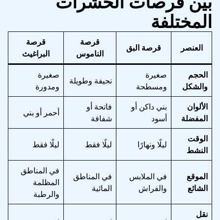
بين قرصات الحشرات
المختلفة
قرصة
قرصة
العنصر
قرصة البق
الناموس
البراغيث
الحجم
صغيرة
صغيرة
نحيفة وطويلة
والشكل
ومسطحة
ومدورة
الألوان
بني داكن أو
فاتحة أو
أحمر أو بني
المفضلة
أسود
شفافة
الوقت
ليلًا ونهارًا
ليلًا فقط
ليلًا فقط
النشط
في المناطق
الموقع
في الملابس
في المناطق
المظلمة
الشائع
والفراش
المائية
والرطبة
نقل
نعم
نعم
نعم