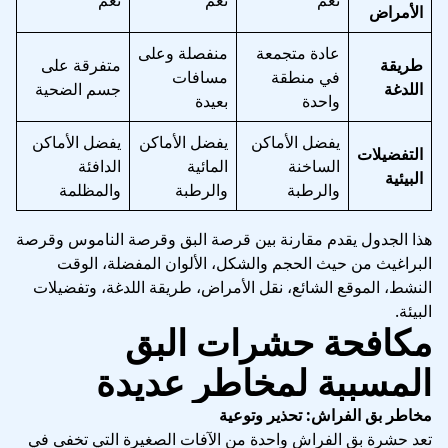
الأمراض
عادة متجمعة
منفصلة وعلى
طريقة
متفرقة على
في منطقة
مسافات
اللدغة
جسم الضحية
واحدة
بعيدة
يفضل الأماكن
يفضل الأماكن
يفضل الأماكن
التفضيلات
الساخنة
المائية
الدافئة
البيئية
والرطبة
والرطبة
والمظلمة
هذا الجدول يقدم مقارنة بين قرصة البق وقرصة الناموس وقرصة
البراغيث من حيث الحجم والشكل، الألوان المفضلة، الوقت
النشط، الموقع الشائع، نقل الأمراض، طريقة اللدغة، وتفضيلات
البيئة.
مكافحة حشرات البق
المسببة لمخاطر عديدة
مخاطر بق الفراش: تحذير وتوعية
تعد حشرة بق الفراش واحدة من الآفات الصغيرة التي تخفى في