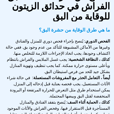
الفراش في حدائق الزيتون
للوقاية من البق
ما هي طرق الوقاية من حشرة البق؟
الفحص الدوري
: يُنصح بإجراء فحص دوري للمنزل والفنادق
وغيرها من الأماكن المشبوهة للتأكد من عدم وجود بق. ففي حالة
اكتشاف وجودها، يجب اتخاذ الإجراءات اللازمة للتخلص منها.
كذلك ، النظافة الشخصية
: يجب غسل الملابس والفراش بانتظام
وبأعلى مستوى حرارة ممكنة. كما يجب تنظيف وتهوية المنازل
بشكل جيد للحد من فرص استيطان البق.
أيضاً ، التعامل الحذر مع المفروشات المستعملة
: في حالة شراء
الأثاث المستعمل، يجب فحصه بعناية قبل إدخاله إلى المنزل.
يمكن استخدام طرق مثل التعرض للحرارة المرتفعة أو البرودة
المنخفضة لقتل البق وبيضها المحتملة.
كذلك ، الحماية أثناء السف
: يُنصح بتفقد الفنادق والمنازل
المستأجرة قبل الاستقرار فيها، وفحص الفراش والأثاث الموجود