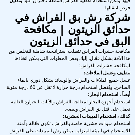
فيها. يمكن استخدام أغطية الفراش المانعة لاختراق البق وتقليل
فرص انتقالها.
شركة رش بق الفراش في
حدائق الزيتون | مكافحة
البق في حدائق الزيتون
مكافحة حشرات الفراش تتطلب استراتيجية شاملة للتخلص من
هذا الآفة بشكل فعّال. إليك بعض الخطوات التي يمكن اتخاذها
لمكافحة حشرات الفراش:
تنظيف وغسل الملاءات:
غسل جميع الملاءات والفراش والوسائد بشكل دوري بالماء
الساخن، ويُفضل استخدام درجة حرارة لا تقل عن 60 درجة مئوية.
أيضاً ، استخدام البخار:
استخدام أجهزة البخار لمعالجة الفراش والأثاث. الحرارة العالية
تعمل على قتل بق الفراش وبيضه.
كذلك ، استخدام المبيدات الحشرية:
استخدام مبيدات حشرية خاصة بالفراش، تكون فعّالة وآمنة
للاستخدام في البيئة المنزلية. يمكن رش المبيدات على الفراش