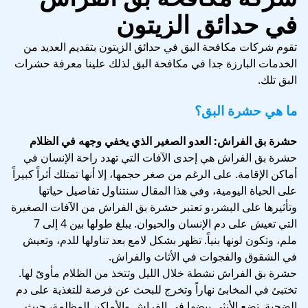
في حدائق الزيتون
تقوم شركات مكافحة البق في حدائق الزيتون بتقديم العديد من
الخدمات البارزة جدا في مكافحة البق لذلك علينا معرفة حشرات
البق تلك.
ما هي حشرة البق؟
حشرة بق الفراش: العدو الصغير الذي يخفي وجهه في الظلام
حشرة بق الفراش هي إحدى الآفات التي تهدد راحة الإنسان في
أماكن الإقامة. على الرغم من صغر حجمها، إلا أنها تمتلك أثراً كبيراً
على الحياة اليومية، وفي هذا المقال سنتناول تفاصيل حياتها
وتأثيرها على البشر،و تعتبر حشرة بق الفراش من الآفات الصغيرة
التي تعيش على دم الإنسان والحيوان. يبلغ طولها بين 4 إلى 7
ملم، وتكون لونها بنياً. تظهر بشكل لامع بعد تناولها للدم، وتعيش
في الشقوق والفجوات في الأثاث والفراش.
حشرة بق الفراش نشطة خلال الليل وتتخذ من الظلام مأوىً لها.
تختبئ في المخابئ نهاراً وتخرج للبحث عن فرصة للتغذية على دم
الضحية. تضع الأنثى بيضها في الفراش والأماكن المظلمة، حيث