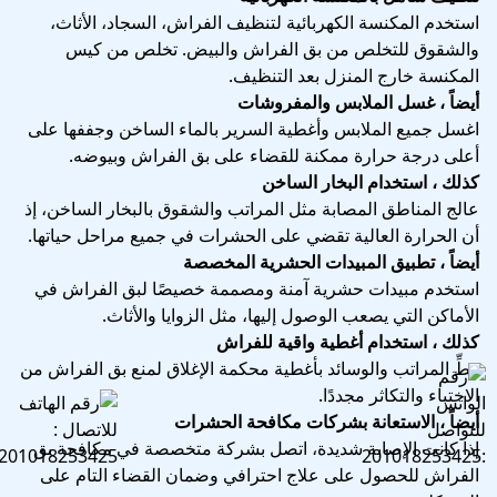
استخدم المكنسة الكهربائية لتنظيف الفراش، السجاد، الأثاث،
والشقوق للتخلص من بق الفراش والبيض. تخلص من كيس
المكنسة خارج المنزل بعد التنظيف.
أيضاً ، غسل الملابس والمفروشات
اغسل جميع الملابس وأغطية السرير بالماء الساخن وجففها على
أعلى درجة حرارة ممكنة للقضاء على بق الفراش وبيوضه.
كذلك ، استخدام البخار الساخن
عالج المناطق المصابة مثل المراتب والشقوق بالبخار الساخن، إذ
أن الحرارة العالية تقضي على الحشرات في جميع مراحل حياتها.
أيضاً ، تطبيق المبيدات الحشرية المخصصة
استخدم مبيدات حشرية آمنة ومصممة خصيصًا لبق الفراش في
الأماكن التي يصعب الوصول إليها، مثل الزوايا والأثاث.
كذلك ، استخدام أغطية واقية للفراش
غطِّ المراتب والوسائد بأغطية محكمة الإغلاق لمنع بق الفراش من
الاختباء والتكاثر مجددًا.
أيضاً ، الاستعانة بشركات مكافحة الحشرات
إذا كانت الإصابة شديدة، اتصل بشركة متخصصة في مكافحة بق
الفراش للحصول على علاج احترافي وضمان القضاء التام على