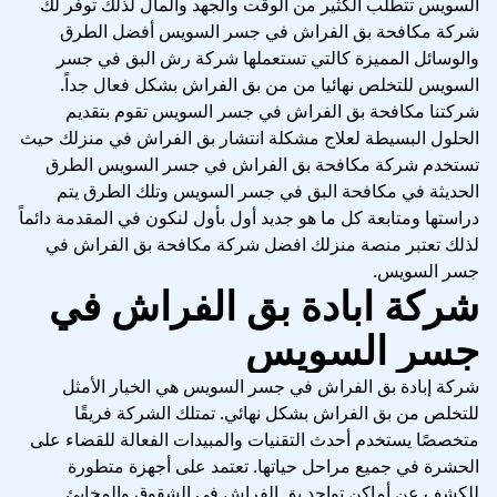
السويس تتطلب الكثير من الوقت والجهد والمال لذلك توفر لك
شركة مكافحة بق الفراش في جسر السويس أفضل الطرق
والوسائل المميزة كالتي تستعملها شركة رش البق في جسر
السويس للتخلص نهائيا من من بق الفراش بشكل فعال جداً.
شركتنا مكافحة بق الفراش في جسر السويس تقوم بتقديم
الحلول البسيطة لعلاج مشكلة انتشار بق الفراش في منزلك حيث
تستخدم شركة مكافحة بق الفراش في جسر السويس الطرق
الحديثة في مكافحة البق في جسر السويس وتلك الطرق يتم
دراستها ومتابعة كل ما هو جديد أول بأول لنكون في المقدمة دائماً
لذلك تعتبر
منصة منزلك
افضل شركة مكافحة بق الفراش في
جسر السويس.
شركة ابادة بق الفراش في
جسر السويس
شركة إبادة بق الفراش في جسر السويس هي الخيار الأمثل
للتخلص من بق الفراش بشكل نهائي. تمتلك الشركة فريقًا
متخصصًا يستخدم أحدث التقنيات والمبيدات الفعالة للقضاء على
الحشرة في جميع مراحل حياتها. تعتمد على أجهزة متطورة
للكشف عن أماكن تواجد بق الفراش في الشقوق والمخابئ