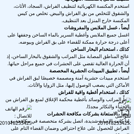
استخدم المكنسة الكهربائية لتنظيف الفراش، السجاد، الأثاث،
والشقوق للتخلص من بق الفراش والبيض. تخلص من كيس
المكنسة خارج المنزل بعد التنظيف.
أيضاً ، غسل الملابس والمفروشات
اغسل جميع الملابس وأغطية السرير بالماء الساخن وجففها على
أعلى درجة حرارة ممكنة للقضاء على بق الفراش وبيوضه.
كذلك ، استخدام البخار الساخن
عالج المناطق المصابة مثل المراتب والشقوق بالبخار الساخن، إذ
أن الحرارة العالية تقضي على الحشرات في جميع مراحل حياتها.
أيضاً ، تطبيق المبيدات الحشرية المخصصة
استخدم مبيدات حشرية آمنة ومصممة خصيصًا لبق الفراش في
الأماكن التي يصعب الوصول إليها، مثل الزوايا والأثاث.
كذلك ، استخدام أغطية واقية للفراش
غطِّ المراتب والوسائد بأغطية محكمة الإغلاق لمنع بق الفراش من
الاختباء والتكاثر مجددًا.
أيضاً ، الاستعانة بشركات مكافحة الحشرات
إذا كانت الإصابة شديدة، اتصل بشركة متخصصة في مكافحة بق
الفراش للحصول على علاج احترافي وضمان القضاء التام على