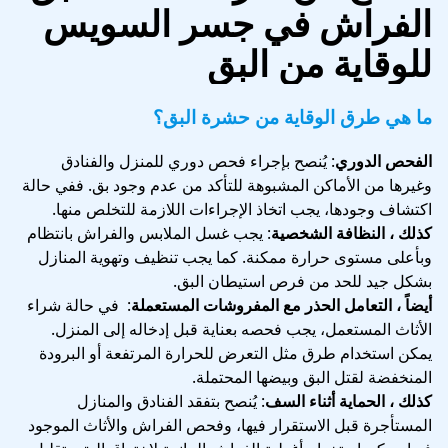
الفراش في جسر السويس
للوقاية من البق
ما هي طرق الوقاية من حشرة البق؟
الفحص الدوري
: يُنصح بإجراء فحص دوري للمنزل والفنادق
وغيرها من الأماكن المشبوهة للتأكد من عدم وجود بق. ففي حالة
اكتشاف وجودها، يجب اتخاذ الإجراءات اللازمة للتخلص منها.
كذلك ، النظافة الشخصية
: يجب غسل الملابس والفراش بانتظام
وبأعلى مستوى حرارة ممكنة. كما يجب تنظيف وتهوية المنازل
بشكل جيد للحد من فرص استيطان البق.
أيضاً ، التعامل الحذر مع المفروشات المستعملة
: في حالة شراء
الأثاث المستعمل، يجب فحصه بعناية قبل إدخاله إلى المنزل.
يمكن استخدام طرق مثل التعرض للحرارة المرتفعة أو البرودة
المنخفضة لقتل البق وبيضها المحتملة.
كذلك ، الحماية أثناء السف
: يُنصح بتفقد الفنادق والمنازل
المستأجرة قبل الاستقرار فيها، وفحص الفراش والأثاث الموجود