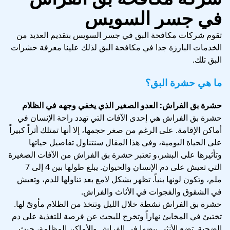
في جسر السويس
تقوم شركات مكافحة البق في جسر السويس بتقديم العديد من
الخدمات البارزة جدا في مكافحة البق لذلك علينا معرفة حشرات
البق تلك.
ما هي حشرة البق؟
حشرة بق الفراش: العدو الصغير الذي يخفي وجهه في الظلام
حشرة بق الفراش هي إحدى الآفات التي تهدد راحة الإنسان في
أماكن الإقامة. على الرغم من صغر حجمها، إلا أنها تمتلك أثراً كبيراً
على الحياة اليومية، وفي هذا المقال سنتناول تفاصيل حياتها
وتأثيرها على البشر،و تعتبر حشرة بق الفراش من الآفات الصغيرة
التي تعيش على دم الإنسان والحيوان. يبلغ طولها بين 4 إلى 7
ملم، وتكون لونها بنياً. تظهر بشكل لامع بعد تناولها للدم، وتعيش
في الشقوق والفجوات في الأثاث والفراش.
حشرة بق الفراش نشطة خلال الليل وتتخذ من الظلام مأوىً لها.
تختبئ في المخابئ نهاراً وتخرج للبحث عن فرصة للتغذية على دم
الضحية. تضع الأنثى بيضها في الفراش والأماكن المظلمة، حيث