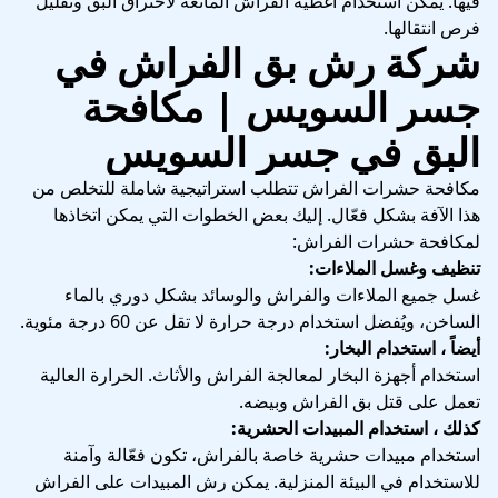
فيها. يمكن استخدام أغطية الفراش المانعة لاختراق البق وتقليل
فرص انتقالها.
شركة رش بق الفراش في
جسر السويس | مكافحة
البق في جسر السويس
مكافحة حشرات الفراش تتطلب استراتيجية شاملة للتخلص من
هذا الآفة بشكل فعّال. إليك بعض الخطوات التي يمكن اتخاذها
لمكافحة حشرات الفراش:
تنظيف وغسل الملاءات:
غسل جميع الملاءات والفراش والوسائد بشكل دوري بالماء
الساخن، ويُفضل استخدام درجة حرارة لا تقل عن 60 درجة مئوية.
أيضاً ، استخدام البخار:
استخدام أجهزة البخار لمعالجة الفراش والأثاث. الحرارة العالية
تعمل على قتل بق الفراش وبيضه.
كذلك ، استخدام المبيدات الحشرية:
استخدام مبيدات حشرية خاصة بالفراش، تكون فعّالة وآمنة
للاستخدام في البيئة المنزلية. يمكن رش المبيدات على الفراش