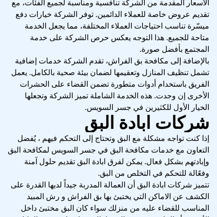
الأسعار المقدمة من الشركة تنافسية ومناسبة لجميع الفئات، مع
تقديم عروض خاصة للعملاء الدائمين. توفر الشركة خيارات دفع
ميسّرة تناسب احتياجات العملاء المختلفة، مما يجعل الخدمة
متاحة للجميع. هذا التوجه يعكس حرص الشركة على خدمة
المجتمع بأفضل صورة.
بالإضافة إلى مكافحة بق الفراش، تقدم الشركة خدمات إضافية
تشمل تنظيف المنازل وتعقيمها لضمان بيئة صحية بالكامل. يعمل
الفريق باستخدام أدوات متطورة تضمن القضاء على الحشرات
الأخرى إن وجدت. هذه الخدمة الشاملة تميز الشركة وتجعلها
الخيار الأول للكثيرين في جسر السويس.
شركات ابادة البق
إذا كنت تواجه مشكلة مع البق وتحتاج إلى التحكم فيهم ، يُفضل
التعاون مع خدمات مكافحة البق في جسر السويس لمكافحة البق
وإبادتهم بشكل فعال. يمكن لفرق ابادة البق تقديم حلول آمنة
وفعًالة للتحكم في التخلص من البق.
تتميز شركات ابادة البق أن العمالة المدربة جيداً لديها القدرة على
الكشف عن الاماكن التي يختبئ بها بق الفراش و رش المبيد
المناسب للقضاء عليه من منزلك سواء كان البق مختبئ داخل