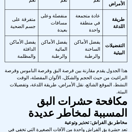
الأمراض
عادة متجمعة
منفصلة وعلى
طريقة
متفرقة على
في منطقة
مسافات
اللدغة
جسم الضحية
واحدة
بعيدة
يفضل الأماكن
يفضل الأماكن
يفضل الأماكن
التفضيلات
الساخنة
المائية
الدافئة
البيئية
والرطبة
والرطبة
والمظلمة
هذا الجدول يقدم مقارنة بين قرصة البق وقرصة الناموس وقرصة
البراغيث من حيث الحجم والشكل، الألوان المفضلة، الوقت
النشط، الموقع الشائع، نقل الأمراض، طريقة اللدغة، وتفضيلات
البيئة.
مكافحة حشرات البق
المسببة لمخاطر عديدة
مخاطر بق الفراش: تحذير وتوعية
تعد حشرة بق الفراش واحدة من الآفات الصغيرة التي تخفى في