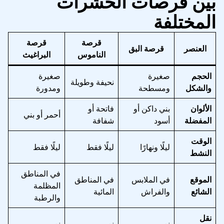
بين قرصات الحشرات
المختلفة
قرصة
قرصة
العنصر
قرصة البق
الناموس
البراغيث
الحجم
صغيرة
صغيرة
نحيفة وطويلة
والشكل
ومسطحة
ومدورة
الألوان
بني داكن أو
فاتحة أو
أحمر أو بني
المفضلة
أسود
شفافة
الوقت
ليلًا ونهارًا
ليلًا فقط
ليلًا فقط
النشط
في المناطق
الموقع
في الملابس
في المناطق
المظلمة
الشائع
والفراش
المائية
والرطبة
نقل
نعم
نعم
نعم