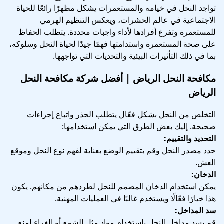
تواجد النحل في خيامه والمستعمرات يشكل مظهرًا رائعًا للحياة
الاجتماعية في عالم الحشرات، ويعكس التنظيم الهرمي
للمستعمرة وتفرغ أفرادها لأداء واجبات محددة. يتطلب الحفاظ
على صحة المستعمرة واستدامتها فهمًا جيدًا لحياة النحل وسلوكه،
بما في ذلك التأثيرات البيئية والتحديات التي تواجهها.
مكافحة النحل الرياض | أفضل شركة مكافحة النحل
الرياض
التخلص من النحل بشكل فعّال يتطلب الحذر واتباع إجراءات
صحيحة. إليك بعض الطرق التي يمكن استخدامها:
التحديد والتقييم:
حدد مصدر النحل وقم بتقييم الوضع بعناية لفهم نوع النحل وموقع
العش.
الدخان:
يمكن استخدام الدخان المصمم للنحل لطردهم من مكانهم. يكون
هذا خيارًا فعّالًا ويستخدم غالبًا في العمليات المهنية.
سد المداخل:
قم بسد مداخل النحل باستخدام مواد مثل الشمع أو الغراء لمنع