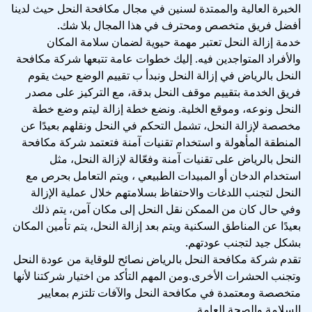
الخبرة العالية والممتدة لسنين في مجال مكافحة النحل حيث لدينا
أفضل فريق متخصص ومحترف في هذا المجال بلا شك.
خدمة إزالة النحل تعتبر مهمة حيوية لضمان سلامة المكان
والأفراد المتواجدين فيه. إليك خطوات عامة تتبعها شركة مكافحة
النحل بالرياض في إزالة النحل ونبدأ ب تقييم الوضع حيث يقوم
فريق الخدمة بتقييم موقف النحل بدقة، مع التركيز على مصدر
النحل ونوعه، وموقع الخلية. ونضع خطة إزالة ليتم وضع خطة
مخصصة لإزالة النحل، تشمل التحكم في النحل ونقلهم بعيدًا عن
المنطقة المأهولة و استخدام تقنيات آمنة فتعتمد شركة مكافحة
النحل بالرياض على تقنيات آمنة وفعّالة لإزالة النحل، مثل
استخدام الدخان أو المبيدات الطبيعي ، ويتم التعامل بحرص مع
النحل لتجنب اللدغات والاحتفاظ بسلامتهم خلال عملية الإزالة
وفي حال كان من الممكن نقل النحل إلى مكان آمن، يتم ذلك
بعيدًا عن المناطق السكنية ويتم بعد إزالة النحل، يتم تأمين المكان
بشكل جيد لتجنب عودتهم.
تقدم شركة مكافحة النحل بالرياض نصائح للوقاية من عودة النحل
وتجنب الحشرات الأخرى.ومن المهم التأكد من اختيار شركتنا لأنها
متخصصة ومعتمدة في مكافحة النحل والآفات تلتزم بمعايير
السلامة والصحة العامة.