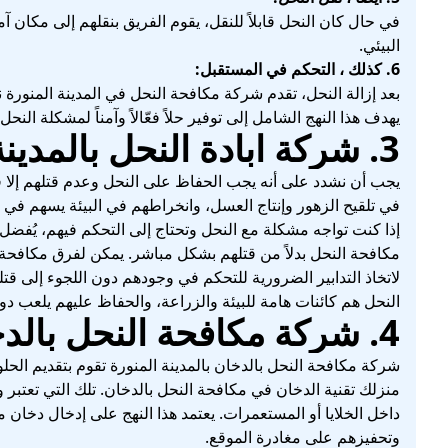
في حال كان النحل قابلاً للنقل، يقوم الفريق بنقلهم إلى مكان 
البيئي.
6. كذلك ، التحكم في المستقبل:
بعد إزالة النحل، تقدم شركة مكافحة النحل في المدينة المنور
يهدف هذا النهج الشامل إلى توفير حلاً فعّالاً وآمناً لمشكلة النحل
3. شركة ابادة النحل بالمدينة المنورة
يجب أن نشدد على أنه يجب الحفاظ على النحل وعدم قتلهم إلا في 
في تلقيح الزهور وإنتاج العسل، وانخراطهم في البيئة يسهم في ا
إذا كنت تواجه مشكلة مع النحل وتحتاج إلى التحكم فيهم، يُفضل
مكافحة النحل بدلاً من قتلهم بشكل مباشر. يمكن لفرق مكافحة ال
لاتخاذ التدابير الضرورية للتحكم في وجودهم دون اللجوء إلى قتل
النحل هم كائنات هامة للبيئة والزراعة، والحفاظ عليهم يلعب دورً
4. شركة مكافحة النحل بالدخان بالمدينة المنورة
شركة مكافحة النحل بالدخان بالمدينة المنورة تقوم بتقديم ال
منزلك تقنية الدخان في مكافحة النحل بالدخان. تلك التي تعتبر 
داخل الخلايا أو المستعمرات. يعتمد هذا النهج على إدخال دخان م
وتحفيزهم على مغادرة الموقع.