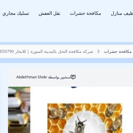
ظيف منازل
مكافحة حشرات
نقل العفش
تسليك مجاري
مكافحة حشرات
شركة مكافحة النحل بالمدينة المنورة | للايجار 01032650790
منشور بواسطة
Abdelrhman Shokr