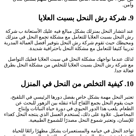
آمن.
كة رش النحل بسبت العلايا
ند انتشار النحل بمنزلك بشكل مبالغ فيه عليك الأستعانة ب شركة
ش النحل بسبت العلايا للتعامل مع مشكلة تجمع النحل في منزلك
محيطك حيث تقوم شركة رش النحل بتوفير أفضل العمالة المدربة
دريبا كثيفا للتعامل مع مشكلة النحل باحترافية شديدة.
ذلك عندما نواجهك مشكلة النحل في سبت العلايا فعليك التواصل
ع شركة رش النحل بسبت العلايا للتخلص من مشكلة النحل بطرق
عالة جدا.
 كيفية التخلص من النحل في المنزل
عتبر النحل مهمة بشكل خاص بفضل دورها الرئيسي في التلقيح،
يث يقوم النحل بجمع اللقاح أثناء تنقله بين الزهور للبحث عن
لطعام. يلعب هذا الدور الحيوي في دورة حياة النباتات وإنتاج
لمحاصيل. علاوة على ذلك، يُستخدم العسل الذي ينتجه النحل كغذاء
لإنسان، وتعتبر شموع النحل مصدرًا للشموع الطبيعية.
واجد النحل في خيامه والمستعمرات يشكل مظهرًا رائعًا للحياة