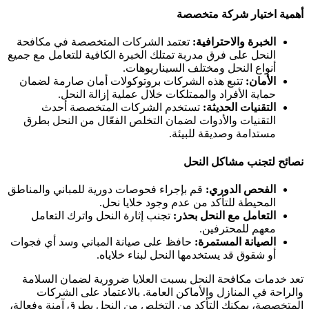
همية اختيار شركة متخصصة
الخبرة والاحترافية:
تعتمد الشركات المتخصصة في مكافحة
النحل على فرق مدربة تمتلك الخبرة الكافية للتعامل مع جميع
أنواع النحل ومختلف السيناريوهات.
الأمان:
تتبع هذه الشركات بروتوكولات أمان صارمة لضمان
حماية الأفراد والممتلكات خلال عملية إزالة النحل.
التقنيات الحديثة:
تستخدم الشركات المتخصصة أحدث
التقنيات والأدوات لضمان التخلص الفعّال من النحل بطرق
مستدامة وصديقة للبيئة.
صائح لتجنب مشاكل النحل
الفحص الدوري:
قم بإجراء فحوصات دورية للمباني والمناطق
المحيطة للتأكد من عدم وجود خلايا نحل.
التعامل مع النحل بحذر:
تجنب إثارة النحل واترك التعامل
معهم للمحترفين.
الصيانة المستمرة:
حافظ على صيانة المباني وسد أي فجوات
أو شقوق قد يستخدمها النحل لبناء خلاياه.
عد خدمات مكافحة النحل بسبت العلايا ضرورية لضمان السلامة
الراحة في المنازل والأماكن العامة. بالاعتماد على الشركات
لمتخصصة، يمكنك التأكد من التخلص من النحل بطرق آمنة وفعالة،