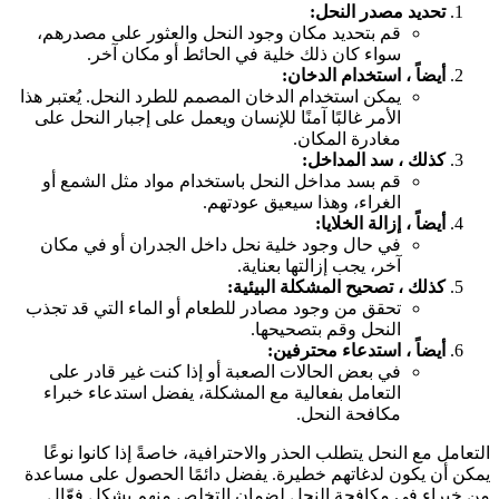
تحديد مصدر النحل:
قم بتحديد مكان وجود النحل والعثور على مصدرهم،
سواء كان ذلك خلية في الحائط أو مكان آخر.
أيضاً ، استخدام الدخان:
يمكن استخدام الدخان المصمم للطرد النحل. يُعتبر هذا
الأمر غالبًا آمنًا للإنسان ويعمل على إجبار النحل على
مغادرة المكان.
كذلك ، سد المداخل:
قم بسد مداخل النحل باستخدام مواد مثل الشمع أو
الغراء، وهذا سيعيق عودتهم.
أيضاً ، إزالة الخلايا:
في حال وجود خلية نحل داخل الجدران أو في مكان
آخر، يجب إزالتها بعناية.
كذلك ، تصحيح المشكلة البيئية:
تحقق من وجود مصادر للطعام أو الماء التي قد تجذب
النحل وقم بتصحيحها.
أيضاً ، استدعاء محترفين:
في بعض الحالات الصعبة أو إذا كنت غير قادر على
التعامل بفعالية مع المشكلة، يفضل استدعاء خبراء
مكافحة النحل.
لتعامل مع النحل يتطلب الحذر والاحترافية، خاصةً إذا كانوا نوعًا
مكن أن يكون لدغاتهم خطيرة. يفضل دائمًا الحصول على مساعدة
ن خبراء في مكافحة النحل لضمان التخلص منهم بشكل فعّال