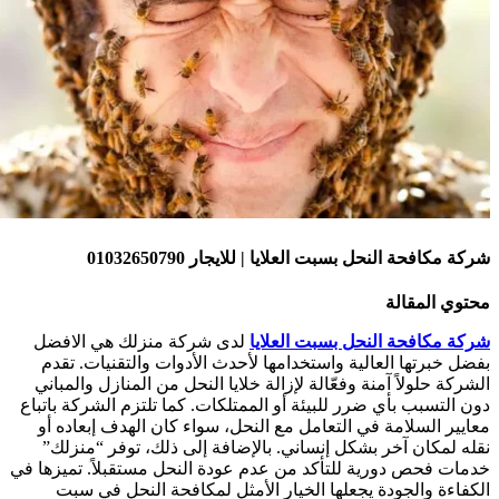
ركة مكافحة النحل بسبت العلايا | للايجار 01032650790
حتوي المقالة
ركة مكافحة النحل بسبت العلايا
لدى شركة منزلك هي الافضل
فضل خبرتها العالية واستخدامها لأحدث الأدوات والتقنيات. تقدم
لشركة حلولاً آمنة وفعّالة لإزالة خلايا النحل من المنازل والمباني
ون التسبب بأي ضرر للبيئة أو الممتلكات. كما تلتزم الشركة باتباع
عايير السلامة في التعامل مع النحل، سواء كان الهدف إبعاده أو
قله لمكان آخر بشكل إنساني. بالإضافة إلى ذلك، توفر “منزلك”
دمات فحص دورية للتأكد من عدم عودة النحل مستقبلاً. تميزها في
لكفاءة والجودة يجعلها الخيار الأمثل لمكافحة النحل في سبت