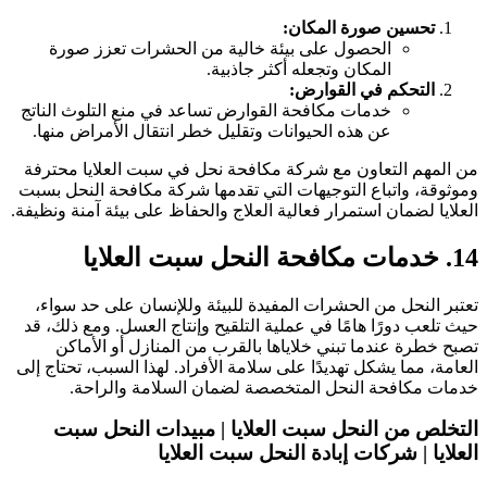
تحسين صورة المكان:
الحصول على بيئة خالية من الحشرات تعزز صورة
المكان وتجعله أكثر جاذبية.
التحكم في القوارض:
خدمات مكافحة القوارض تساعد في منع التلوث الناتج
عن هذه الحيوانات وتقليل خطر انتقال الأمراض منها.
ن المهم التعاون مع شركة مكافحة نحل في سبت العلايا محترفة
موثوقة، واتباع التوجيهات التي تقدمها شركة مكافحة النحل بسبت
لعلايا لضمان استمرار فعالية العلاج والحفاظ على بيئة آمنة ونظيفة.
 خدمات مكافحة النحل سبت العلايا
عتبر النحل من الحشرات المفيدة للبيئة وللإنسان على حد سواء،
يث تلعب دورًا هامًا في عملية التلقيح وإنتاج العسل. ومع ذلك، قد
صبح خطرة عندما تبني خلاياها بالقرب من المنازل أو الأماكن
لعامة، مما يشكل تهديدًا على سلامة الأفراد. لهذا السبب، تحتاج إلى
دمات مكافحة النحل المتخصصة لضمان السلامة والراحة.
لتخلص من النحل سبت العلايا | مبيدات النحل سبت
لعلايا | شركات إبادة النحل سبت العلايا