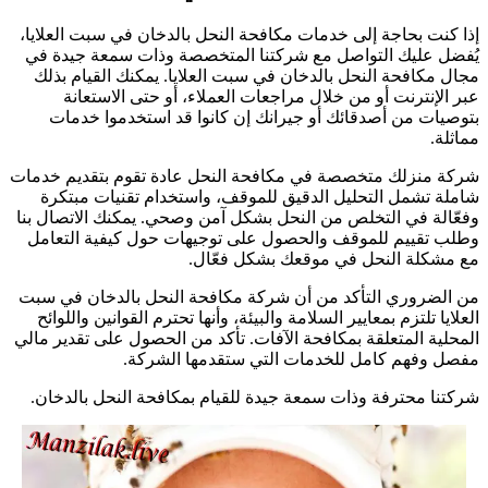
ذا كنت بحاجة إلى خدمات مكافحة النحل بالدخان في سبت العلايا،
ُفضل عليك التواصل مع شركتنا المتخصصة وذات سمعة جيدة في
جال مكافحة النحل بالدخان في سبت العلايا. يمكنك القيام بذلك
بر الإنترنت أو من خلال مراجعات العملاء، أو حتى الاستعانة
توصيات من أصدقائك أو جيرانك إن كانوا قد استخدموا خدمات
ماثلة.
ركة منزلك متخصصة في مكافحة النحل عادة تقوم بتقديم خدمات
املة تشمل التحليل الدقيق للموقف، واستخدام تقنيات مبتكرة
فعّالة في التخلص من النحل بشكل آمن وصحي. يمكنك الاتصال بنا
طلب تقييم للموقف والحصول على توجيهات حول كيفية التعامل
ع مشكلة النحل في موقعك بشكل فعّال.
ن الضروري التأكد من أن شركة مكافحة النحل بالدخان في سبت
لعلايا تلتزم بمعايير السلامة والبيئة، وأنها تحترم القوانين واللوائح
لمحلية المتعلقة بمكافحة الآفات. تأكد من الحصول على تقدير مالي
فصل وفهم كامل للخدمات التي ستقدمها الشركة.
ركتنا محترفة وذات سمعة جيدة للقيام بمكافحة النحل بالدخان.