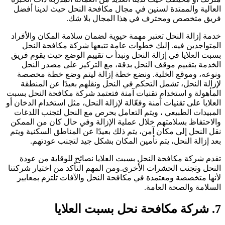
لعالية والممتدة لسنين في مجال مكافحة النحل حيث لدينا أفضل
ريق متخصص ومحترف في هذا المجال بلا شك.
دمة إزالة النحل تعتبر مهمة حيوية لضمان سلامة المكان والأفراد
لمتواجدين فيه. إليك خطوات عامة تتبعها شركة مكافحة النحل
سبت العلايا في إزالة النحل ونبدأ ب تقييم الوضع حيث يقوم فريق
لخدمة بتقييم موقف النحل بدقة، مع التركيز على مصدر النحل
نوعه، وموقع الخلية. ونضع خطة إزالة ليتم وضع خطة مخصصة
إزالة النحل، تشمل التحكم في النحل ونقلهم بعيدًا عن المنطقة
لمأهولة و استخدام تقنيات آمنة فتعتمد شركة مكافحة النحل بسبت
لعلايا على تقنيات آمنة وفعّالة لإزالة النحل، مثل استخدام الدخان أو
لمبيدات الطبيعي ، ويتم التعامل بحرص مع النحل لتجنب اللدغات
الاحتفاظ بسلامتهم خلال عملية الإزالة وفي حال كان من الممكن
قل النحل إلى مكان آمن، يتم ذلك بعيدًا عن المناطق السكنية ويتم
عد إزالة النحل، يتم تأمين المكان بشكل جيد لتجنب عودتهم.
قدم شركة مكافحة النحل بسبت العلايا نصائح للوقاية من عودة
لنحل وتجنب الحشرات الأخرى.ومن المهم التأكد من اختيار شركتنا
أنها متخصصة ومعتمدة في مكافحة النحل والآفات تلتزم بمعايير
لسلامة والصحة العامة.
ة مكافحة نحل بسبت العلايا