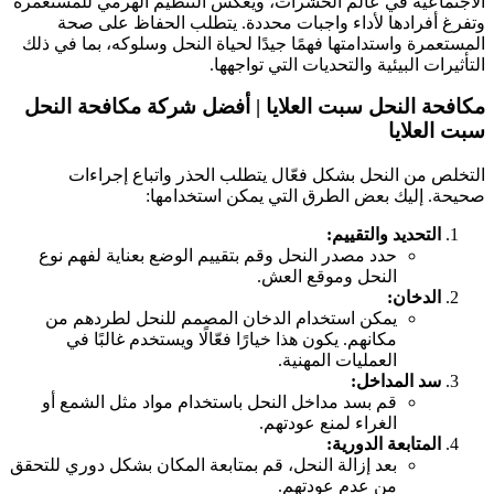
لاجتماعية في عالم الحشرات، ويعكس التنظيم الهرمي للمستعمرة
تفرغ أفرادها لأداء واجبات محددة. يتطلب الحفاظ على صحة
لمستعمرة واستدامتها فهمًا جيدًا لحياة النحل وسلوكه، بما في ذلك
لتأثيرات البيئية والتحديات التي تواجهها.
كافحة النحل سبت العلايا | أفضل شركة مكافحة النحل
بت العلايا
لتخلص من النحل بشكل فعّال يتطلب الحذر واتباع إجراءات
حيحة. إليك بعض الطرق التي يمكن استخدامها:
التحديد والتقييم:
حدد مصدر النحل وقم بتقييم الوضع بعناية لفهم نوع
النحل وموقع العش.
الدخان:
يمكن استخدام الدخان المصمم للنحل لطردهم من
مكانهم. يكون هذا خيارًا فعّالًا ويستخدم غالبًا في
العمليات المهنية.
سد المداخل:
قم بسد مداخل النحل باستخدام مواد مثل الشمع أو
الغراء لمنع عودتهم.
المتابعة الدورية:
بعد إزالة النحل، قم بمتابعة المكان بشكل دوري للتحقق
من عدم عودتهم.