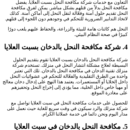
لتعاون مع خدمات شركة مكافحة النحل بسبت العلايا. يفضل
كافحة النحل بدلاً من قتلهم بشكل مباشر. يمكن لفرق مكافحة
لنحل تقديم حلول آمنة وفعّالة لنقل النحل إلى أماكن آمنة. كذلك
اتخاذ التدابير الضرورية للتحكم في وجودهم دون اللجوء إلى قتلهم.
لنحل هم كائنات هامة للبيئة والزراعة، والحفاظ عليهم يلعب دورًا
بيرًا في صحة النظام البيئي.
 مكافحة النحل بالدخان بسبت العلايا
ركة مكافحة النحل بالدخان بسبت العلايا تقوم بتقديم الحلول
لبسيطة لعلاج مشكلة انتشار النحل في منزلك. تستخدم شركة
نزلك تقنية الدخان في مكافحة النحل بالدخان. تلك التي تعتبر
احدة من الطرق التقليدية والفعّالة للتحكم في عشوائيات النحل
اخل الخلايا أو المستعمرات. يعتمد هذا النهج على إدخال دخان معالج
و مهيأ خاص داخل الخلية، مما يؤدي إلى إخراج النحل وتحفيزهم
لى مغادرة الموقع.
لحصول على خدمات مكافحة النحل في سبت العلايا تواصل مع
ركة منزلك والرد سيكون في وقت سريع للغاية حيث نعمل على
دار اليوم ونحن دائما في خدمة عملائنا الكرام.
حة النحل بالدخان في سبت العلايا