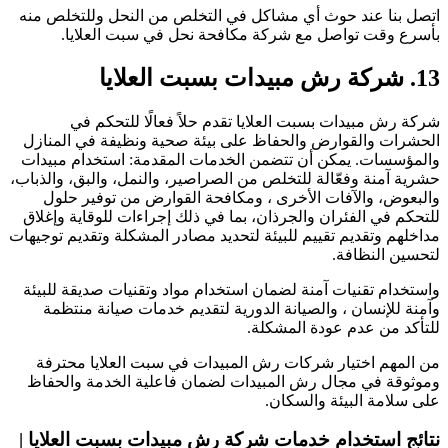
تصل بنا عند حوث أي مشاكل في التخلص من النحل وللتخلص منه
أسرع وقت تواصل مع شركة مكافحة نحل في سبت العلايا.
 شركة رش مبيدات بسبت العلايا
ركة رش مبيدات بسبت العلايا تقدم حلاً فعالًا للتحكم في
لحشرات والقوارض والحفاظ على بيئة صحية ونظيفة في المنازل
المؤسسات. يمكن أن تتضمن الخدمات المقدمة: استخدام مبيدات
شرية آمنة وفعّالة للتخلص من الصراصير، والنمل، والبق، والذباب،
البعوض، والآفات الأخرى ، ومكافحة القوارض من توفير حلول
لتحكم في الفئران والجرذان، بما في ذلك إجراءات للوقاية وإغلاق
داخلهم وتقديم تقييم للبيئة لتحديد مصادر المشكلة وتقديم توجيهات
تحسين النظافة.
استخدام تقنيات آمنة لضمان استخدام مواد وتقنيات صديقة للبيئة
آمنة للإنسان ، والصيانة الدورية لتقديم خدمات صيانة منتظمة
لتأكد من عدم عودة المشكلة.
ن المهم اختيار شركات رش المبيدات في سبت العلايا محترفة
موثوقة في مجال رش المبيدات لضمان فاعلية الخدمة والحفاظ
لى سلامة البيئة والسكان.
تائج استخدام خدمات شركة رش مبيدات بسبت العلايا |