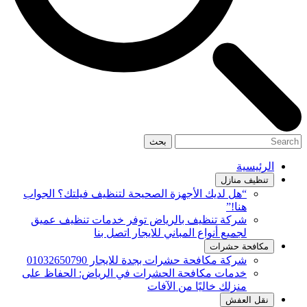
بحث
الرئيسية
تنظيف منازل
“هل لديك الأجهزة الصحيحة لتنظيف فيلتك؟ الجواب
هنا!”
شركة تنظيف بالرياض توفر خدمات تنظيف عميق
لجميع أنواع المباني للايجار اتصل بنا
مكافحة حشرات
شركة مكافحة حشرات بجدة للايجار 01032650790
خدمات مكافحة الحشرات في الرياض: الحفاظ على
منزلك خاليًا من الآفات
نقل العفش