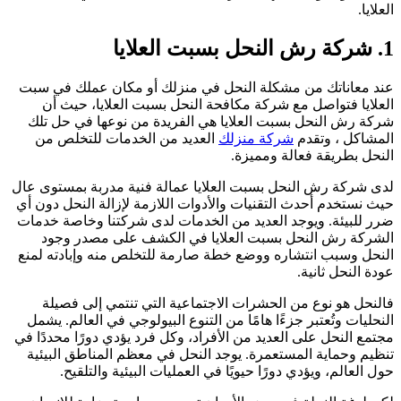
لعلايا.
كة رش النحل بسبت العلايا
ند معاناتك من مشكلة النحل في منزلك أو مكان عملك في سبت
لعلايا فتواصل مع شركة مكافحة النحل بسبت العلايا، حيث أن
ركة رش النحل بسبت العلايا هي الفريدة من نوعها في حل تلك
لمشاكل ، وتقدم
شركة منزلك
العديد من الخدمات للتخلص من
لنحل بطريقة فعالة ومميزة.
دى شركة رش النحل بسبت العلايا عمالة فنية مدربة بمستوى عال
يث نستخدم أحدث التقنيات والأدوات اللازمة لإزالة النحل دون أي
رر للبيئة. ويوجد العديد من الخدمات لدى شركتنا وخاصة خدمات
لشركة رش النحل بسبت العلايا في الكشف على مصدر وجود
لنحل وسبب انتشاره ووضع خطة صارمة للتخلص منه وإبادته لمنع
ودة النحل ثانية.
النحل هو نوع من الحشرات الاجتماعية التي تنتمي إلى فصيلة
لنحليات وتُعتبر جزءًا هامًا من التنوع البيولوجي في العالم. يشمل
جتمع النحل على العديد من الأفراد، وكل فرد يؤدي دورًا محددًا في
نظيم وحماية المستعمرة. يوجد النحل في معظم المناطق البيئية
ول العالم، ويؤدي دورًا حيويًا في العمليات البيئية والتلقيح.