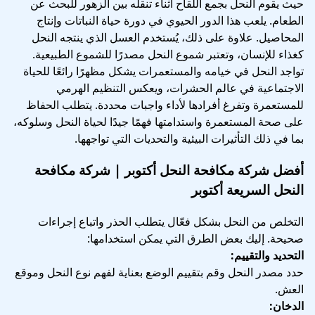
حيث يقوم النحل بجمع اللقاح أثناء تنقله بين الزهور للبحث عن
الطعام. يلعب هذا الدور الحيوي في دورة حياة النباتات وإنتاج
المحاصيل. علاوة على ذلك، يُستخدم العسل الذي ينتجه النحل
كغذاء للإنسان، وتعتبر شموع النحل مصدرًا للشموع الطبيعية.
تواجد النحل في خيامه والمستعمرات يشكل مظهرًا رائعًا للحياة
الاجتماعية في عالم الحشرات، ويعكس التنظيم الهرمي
للمستعمرة وتفرغ أفرادها لأداء واجبات محددة. يتطلب الحفاظ
على صحة المستعمرة واستدامتها فهمًا جيدًا لحياة النحل وسلوكه،
بما في ذلك التأثيرات البيئية والتحديات التي تواجهها.
أفضل شركة مكافحة النحل أكتوبر | شركة مكافحة
النحل السريعة أكتوبر
التخلص من النحل بشكل فعّال يتطلب الحذر واتباع إجراءات
صحيحة. إليك بعض الطرق التي يمكن استخدامها:
التحديد والتقييم:
حدد مصدر النحل وقم بتقييم الوضع بعناية لفهم نوع النحل وموقع
العش.
الدخان: