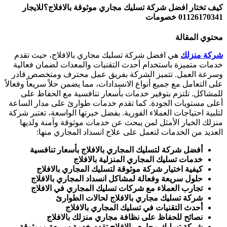
كيف تختار افضل شركة تسليك مجاري موثوقة بالافلاج؟للايجار
01126170341 خصومات
محتوي المقالة
شركة منزلك
هي افضل شركة تسليك مجاري بالافلاج، حيث تقدم
خدمات متميزة باستخدام أحدث التقنيات والمعدات لضمان فعالية
وسرعة العمل. تتميز الشركة بفريق عمل محترف ومتخصص قادر
على التعامل مع جميع أنواع الانسدادات، مما يضمن حلاً سريعاً وفعالاً
للمشاكل. تلتزم بتوفير خدمات بأسعار تنافسية مع الحفاظ على
أعلى مستويات الجودة. كما تقدم خدمات طوارئ على مدار الساعة
لتلبية احتياجات العملاء الفورية. بفضل خبرتها الواسعة، تعتبر شركة
منزلك الخيار الأمثل لمن يبحث عن خدمات موثوقة وآمنة ولديها
العديد من الخدمات لتعمل على علاج انسداد المجاري منها:
أفضل شركة لتسليك المجاري بالافلاج بأسعار تنافسية
خدمات تسليك المجاري المنزلية بالافلاج
كيفية اختيار شركة موثوقة لتسليك المجاري بالافلاج
حلول سريعة وفعالة لمشاكل انسداد المجاري بالافلاج
تجارب العملاء مع شركات تسليك المجاري في الافلاج
شركة تسليك مجاري بالافلاج لحالات الطوارئ
أحدث التقنيات في تسليك المجاري بالافلاج
نصائح للحفاظ على نظافة مجاري منزلك بالافلاج
شركة تسليك مجاري بالافلاج تقدم خدمة سريعة وموثوقة