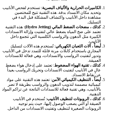
الكاميرات الحرارية والألياف البصرية
: تستخدم لفحص الأنابيب
وتحديد مكان الانسداد بدقة. هذه التقنية تتيح للمختصين
مشاهدة داخل الأنابيب واكتشاف المشكلة قبل البدء في
التسليك.
كذلك ، مضخات الضغط المائي (Hydro Jetting)
: هذه التقنية
تعتمد على ضخ المياه بضغط عالي لتفتيت وإزالة الانسدادات
الكبيرة مثل الدهون والرواسب الكلسية التي تتجمع داخل
الأنابيب.
أيضاً ، آلات الثعبان الكهربائي
: تُستخدم هذه الآلات لتسليك
المجاري باستخدام كابلات مرنة قابلة للتمدد تدخل في الأنابيب
وتدور لتفتيت الرواسب والانسدادات، وهي فعالة للانسدادات
العميقة.
كذلك ، تقنية الهواء المضغوط
: تعتمد على إدخال هواء بضغط
عالٍ في الأنابيب لتفتيت الانسدادات وتحريك الرواسب بعيداً
عن نقاط الانسداد.
أيضاً ، التنظيف الكيميائي الآمن
: تعتمد هذه التقنية على مواد
كيميائية مصممة لتذويب الدهون والرواسب بطريقة لا تضر
بالأنابيب، وهي تقنية فعالة للانسدادات الناتجة عن تراكم المواد
الدهنية.
كذلك ، الروبوتات لتنظيف الأنابيب
: تُستخدم في الأنابيب
الضيقة أو التي يصعب الوصول إليها، حيث يتم توجيه
الروبوتات الصغيرة لتنظيف وتفتيت الانسدادات من الداخل.