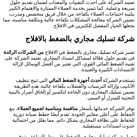
تعتمد الشركة على أحدث التقنيات والمعدات لضمان تقديم حلول
سريعة وعملية. كما تتميز بخدمة العملاء الممتازة والاهتمام الكبير
بتلبية احتياجات العملاء بكفاءة. من خلال فريق متخصص ومدرب،
تضمن الشركة معالجة المشكلات بكفاءة عالية وبتكلفة مناسبة، مما
يجعلها الخيار المفضل للكثيرين في الافلاج.
شركة تسليك مجاري بالضغط بالافلاج
تعتبر شركة تسليك مجاري بالضغط في الافلاج
من الشركات الرائدة
في تقديم حلول فعّالة لمشاكل انسداد المجاري. تعتمد الشركة على
تقنية الضغط المائي القوي، التي تعتبر من أفضل الوسائل لإزالة
الانسدادات الكبيرة والعنيدة.
تستخدم الشركة
أحدث أجهزة الضغط المائي
التي تتيح تنظيف
الأنابيب وإزالة الترسبات والفضلات بكفاءة عالية. هذه الطريقة
تضمن تسليك المجاري دون الحاجة لتكسير أو إلحاق أضرار بالبنية
التحتية للمنزل أو المبنى.
توفر الشركة خدماتها بأسعار
منافسة ومناسبة لجميع العملاء
، مع
الحفاظ على أعلى معايير الجودة. تقدم أيضًا خطط صيانة دورية
للحفاظ على نظافة المجاري بشكل دائم، مما يقلل من احتمالية
حدوث انسدادات مستقبلية.
تعمل شركة تسليك مجاري بالضغط على مدار الساعة، وتوفر