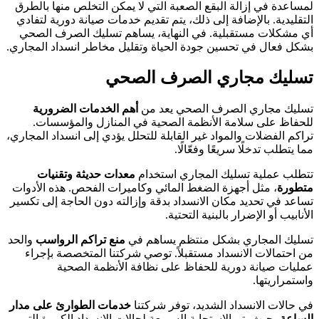
لمساعدة في إزالة البقع الصعبة التي لا يمكن التخلص منها بالطرق
التقليدية. بالإضافة إلى ذلك، يتم تقديم خدمات صيانة دورية لتفادي
أي مشكلات مستقبلية. في النهاية، يساهم تسليك الصرف الصحي
بشكل فعال في تحسين جودة الحياة وتقليل مخاطر انسداد المجاري.
تسليك مجاري الصرف الصحي
تسليك مجاري الصرف الصحي يعد من
أهم الخدمات الضرورية
للحفاظ على سلامة الأنظمة الصحية في المنازل والمؤسسات.
تراكم الفضلات والمواد غير القابلة للتحلل يؤدي إلى انسداد المجاري،
مما يتطلب تدخلًا سريعًا وفعّالًا.
تتطلب عملية تسليك المجاري استخدام
معدات حديثة وتقنيات
متطورة
، مثل أجهزة الضغط المائي وكاميرات الفحص. هذه الأدوات
تساعد في تحديد مكان الانسداد بدقة وإزالته دون الحاجة إلى تكسير
الأنابيب أو الإضرار بالبنية التحتية.
تسليك المجاري بشكل منتظم يساهم في
منع تراكم الرواسب
والحد
من احتمالات الانسداد مستقبلاً. توصي شركتنا المتخصصة بإجراء
عمليات صيانة دورية للحفاظ على نظافة الأنظمة الصحية
واستمراريتها.
في حالات الانسداد الشديد، توفر شركتنا
خدمات الطوارئ على مدار
الساعة
، حيث يتم الاستجابة السريعة لحالات الانسداد الكبيرة التي