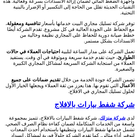
وأجهزة الضغط المائي لضمان إزالة الانسدادات بسرعة وفعالية. هذه
التقنيات الحديثة تقلل من الحاجة إلى التكسير أو الإضرار بالبنية
التحتية.
توفر شركة تسليك مجاري البيت خدماتها بأسعار
تنافسية ومعقولة
،
مع الحفاظ على الجودة العالية في كل مشروع. تقدم الشركة أيضًا
خطط صيانة دورية للحفاظ على المجاري نظيفة وخالية من
الانسدادات بشكل مستمر.
تعمل الشركة على مدار الساعة لتلبية
احتياجات العملاء في حالات
الطوارئ
، حيث تقدم خدمة سريعة وموثوقة في أي وقت. يستفيد
العملاء من استجابة الشركة السريعة لمشاكل المجاري الكبيرة
والصغيرة.
تضمن الشركة جودة الخدمة من خلال
تقديم ضمانات على جميع
الأعمال
التي تقوم بها. هذا يعزز من ثقة العملاء ويجعلها الخيار الأول
لحلول تسليك المجاري في الافلاج.
شركة شفط بيارات بالافلاج
لدى
شركة منزلك
، شركة شفط البيارات بالافلاج، تتميز بمجموعة
واسعة من الخدمات المتكاملة لضمان كفاءة نظام الصرف الصحي.
تشمل خدماتها شفط البيارات وتنظيفها باستخدام أحدث المعدات
لتوفير أداء مثالي. كما تقدم الشركة حلولاً فورية لمشاكل انسداد