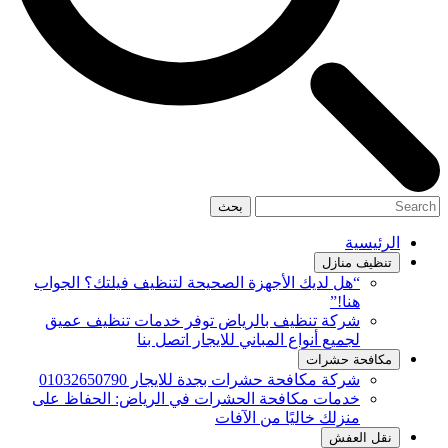
بحث
الرئيسية
تنظيف منازل
“هل لديك الأجهزة الصحيحة لتنظيف فيلتك؟ الجواب
هنا!”
شركة تنظيف بالرياض توفر خدمات تنظيف عميق
لجميع أنواع المباني للايجار اتصل بنا
مكافحة حشرات
شركة مكافحة حشرات بجدة للايجار 01032650790
خدمات مكافحة الحشرات في الرياض: الحفاظ على
منزلك خاليًا من الآفات
نقل العفش