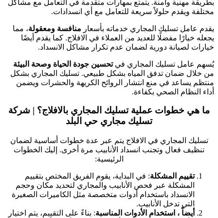
بطريقة مهنية وآمنة. يتمتع بمهارات متقدمة في التعامل مع مشاكل
مختلفة ويقدم حلولاً سريعة للتعامل مع أي انسدادات.
يقدم عامل تسليك المجاري خدماته بأسعار
منافسة ومعقولة
، مما
يجعله خيارًا مفضلًا للعديد من العملاء في الافلاج. كما يقدم أيضًا
خيارات لصيانة دورية لضمان عدم تكرار مشاكل الانسداد.
يُسهم عامل تسليك المجاري في
تحسين جودة الحياة وصحة البيئة
من خلال ضمان تدفق المياه بشكل طبيعي. تسليك المجاري بشكل
منتظم يساعد في منع انتشار الروائح الكريهة والحشرات ويضمن
أداء النظام الصحي بكفاءة.
ما هي خطوات عملية تسليك المجاري بالافلاج؟ | شركة
تسليك مجاري حي البلد
تسليك المجاري في الافلاج يتم عبر عدة خطوات أساسية لضمان
تنظيف فعال وتجنب انسداد الأنابيب مرة أخرى. إليك الخطوات
الرئيسية:
تقييم المشكلة
: في البداية، يقوم الفريق المختص بتقييم
المشكلة عبر فحص الأنابيب والمجاري لتحديد مكان وحجم
الانسداد باستخدام أدوات متخصصة مثل الكاميرات الصغيرة
التي تدخل الأنابيب.
أيضاً ، استخدام الأدوات المناسبة
: بناءً على التقييم، يتم اختيار