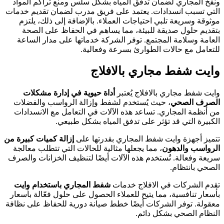
ونفخ المجاري لضمان تدفق المياه بشكل سلس ومنع تراكم المواد
التي تسبب انسدادات. يعتمد على فريق مدرب لضمان تقديم خدمات
موثوقة وسريعة تلبي احتياجات العملاء. بالإضافة إلى ذلك، يلتزم
بتقديم حلول صديقة للبيئة، مما يساهم في الحفاظ على الصحة
العامة وسلامة المجتمع. توفر الشركة خدماتها على مدار الساعة
للتعامل مع حالات الطوارئ بسرعة وفعالية.
وايت شفط مجاري بالافلاج
وايت شفط مجاري بالافلاج يُعتبر
أداة حيوية في إدارة مشكلات
الصرف الصحي
، حيث يُستخدم لشفط وإزالة الرواسب والفضلات
من أنظمة المجاري. تساعد هذه الآلات في التعامل مع الانسدادات
الكبيرة التي قد تؤثر على تدفق المياه بشكل طبيعي.
تتميز أجهزة وايت شفط المجاري بقدرتها على
إزالة كميات كبيرة من
الرواسب والدهون
، مما يجعلها مثالية للحالات التي تتطلب معالجة
سريعة وفعالة. تُستخدم هذه الآلات أيضًا لتنظيف الخزانات والصرف
الصحي بانتظام.
تقدم الشركات في الافلاج خدمات
شفط المجاري باستخدام وايت
بأسعار تنافسية، مما يتيح للعملاء الحصول على حلول فعّالة بأسعار
معقولة. توفر الشركات أيضًا خطط صيانة دورية للحفاظ على نظافة
النظام الصحي بشكل دائم.