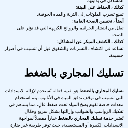
المشاكل في بدايتها.
كذلك ، الحفاظ على البيئة
:
تمنع تسرب الملوثات إلى التربة والمياه الجوفية.
أيضاً ، تحسين الصحة العامة
:
تقلل من انتشار الجراثيم والروائح الكريهة التي قد تؤثر على
الصحة.
كذلك ، الكشف المبكر عن المشاكل
:
تساعد في اكتشاف التسربات والشقوق قبل أن تتسبب في أضرار
جسيمة.
تسليك المجاري بالضغط
تسليك المجاري بالضغط
هو تقنية فعالة تُستخدم لإزالة الانسدادات
التي تتسبب في توقف تدفق المياه في الأنابيب. يتم استخدام
معدات خاصة تقوم بضخ المياه تحت ضغط عالٍ، مما يساهم في
تفكيك الرواسب والشوائب وإزالتها بشكل سريع وفعّال.
تُعتبر
خدمة تسليك المجاري بالضغط
خياراً مفضلاً لمواجهة
الانسدادات الكبيرة أو المستعصية، حيث توفر طريقة غير ضارة