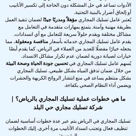
الأدوات تساعد في حل المشكلة دون الحاجة إلى تكسير الأنابيب
أو إلحاق أضرار بالبنية التحتية.
يُعتبر عامل تسليك المجاري
مؤهلاً ومدربًا جيدًا
لضمان تنفيذ العمل
بطريقة مهنية وآمنة. يتمتع بمهارات متقدمة في التعامل مع
مشاكل مختلفة ويقدم حلولاً سريعة للتعامل مع أي انسدادات.
يقدم عامل تسليك المجاري خدماته بأسعار
منافسة ومعقولة
، مما
يجعله خيارًا مفضلًا للعديد من العملاء في الرياض. كما يقدم أيضًا
خيارات لصيانة دورية لضمان عدم تكرار مشاكل الانسداد.
يُسهم عامل تسليك المجاري في
تحسين جودة الحياة وصحة البيئة
من خلال ضمان تدفق المياه بشكل طبيعي. تسليك المجاري
بشكل منتظم يساعد في منع انتشار الروائح الكريهة والحشرات
ويضمن أداء النظام الصحي بكفاءة.
ما هي خطوات عملية تسليك المجاري بالرياض؟ |
شركة تسليك مجاري حي البلد
تسليك المجاري في الرياض يتم عبر عدة خطوات أساسية لضمان
تنظيف فعال وتجنب انسداد الأنابيب مرة أخرى. إليك الخطوات
الرئيسية: