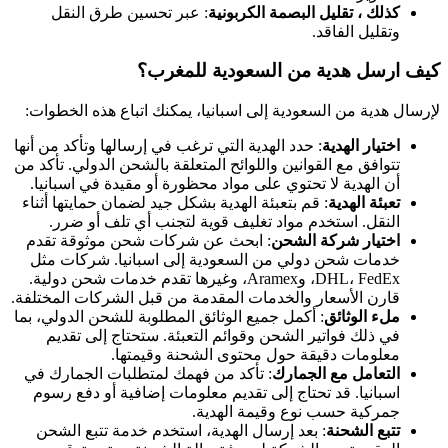
كذلك ، تقليل البصمة الكربونية
: عبر تحسين طرق النقل
وتقليل الفاقد.
كيف ارسل هدية من السعودية للمغرب؟
لإرسال هدية من السعودية إلى اسبانيا، يمكنك اتباع هذه الخطوات:
اختيار الهدية
: حدد الهدية التي ترغب في إرسالها وتأكد من أنها
تتوافق مع القوانين واللوائح المتعلقة بالشحن الدولي. تأكد من
أن الهدية لا تحتوي على مواد محظورة أو مقيدة في اسبانيا.
تعبئة الهدية
: قم بتعبئة الهدية بشكل جيد لضمان حمايتها أثناء
النقل. استخدم مواد تغليف قوية لتجنب أي تلف أو ضرر.
اختيار شركة الشحن
: ابحث عن شركات شحن موثوقة تقدم
خدمات شحن دولي من السعودية إلى اسبانيا. شركات مثل
DHL، FedEx، وAramex، وغيرها تقدم خدمات شحن دولية.
قارن الأسعار والخدمات المقدمة من قبل الشركات المختلفة.
ملء الوثائق
: أكمل جميع الوثائق المطلوبة للشحن الدولي، بما
في ذلك فواتير الشحن وقوائم التعبئة. ستحتاج إلى تقديم
معلومات دقيقة حول محتوى الشحنة وقيمتها.
التعامل مع الجمارك
: تأكد من فهمك لمتطلبات الجمارك في
اسبانيا. قد تحتاج إلى تقديم معلومات إضافية أو دفع رسوم
جمركية حسب نوع وقيمة الهدية.
تتبع الشحنة
: بعد إرسال الهدية، استخدم خدمة تتبع الشحن