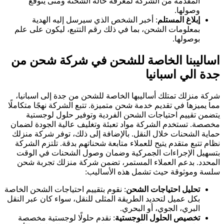
المقدمة من الشركة لمعرفة حالة الشحنة ومتى يتوقع
وصولها.
إبلاغ المستلم
: أخبر الشخص الذي سيرسل إليه الهدية
بمعلومات الشحن، بما في ذلك رقم التتبع، ليكون على علم
بوصولها.
اساليبنا الخاصة للشحن في شركة شحن من
جدة الي اسبانيا
شركة منزلك تمتلك أساليبها الخاصة للشحن من جدة إلى اسبانيا،
مما يميزها في تقديم خدمة شحن متميزة. تتبع الشركة نهجًا متكاملًا
يتضمن تقييم احتياجات الشحن الفردية وتوفير حلول لوجستية
مخصصة. تستخدم الشركة مواد تعبئة وتغليف عالية الجودة لضمان
حماية الشحنات خلال النقل. بالإضافة إلى ذلك، توفر شركة منزلك
نظام تتبع متقدم يتيح للعملاء متابعة شحناتهم بدقة. تلتزم الشركة
بتسهيل الإجراءات الجمركية وضمان وصول الشحنات في الوقت
المحدد. بدعم العملاء المستمر، تضمن شركة منزلك تجربة شحن
سلسة وموثوقة حيث تشمل هذه الأساليب:
تحليل احتياجات الشحن
: نقوم بتقييم احتياجات الشحن الخاصة
بكل عميل لتحديد الطريقة المثلى للنقل، سواء كان عبر النقل
البري، الجوي، أو البحري.
تخصيص الحلول اللوجستية
: نقدم حلولًا لوجستية مخصصة