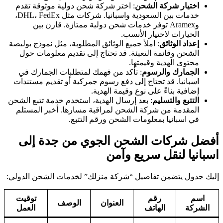
اختيار شركة الشحن
: اختر شركة شحن دولية موثوقة تقدم
خدمات بين السعودية واسبانيا. شركات مثل DHL، FedEx،
وAramex توفر خدمات شحن دولية ممتازة. قارن بين
الخيارات لاختيار الأنسب.
إعداد الوثائق
: املأ جميع الوثائق المطلوبة، مثل نموذج بوليصة
الشحن وقائمة التعبئة. قد تحتاج إلى تقديم معلومات حول
محتوى الهدية وقيمتها.
الجمارك والرسوم
: تأكد من فهمك لمتطلبات الجمارك في
اسبانيا. قد تحتاج إلى دفع رسوم جمركية أو تقديم مستندات
إضافية بناءً على نوع وقيمة الهدية.
التتبع والتسليم
: بعد إرسال الهدية، استخدم خدمة تتبع الشحن
المقدمة من شركة الشحن لمراقبة مسارها. أخبر المستلم
في اسبانيا بمعلومات الشحن ورقم التتبع.
أفضل شركات الشحن الجوي من جدة إلى
اسبانيا لنقل سريع وآمن
إليك جدول يتضمن تفاصيل “شركة منزلك” لخدمات الشحن الدولي:
اسم
رقم
توقيت
العنوان
الوصف
الشركة
الهاتف
العمل