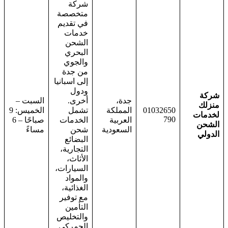
شركة
متخصصة
في تقديم
خدمات
الشحن
البحري
والجوي
من جدة
إلى اسبانيا
ودول
شركة
جدة،
أخرى.
السبت –
منزلك
01032650
المملكة
تشمل
الخميس: 9
لخدمات
790
العربية
الخدمات
صباحًا – 6
الشحن
السعودية
شحن
مساءً
الدولي
البضائع
التجارية،
الأثاث،
السيارات،
والمواد
الغذائية،
مع توفير
التأمين
والتخليص
الجمركي.