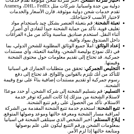
اختيار شركة الشحن
: اختر شركة شحن موثوقة تقدم خدمات
دولية بين جدة واسبانيا. شركات مثل DHL، FedEx، وAramex
تقدم خدمات شحن دولية موثوقة. قارن الأسعار والخدمات
لاختيار الأنسب لاحتياجاتك.
تعبئة الشحنة
: قم بتعبئة العنصر بشكل جيد باستخدام مواد
تغليف قوية. تأكد من حماية الشحنة جيداً لتفادي أي أضرار
أثناء النقل. استخدم صناديق مناسبة وتأكد من ملء الفراغات
داخل الصندوق بمواد واقية.
إعداد الوثائق
: املأ جميع الوثائق المطلوبة للشحن الدولي، بما
في ذلك نموذج بوليصة الشحن، وقائمة التعبئة، وأي مستندات
جمركية. قد تحتاج إلى تقديم معلومات حول محتوى الشحنة
وقيمتها.
التخليص الجمركي
: تحقق من متطلبات الجمارك في اسبانيا
للتأكد من أنك تلتزم بالقوانين واللوائح. قد تحتاج إلى دفع
رسوم جمركية أو تقديم مستندات إضافية بناءً على نوع وقيمة
الشحنة.
التسليم
: قم بتسليم الشحنة إلى شركة الشحن، أو حدد موعدًا
لاستلام الشحنة من منزلك إذا كانت الشركة توفر خدمة
الاستلام. تأكد من الحصول على رقم تتبع الشحنة.
تتبع الشحنة
: استخدم خدمة تتبع الشحنة المقدمة من الشركة
لمراقبة مسار الشحنة ومعرفة حالتها وموعد وصولها المتوقع.
إبلاغ المستلم
: أخبر الشخص الذي سيتلقى الشحنة في اسبانيا
بمعلومات الشحن ورقم التتبع ليكون على علم بوصولها
ومتابعة حالتها إذا لزم الأمر.