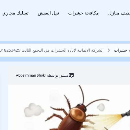
ظيف منازل
مكافحة حشرات
نقل العفش
تسليك مجاري
ة حشرات
الشركة الالمانية لابادة الحشرات في التجمع الثالث 01018253425 خصم 62%
منشور بواسطة
Abdelrhman Shokr