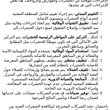
لإجراءات للوقاية من الحشرات والقوارض والزواحف. هنا بعض
لإجراءات التي قد تتخذها:
التقييم المبدئي
: يتم إجراء تقييم شامل للمنطقة المعنية
لتحديد أنواع الحشرات ومستوى الإصابة.
ايضا ،
تطبيق التقنيات الوقائية
: يتم اتخاذ إجراءات وقائية مثل
سد الفجوات وإصلاح الشقوق لمنع دخول الحشرات إلى
المبنى.
كذلك ،
التركيز على المواطن الرئيسية للحشرات
: يتم التركيز
على الأماكن التي قد تكون موطنًا للحشرات مثل المطابخ
والحدائق ومناطق التخزين.
ايضا ،
استخدام المواد الوقائية
: تستخدم المواد الكيميائية الآمنة
والفعالة لرش المناطق المعرضة للاصابة بالحشرات.
كذلك ،
تنظيف منتظم
: يتم تنظيف وتطهير المناطق المعرضة
للاصابة بالحشرات بانتظام للحد من انتشارها.
ايضا ،
تثقيف العملاء
: يتم تقديم نصائح وإرشادات للعملاء حول
كيفية الوقاية من الحشرات والقوارض والزواحف في المنزل.
كذلك ،
المتابعة والصيانة الدورية
: تتم المتابعة المستمرة
للمنطقة المعنية لضمان عدم عودة الحشرات بعد المعالجة،
وإجراء الصيانة الدورية عند الحاجة.
ايضا ،
توفير ضمانات
: قد تقدم الشركات ضمانات على خدماتها
لضمان رضا العملاء وتأمين النتائج المرجوة.
اختصار، تتخذ الشركات المحترفة لمكافحة الحشرات العديد من