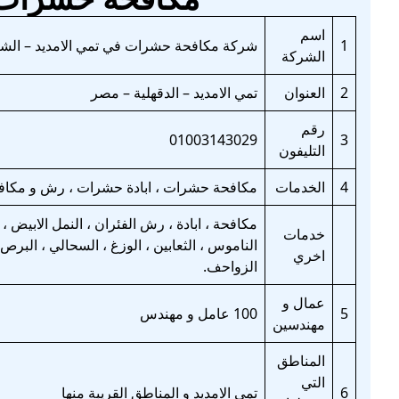
اسم
1
شركة مكافحة حشرات في تمي الامديد – الشرك
الشركة
2
العنوان
تمي الامديد – الدقهلية – مصر
رقم
01003143029
3
التليفون
4
الخدمات
مكافحة حشرات ، ابادة حشرات ، رش و مكافحة
مكافحة ، ابادة ، رش الفئران ، النمل الابيض ، 
خدمات
الناموس ، الثعابين ، الوزغ ، السحالي ، البرص
اخري
الزواحف.
عمال و
5
100 عامل و مهندس
مهندسين
المناطق
التي
6
تمي الامديد و المناطق القريبة منها