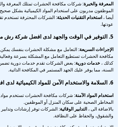
المعرفة والخبرة
: شركات مكافحة الحشرات تمتلك المعرفة والخ
الموظفون مدربون على استخدام المواد الكيميائية بشكل صحيح و
أيضا ،
استخدام التقنيات الحديثة
: الشركات المحترفة تستخدم تق
عودتها.
5.
التوفير في الوقت والجهد
لدى افضل شركة رش مبيد
الإجراءات السريعة
: التعامل مع مشكلة الحشرات بنفسك يمكن أن
مكافحة الحشرات تستطيع التعامل مع المشكلة بسرعة وفعالية
كذلك ،
خدمات دورية
: بعض الشركات تقدم خدمات دورية تضمن ا
السنة، مما يوفر عليك الجهد المستمر في المكافحة الذاتية.
6.
السلامة والاستخدام الآمن للمواد الكيميائية
لدى افض
استخدام المواد الآمنة
: شركات مكافحة الحشرات تستخدم مواد كي
المخاطر الصحية على سكان المنزل أو الموظفين.
بالاضافة الى ،
التدابير الوقائية
: الشركات توفر إرشادات وتدابير
والشقوق، والحفاظ على النظافة.
الاستعانة بخدمات شركة مكافحة حشرات في تمي الامديد ليست