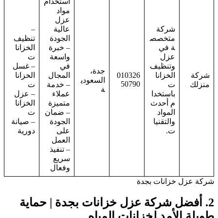
استخدام
مواد
عزل
شركة
عالية
–
متخصص
الجودة
تنظيف
ة في
– خبرة
الخزانا
عزل
واسعة
ت
وتنظيف
في
– غسل
جدة،
شركة
الخزانا
010326
المجال
الخزانا
السعودي
50790
منزلك
ت
– خدمة
ت
ة
باستخدا
عملاء
– عزل
م أحدث
متميزة
الخزانا
المواد
– ضمان
ت
والتقنيا
الجودة
– صيانة
ت.
على
دورية
العمل
– تنفيذ
سريع
وفعال
شركة عزل خزانات بجدة
2.
أفضل شركة عزل خزانات بجدة | حماية
طويلة الأمد لخزانات المياه