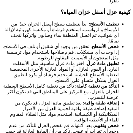
تطرأ.
كيفية عزل أسفل خزان المياه؟
تنظيف الأسطح
: ابدأ بتنظيف سطح أسفل الخزان جيدًا من
الأوساخ والرواسب. استخدم فرشاة أو مكنسة كهربائية لإزالة
أي شوائب، ثم اغسل المنطقة بماء وصابون واتركها لتجف
تمامًا.
فحص الأسطح
: تحقق من وجود أي شقوق أو تلف في الأسطح.
إذا وجدت أي مشكلات، قم بإصلاحها باستخدام مواد ترميمية
مثل المعجون أو الأسمنت المقاوم للرطوبة.
تطبيق مادة عزل
: اختر مادة عزل مناسبة، مثل الأسفلت
البارد، أو الفوم العازل، أو المواد العازلة الأخرى المخصصة
لتغطية الأسطح الخشنة. استخدم فرشاة أو بكرة لتطبيق
العزل بشكل متساوٍ على الأسطح.
التأكد من تغطية كاملة
: تأكد من تغطية كامل الأسطح السفلية
للخزان بالعزل، مع التركيز على المناطق التي قد تكون أكثر
عرضة للتسرب.
إضافة طبقة واقية
: بعد تطبيق مادة العزل، قد يكون من
المفيد إضافة طبقة واقية لحماية العزل من الأضرار
الميكانيكية أو الكيميائية. استخدم مواد مثل الطلاء المقاوم
للماء أو الأغطية الواقية.
فحص وتقييم
: بعد الانتهاء، قم بفحص العزل للتأكد من عدم
وجود أي ثغرات أو عيوب. تأكد من أن المادة العازلة قد جفت