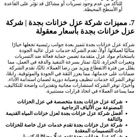
للتأكد من عدم وجود تسربات أو مشاكل قد تؤثر على القاعدة
أو الأسطح المحيطة.
7. مميزات شركة عزل خزانات بجدة |
شركة
عزل خزانات بجدة بأسعار معقولة
شركة عزل خزانات بجدة تتميز بعدة جوانب رئيسية تجعلها خيارًا
مثاليًا لعملائها. أولاً، تقدم الشركة خدمات عزل عالية الجودة
باستخدام مواد عزل متقدمة تضمن حماية فعالة ضد التسربات
وتغيرات الحرارة. ثانيًا، تمتاز بسرعة التنفيذ والدقة في العمل، مما
يقلل من فترة الانقطاع ويزيد من رضا العملاء. ثالثًا، تقدم الشركة
ضمانات على خدماتها، مما يعزز الثقة في الجودة والموثوقية. رابعًا،
توفر الشركة خدمات تنظيف وصيانة دورية لضمان استدامة الأداء.
وأخيرًا، توفر الشركة استشارات مجانية وتقديرات واضحة للتكاليف،
مما يساعد العملاء في اتخاذ قرارات مستنيرة.
شركة عزل خزانات بجدة متخصصة في عزل الخزانات
المصنوعة من الألياف الزجاجية
أفضل شركة عزل خزانات بجدة لعزل خزانات المياه القديمة
والتالفة
شركة عزل خزانات بجدة تقدم خدمات عزل خاصة للخزانات
ذات التصميمات المعقدة
شركة عزل خزانات بجدة تقدم عزلًا مضادًا للبكتيريا