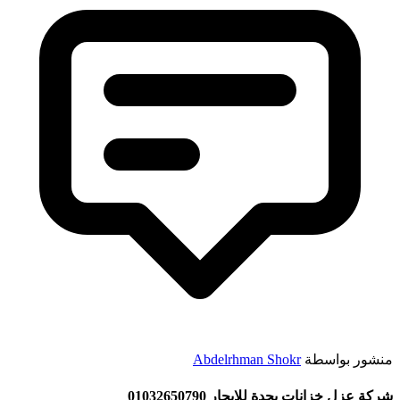
منشور بواسطة
Abdelrhman Shokr
شركة عزل خزانات بجدة للايجار 01032650790