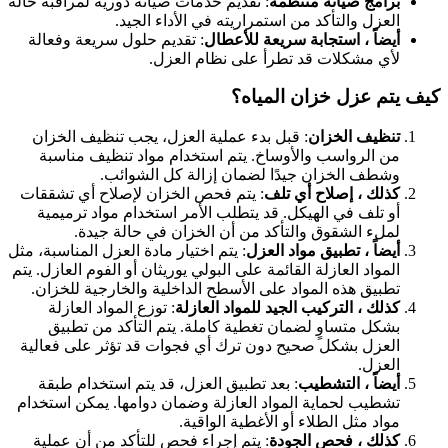
برامج صيانة منتظمة
: تقديم خدمات صيانة دورية لمراقبة حالة
العزل والتأكد من استمراريته في الأداء الجيد.
أيضاً ، استجابة سريعة للأعطال
: تقديم حلول سريعة وفعالة
لأي مشكلات قد تطرأ على نظام العزل.
كيف يتم عزل خزان المياه؟
تنظيف الخزان
: قبل بدء عملية العزل، يجب تنظيف الخزان
من الرواسب والأوساخ. يتم استخدام مواد تنظيف مناسبة
وشطف الخزان جيدًا لضمان إزالة كل الشوائب.
كذلك ، إصلاح أي تلف
: يتم فحص الخزان لإصلاح أي تشققات
أو تلف في الهيكل. قد يتطلب الأمر استخدام مواد ترميمية
لملء الشقوق والتأكد من أن الخزان في حالة جيدة.
أيضاً ، تطبيق مواد العزل
: يتم اختيار مادة العزل المناسبة، مثل
المواد العازلة القائمة على البولي يوريثان أو الفوم العازل. يتم
تطبيق هذه المواد على الأسطح الداخلية والخارجية للخزان.
كذلك ، التركيب الجيد للمواد العازلة
: توزع المواد العازلة
بشكل متساوٍ لضمان تغطية كاملة. يتم التأكد من تطبيق
العزل بشكل صحيح دون ترك أي فجوات قد تؤثر على فعالية
العزل.
أيضاً ، التشطيب
: بعد تطبيق العزل، قد يتم استخدام طبقة
تشطيب لحماية المواد العازلة وضمان دوامها. يمكن استخدام
مواد مثل الطلاء أو الأغطية الواقية.
كذلك ، فحص الجودة
: يتم إجراء فحص للتأكد من أن عملية