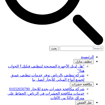
بحث
الرئيسية
تنظيف منازل
“هل لديك الأجهزة الصحيحة لتنظيف فيلتك؟ الجواب
هنا!”
شركة تنظيف بالرياض توفر خدمات تنظيف عميق
لجميع أنواع المباني للايجار اتصل بنا
مكافحة حشرات
شركة مكافحة حشرات بجدة للايجار 01032650790
خدمات مكافحة الحشرات في الرياض: الحفاظ على
منزلك خاليًا من الآفات
نقل العفش