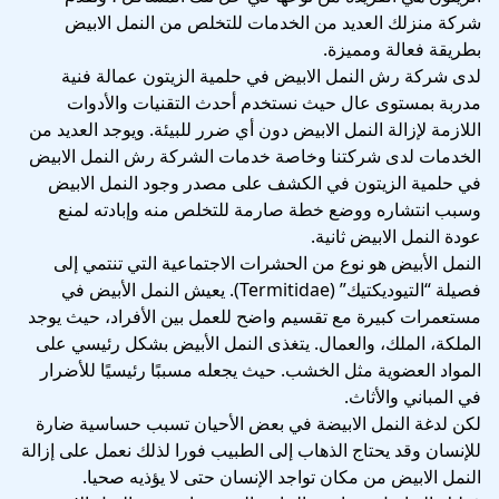
شركة منزلك
العديد من الخدمات للتخلص من النمل الابيض
بطريقة فعالة ومميزة.
لدى شركة رش النمل الابيض في حلمية الزيتون عمالة فنية
مدربة بمستوى عال حيث نستخدم أحدث التقنيات والأدوات
اللازمة لإزالة النمل الابيض دون أي ضرر للبيئة. ويوجد العديد من
الخدمات لدى شركتنا وخاصة خدمات الشركة رش النمل الابيض
في حلمية الزيتون في الكشف على مصدر وجود النمل الابيض
وسبب انتشاره ووضع خطة صارمة للتخلص منه وإبادته لمنع
عودة النمل الابيض ثانية.
النمل الأبيض هو نوع من الحشرات الاجتماعية التي تنتمي إلى
فصيلة “التيوديكتيك” (Termitidae). يعيش النمل الأبيض في
مستعمرات كبيرة مع تقسيم واضح للعمل بين الأفراد، حيث يوجد
الملكة، الملك، والعمال. يتغذى النمل الأبيض بشكل رئيسي على
المواد العضوية مثل الخشب. حيث يجعله مسببًا رئيسيًا للأضرار
في المباني والأثاث.
لكن لدغة النمل الابيضة في بعض الأحيان تسبب حساسية ضارة
للإنسان وقد يحتاج الذهاب إلى الطبيب فورا لذلك نعمل على إزالة
النمل الابيض من مكان تواجد الإنسان حتى لا يؤذيه صحيا.