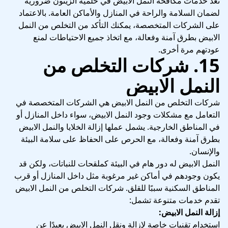
تعد خدمات مكافحة النمل الابيض في حلمية الزيتون ضرورية
لضمان السلامة والراحة في المنازل والأماكن العامة. بالاعتماد
على الشركات المتخصصة، يمكنك التأكد من التخلص من النمل
الابيض بطرق آمنة وفعالة، مع اتخاذ جميع الاحتياطات لمنع
عودتهم مرة أخرى.
15. شركات التخلص من
النمل الابيض
شركات التخلص من النمل الابيض هي الشركات المتخصصة في
التعامل مع مشكلات وجود النمل الابيض، سواء داخل المنازل أو
في المناطق الخارجية. يشمل عملها إزالة الخلايا والنمل الابيض
بطرق آمنة وفعالة، مع الحرص على الحفاظ على سلامة البيئة
والإنسان.
النمل الابيض له دور هام في البيئة كملقحات للنباتات، ولكن قد
يكون وجودهم في أماكن غير مرغوبة مثل داخل المنازل أو قرب
المناطق السكنية سببًا للقلق. شركات التخلص من النمل الابيض
تقدم خدمات متنوعة تشمل:
إزالة النمل الابيض:
استخدام تقنيات خاصة لإزالة ونقل النمل الابيض بعيدًا عن