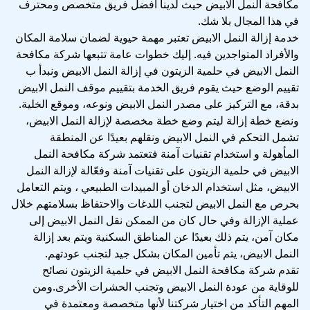
مكافحة النمل الابيض حيث لدينا أفضل فريق متخصص ومحترف
في هذا المجال بلا شك.
خدمة إزالة النمل الابيض تعتبر مهمة حيوية لضمان سلامة المكان
والأفراد المتواجدين فيه. إليك خطوات عامة تتبعها شركة مكافحة
النمل الابيض في حلمية الزيتون في إزالة النمل الابيض ونبدأ ب
تقييم الوضع حيث يقوم فريق الخدمة بتقييم موقف النمل الابيض
بدقة، مع التركيز على مصدر النمل الابيض ونوعه، وموقع الخلية.
ونضع خطة إزالة ليتم وضع خطة مخصصة لإزالة النمل الابيض،
تشمل التحكم في النمل الابيض ونقلهم بعيدًا عن المنطقة
المأهولة و استخدام تقنيات آمنة فتعتمد شركة مكافحة النمل
الابيض في حلمية الزيتون على تقنيات آمنة وفعّالة لإزالة النمل
الابيض، مثل استخدام الدخان أو المبيدات الطبيعي ، ويتم التعامل
بحرص مع النمل الابيض لتجنب اللدغات والاحتفاظ بسلامتهم خلال
عملية الإزالة وفي حال كان من الممكن نقل النمل الابيض إلى
مكان آمن، يتم ذلك بعيدًا عن المناطق السكنية ويتم بعد إزالة
النمل الابيض، يتم تأمين المكان بشكل جيد لتجنب عودتهم.
تقدم شركة مكافحة النمل الابيض في حلمية الزيتون نصائح
للوقاية من عودة النمل الابيض وتجنب الحشرات الأخرى.ومن
المهم التأكد من اختيار شركتنا لأنها متخصصة ومعتمدة في