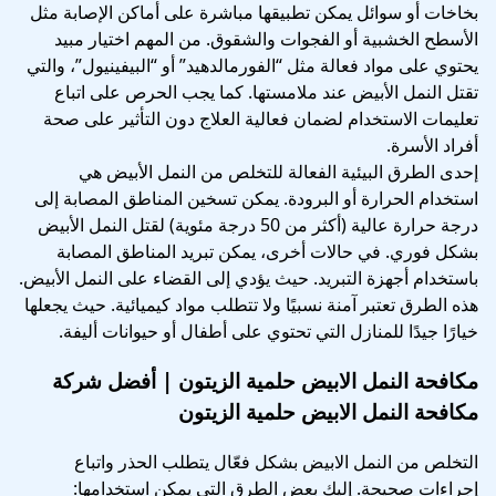
بخاخات أو سوائل يمكن تطبيقها مباشرة على أماكن الإصابة مثل
الأسطح الخشبية أو الفجوات والشقوق. من المهم اختيار مبيد
يحتوي على مواد فعالة مثل “الفورمالدهيد” أو “البيفينيول”، والتي
تقتل النمل الأبيض عند ملامستها. كما يجب الحرص على اتباع
تعليمات الاستخدام لضمان فعالية العلاج دون التأثير على صحة
أفراد الأسرة.
إحدى الطرق البيئية الفعالة للتخلص من النمل الأبيض هي
استخدام الحرارة أو البرودة. يمكن تسخين المناطق المصابة إلى
درجة حرارة عالية (أكثر من 50 درجة مئوية) لقتل النمل الأبيض
بشكل فوري. في حالات أخرى، يمكن تبريد المناطق المصابة
باستخدام أجهزة التبريد. حيث يؤدي إلى القضاء على النمل الأبيض.
هذه الطرق تعتبر آمنة نسبيًا ولا تتطلب مواد كيميائية. حيث يجعلها
خيارًا جيدًا للمنازل التي تحتوي على أطفال أو حيوانات أليفة.
مكافحة النمل الابيض حلمية الزيتون | أفضل شركة
مكافحة النمل الابيض حلمية الزيتون
التخلص من النمل الابيض بشكل فعّال يتطلب الحذر واتباع
إجراءات صحيحة. إليك بعض الطرق التي يمكن استخدامها: