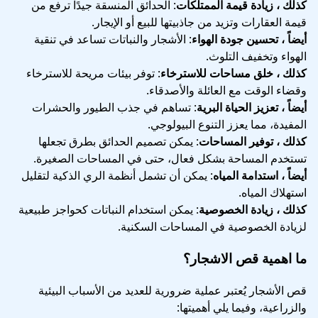
كذلك ، زيادة قيمة الممتلكات
: الحدائق المنسقة جيدًا ترفع من
قيمة العقارات وتزيد من جاذبيتها للبيع أو الإيجار.
أيضاً ، تحسين جودة الهواء
: الأشجار والنباتات تساعد في تنقية
الهواء وتخفيف التلوث.
كذلك ، خلق مساحات للاسترخاء
: توفر بيئات مريحة للاسترخاء
وقضاء الوقت مع العائلة والأصدقاء.
أيضاً ، تعزيز الحياة البرية
: تساهم في جذب الطيور والحشرات
المفيدة، مما يعزز التنوع البيولوجي.
كذلك ، توفير المساحات
: يمكن تصميم الحدائق بطرق تجعلها
تستخدم المساحة بشكل فعال، حتى في المساحات الصغيرة.
أيضاً ، استدامة المياه
: يمكن أن تشمل أنظمة الري الذكية لتقليل
استهلاك المياه.
كذلك ، زيادة الخصوصية
: يمكن استخدام النباتات كحواجز طبيعية
لزيادة الخصوصية في المساحات السكنية.
ما اهمية قص الاشجار؟
قص الأشجار يُعتبر عملية ضرورية للعديد من الأسباب البيئية
والزراعية، وفيما يلي أهميتها: