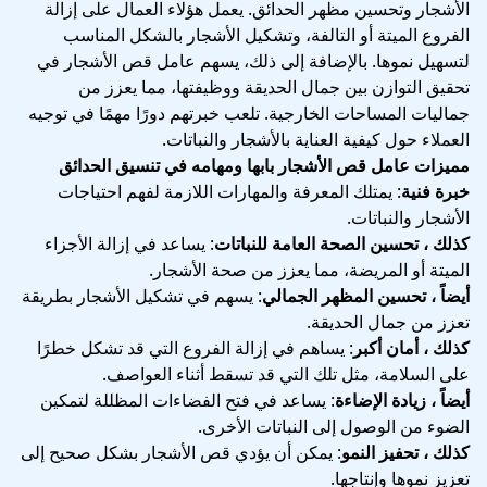
الأشجار وتحسين مظهر الحدائق. يعمل هؤلاء العمال على إزالة
الفروع الميتة أو التالفة، وتشكيل الأشجار بالشكل المناسب
لتسهيل نموها. بالإضافة إلى ذلك، يسهم عامل قص الأشجار في
تحقيق التوازن بين جمال الحديقة ووظيفتها، مما يعزز من
جماليات المساحات الخارجية. تلعب خبرتهم دورًا مهمًا في توجيه
العملاء حول كيفية العناية بالأشجار والنباتات.
مميزات عامل قص الأشجار بابها ومهامه في تنسيق الحدائق
خبرة فنية
: يمتلك المعرفة والمهارات اللازمة لفهم احتياجات
الأشجار والنباتات.
كذلك ، تحسين الصحة العامة للنباتات
: يساعد في إزالة الأجزاء
الميتة أو المريضة، مما يعزز من صحة الأشجار.
أيضاً ، تحسين المظهر الجمالي
: يسهم في تشكيل الأشجار بطريقة
تعزز من جمال الحديقة.
كذلك ، أمان أكبر
: يساهم في إزالة الفروع التي قد تشكل خطرًا
على السلامة، مثل تلك التي قد تسقط أثناء العواصف.
أيضاً ، زيادة الإضاءة
: يساعد في فتح الفضاءات المظللة لتمكين
الضوء من الوصول إلى النباتات الأخرى.
كذلك ، تحفيز النمو
: يمكن أن يؤدي قص الأشجار بشكل صحيح إلى
تعزيز نموها وإنتاجها.