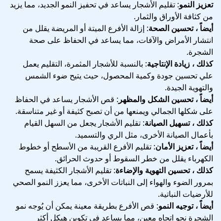
تعزيز النمو
: تقليم الأشجار يساعد في تحفيز النمو الجديد، مما يزيد
من كثافة الأوراق والثمار.
أيضاً ، تحسين الصحة
: إزالة الأفرع الميتة أو المريضة يقلل من
انتشار الأمراض والآفات، مما يساعد في الحفاظ على صحة
الشجرة.
كذلك ، زيادة الإنتاجية
: بالنسبة للأشجار المثمرة، التقليم يعمل
علي تحسين جودة وكمية المحصول، حيث يتيح ضوء الشمس
والتهوية الجيدة.
أيضاً ، تحسين الشكل والمظهر
: قص الأشجار يساعد في الحفاظ
على شكلها الجمالي ويمنعها من أن تصبح كثيفة أو غير متناسقة.
كذلك ، تسهيل الصيانة
: تقليم الأشجار يجعل من السهل القيام
بأعمال الصيانة الأخرى، مثل الري والتسميد.
أيضاً ، تعزيز الأمان
: تقليم الأفرع القريبة من الأسطح أو خطوط
الكهرباء يقلل من خطر السقوط أو حدوث الحرائق.
كذلك ، تحسين التهوية والإضاءة
: تقليم الأشجار الكثيفة يسمح
بمرور الضوء والهواء إلى النباتات الأخرى، مما يعزز النمو الصحي
للأرضيات النباتية.
أيضاً ، توجيه النمو
: قص الأفرع بطريقة معينة يمكن أن يُوجه نمو
الشجرة نحو اتجاه معين، مما يساعد في تكوين هيكل أكثر