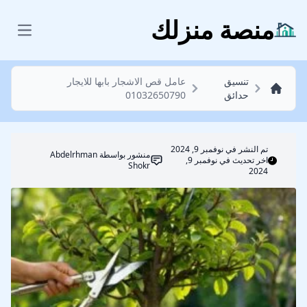
تنسيق حدائق
منصة منزلك
 menu
تنسيق
عامل قص الاشجار بابها للايجار
حدائق
01032650790
تم النشر في
نوفمبر 9, 2024
منشور بواسطة
Abdelrhman
اخر تحديث في نوفمبر 9,
Shokr
2024