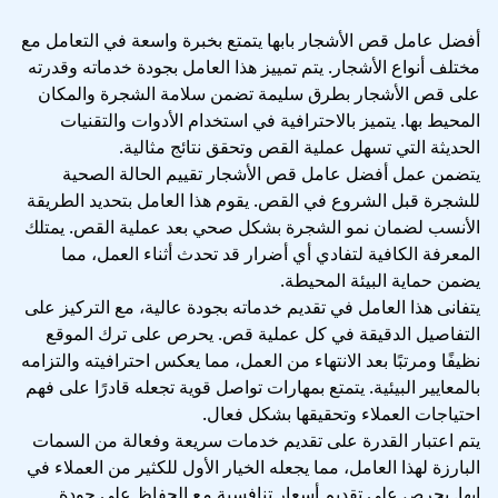
أفضل عامل قص الأشجار بابها يتمتع بخبرة واسعة في التعامل مع
مختلف أنواع الأشجار. يتم تمييز هذا العامل بجودة خدماته وقدرته
على قص الأشجار بطرق سليمة تضمن سلامة الشجرة والمكان
المحيط بها. يتميز بالاحترافية في استخدام الأدوات والتقنيات
الحديثة التي تسهل عملية القص وتحقق نتائج مثالية.
يتضمن عمل أفضل عامل قص الأشجار تقييم الحالة الصحية
للشجرة قبل الشروع في القص. يقوم هذا العامل بتحديد الطريقة
الأنسب لضمان نمو الشجرة بشكل صحي بعد عملية القص. يمتلك
المعرفة الكافية لتفادي أي أضرار قد تحدث أثناء العمل، مما
يضمن حماية البيئة المحيطة.
يتفانى هذا العامل في تقديم خدماته بجودة عالية، مع التركيز على
التفاصيل الدقيقة في كل عملية قص. يحرص على ترك الموقع
نظيفًا ومرتبًا بعد الانتهاء من العمل، مما يعكس احترافيته والتزامه
بالمعايير البيئية. يتمتع بمهارات تواصل قوية تجعله قادرًا على فهم
احتياجات العملاء وتحقيقها بشكل فعال.
يتم اعتبار القدرة على تقديم خدمات سريعة وفعالة من السمات
البارزة لهذا العامل، مما يجعله الخيار الأول للكثير من العملاء في
ابها. يحرص على تقديم أسعار تنافسية مع الحفاظ على جودة