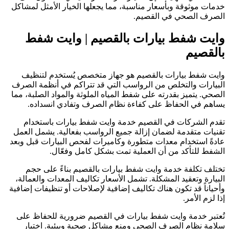
دمات موثوقة وبأسعار مناسبة، مما يجعلها الخيار الأمثل لمشاكل
لصرف الصحي في القصيم.
ايت شفط بيارات بالقصيم
| وايت شفط
القصيم
ايت شفط بيارات بالقصيم هو جهاز متخصص يُستخدم لتنظيف
لبيارات والتخلص من الرواسب التي قد تتراكم في أنظمة الصرف
لصحي. يتميز بقدرته على شفط المياه الملوثة والمواد الصلبة، مما
ساهم في الحفاظ على كفاءة نظام الصرف وتفادي انسداده.
قدم الشركات في القصيم خدمة وايت شفط بيارات باستخدام
قنيات متقدمة لضمان إزالة جميع الرواسب بفعالية. يشمل العمل
ادةً استخدام معدات متطورة وكاميرات لفحص البيارات قبل وبعد
لشفط للتأكد من أن العملية تمت بشكل كامل وفعّال.
ختلف تكلفة خدمة وايت شفط بيارات بالقصيم بناءً على حجم
لبيارة وتعقيد المشكلة. تشمل الأسعار تكاليف المعدات والعمالة،
أحياناً قد تكون هناك تكاليف إضافية لإصلاحات أو تنظيفات إضافية
ذا لزم الأمر.
ُعتبر خدمة وايت شفط بيارات في القصيم ضرورية للحفاظ على
لامة نظام الصرف الصحي ومنع مشاكل صحية وبيئية. اختيار