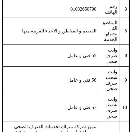
رقم
01032650790
3
الهاتف
المناطق
التي
5
القصيم و المناطق و الاحياء القريبة منها
تشملها
الخدمة
وايت
8
صرف
55 فني و عامل
صحي
وايت
سحب
9
56 فني و عامل
صرف
صحي
وايت
شفط
10
57 فني و عامل
صرف
صحي
تتميز شركة منزلك لخدمات الصرف الصحي