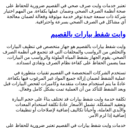
عتبر خدمات وايت صرف صحي في القصيم ضرورية للحفاظ على
حة أنظمة الصرف الصحي وضمان عملها بكفاءة. من المهم اختيار
ركة ذات سمعة جيدة توفر خدمة موثوقة وفعالة لضمان معالجة
ي مشاكل في الصرف الصحي بسرعة واحترافية.
ايت شفط بيارات بالقصيم
ايت شفط بيارات بالقصيم هو جهاز متخصص في تنظيف البيارات
التخلص من الرواسب والمخلفات التي قد تتجمع في أنظمة الصرف
لصحي. يقوم الجهاز بشفط المياه الملوثة والرواسب من البيارات،
ما يضمن الحفاظ على كفاءة نظام الصرف وتفادي انسداده.
ستخدم الشركات المتخصصة في القصيم تقنيات متطورة في
ملية الشفط لضمان إزالة جميع المواد غير المرغوب فيها بكفاءة.
ادةً ما يتم استخدام معدات متقدمة وكاميرات لفحص البيارات قبل
بعد الشفط للتأكد من أن العملية تمت بشكل كامل وفعال.
كلفة خدمة وايت شفط بيارات قد تختلف بناءً على حجم البيارة
تعقيد المشكلة. تشمل الأسعار عادةً تكلفة استخدام المعدات
الأيدي العاملة، وأحياناً تكاليف إضافية لإصلاحات أو تنظيفات
ضافية إذا لزم الأمر.
دمات وايت شفط بيارات في القصيم تعتبر ضرورية للحفاظ على