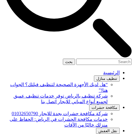
بحث
الرئيسية
تنظيف منازل
“هل لديك الأجهزة الصحيحة لتنظيف فيلتك؟ الجواب
هنا!”
شركة تنظيف بالرياض توفر خدمات تنظيف عميق
لجميع أنواع المباني للايجار اتصل بنا
مكافحة حشرات
شركة مكافحة حشرات بجدة للايجار 01032650790
خدمات مكافحة الحشرات في الرياض: الحفاظ على
منزلك خاليًا من الآفات
نقل العفش