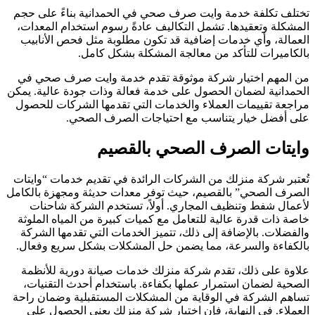
ختلف تكلفة خدمة وايت صرف صحي في الحمدانية بناءً على حجم
لمشكلة وتعقيدها. تشمل التكاليف عادةً رسوم استخدام المعدات،
لعمالة، وأي خدمات إضافية قد تكون مطلوبة مثل فحص الأنابيب
الكاميرات للتأكد من معالجة المشكلة بشكل كامل.
ن المهم اختيار شركة موثوقة تقدم خدمة وايت صرف صحي في
لحمدانية لضمان الحصول على خدمة فعالة وذات جودة عالية. يمكن
راجعة تقييمات العملاء والخدمات التي تقدمها الشركات للحصول
لى أفضل خيار يتناسب مع احتياجات الصرف الصحي.
ايتات الصرف الصحي بالقصيم
ُعتبر شركة منزلك من الشركات الرائدة في تقديم خدمات “وايتات
لصرف الصحي” بالقصيم، حيث توفر معدات حديثة ومجهزة بالكامل
أعمال شفط وتنظيف المجاري. أولاً، تستخدم الشركة شاحنات
اصة ذات قدرة عالية للتعامل مع كميات كبيرة من المياه الملوثة
الفضلات. بالإضافة إلى ذلك، تتميز الخدمات التي تقدمها الشركة
الكفاءة والسرعة، مما يضمن حل المشكلات بشكل سريع وفعال.
لاوة على ذلك، تقدم شركة منزلك خدمات صيانة دورية للأنظمة
لصحية لضمان استمرار عملها بكفاءة. باستخدام أحدث التقنيات،
ساهم الشركة في الوقاية من المشكلات المستقبلية وضمان راحة
لعملاء. في النهاية، فإن اختيار شركة منزلك يعني الحصول على