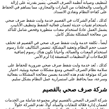
تنظيف وصيانة أنظمة الصرف الصحي. يتميز بقدرته على إزالة
لرواسب والمخلفات من البيارات والمجاري، مما يساهم في الحفاظ
لى كفاءة النظام وتفادي الانسداد.
ذلك ، تُقدِّم الشركات في القصيم خدمة وايت شفط صرف صحي
استخدام تقنيات حديثة لضمان فعالية الشفط وتنظيف الأنابيب.
شمل العمل عادةً استخدام معدات متطورة وفحص شامل للتأكد
ن معالجة المشكلة بشكل كامل.
يضاً ، تكلفة خدمة وايت شفط صرف صحي في القصيم قد تختلف
سب حجم النظام وتعقيد المشكلة. تتضمن التكاليف عادةً رسوم
ستخدام المعدات والعمالة، وأحياناً تكون هناك رسوم إضافية
لإصلاحات أو التنظيفات المتعمقة إذا لزم الأمر.
ذلك ، تُعد خدمة وايت شفط صرف صحي ضرورية للحفاظ على
لامة نظام الصرف الصحي ومنع مشكلات صحية وبيئية. اختيار
ركة موثوقة تقدم هذه الخدمة يضمن معالجة المشكلات بفعالية
سرعة، مما يحافظ على استمرارية عمل النظام بشكل سليم.
ركة صرف صحي بالقصيم
ركة الصرف الصحي بالقصيم توفر مجموعة شاملة من الخدمات
ضمان إدارة فعّالة للنفايات والمياه. أولاً، تقدم الشركة حلولاً