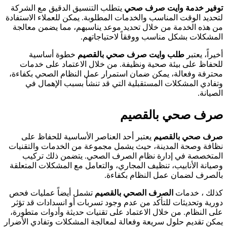
وفير خدمة وايت صرف صحي
يتطلب التنسيق الدقيق مع الشركة
تحديد الوقت المناسب والخدمات المطلوبة. يمكن للعملاء الاستفادة
ن هذه الخدمة من خلال تحديد موعد يناسبهم، مما يضمن معالجة
لمشكلات بشكل مناسب ووفقاً لاحتياجاتهم.
خيراً، يعتبر
طلب وايت صرف صحي بالقصيم
خطوة أساسية
لحفاظ على بيئة صحية ونظيفة. من خلال الاعتماد على خدمات
حترفة وفعالة، يمكن ضمان استمرار عمل النظام الصحي بكفاءة،
تفادي المشكلات المستقبلية التي قد تنشأ بسبب الإهمال في
لصيانة.
رف صحي بالقصيم
رف صحي بالقصيم
يعتبر أحد العناصر الأساسية للحفاظ على
ظافة وصحة المدينة، حيث يشمل مجموعة من الخدمات والتقنيات
لمتخصصة في إدارة نظام الصرف الصحي. يتضمن ذلك تركيب
صيانة الأنابيب، تنظيف المجاري، والتعامل مع المشكلات المتعلقة
الصرف لضمان عمل النظام بكفاءة.
ذلك ، خدمات
الصرف الصحي بالقصيم
تشمل أيضاً عمليات فحص
ورية وتحديثات للتأكد من عدم وجود تسربات أو انسدادات قد تؤثر
لى النظام. من خلال الاعتماد على تقنيات حديثة وأدوات متطورة،
مكن تقديم حلول سريعة وفعالة لمعالجة المشكلات وتفادي الأضرار