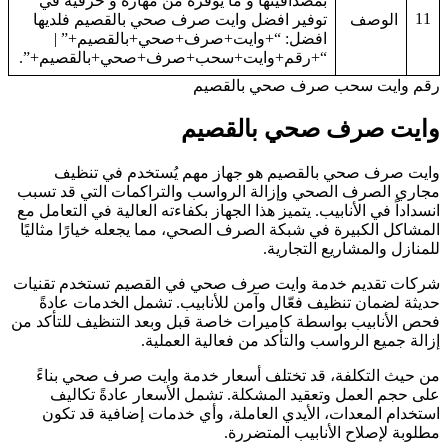
بمصداقيتها و ما يوفره من مهارة و حرفية في
11
الوصف
توفير افضل وايت صرف صحي بالقصيم فلديها
افضل: “+وايت+صرف+صحي+بالقصيم+” |
“+رقم+وايت+سحب+صرف+صحي+بالقصيم+”.
قم وايت سحب صرف صحي بالقصيم
ايت صرف صحي بالقصيم
ايت صرف صحي بالقصيم هو جهاز مهم يُستخدم في تنظيف
جاري الصرف الصحي وإزالة الرواسب والتراكمات التي قد تسبب
نسداداً في الأنابيب. يتميز هذا الجهاز بكفاءته العالية في التعامل مع
لمشاكل الكبيرة في شبكة الصرف الصحي، مما يجعله خيارًا مثاليًا
لمنازل والمشاريع التجارية.
ركات تقديم خدمة وايت صرف صحي في القصيم تستخدم تقنيات
ديثة لضمان تنظيف فعّال وآمن للأنابيب. تشمل الخدمات عادةً
حص الأنابيب بواسطة كاميرات خاصة قبل وبعد التنظيف للتأكد من
زالة جميع الرواسب والتأكد من فعالية العملية.
ن حيث التكلفة، قد تختلف أسعار خدمة وايت صرف صحي بناءً
لى حجم العمل وتعقيد المشكلة. تشمل الأسعار عادةً تكاليف
ستخدام المعدات، الأيدي العاملة، وأي خدمات إضافية قد تكون
طلوبة لإصلاح الأنابيب المتضررة.