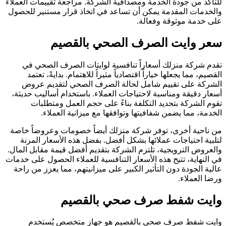
لتأكد من جودة الخدمة ومصداقية الشركة. مراجعة تقييمات العملاء
الخدمات المقدمة يمكن أن تساعد في اتخاذ قرار مستنير للحصول
لى خدمة موثوقة وفعالة.
عر وايت الصرف الصحي بالقصيم
قدم شركة منزلك أسعاراً تنافسية لوايتات الصرف الصحي في
لقصيم، مما يجعلها خياراً اقتصادياً مثيراً للاهتمام. بدايةً، تعتمد
لشركة على تقييم شامل لحالة الصرف الصحي لتقديم عروض
سعار دقيقة ومناسبة لاحتياجات العملاء. باستخدام أساليب حديثة،
قوم الشركة بتحديد التكلفة بناءً على حجم العمل ومتطلبات
لخدمة، مما يضمن شفافيتها وتوافقها مع ميزانية العملاء.
ن ناحية أخرى، توفر شركة منزلك أيضاً خصومات وعروضاً خاصة
تلبية احتياجات عملائها بشكل أفضل. بفضل هذه الأسعار المرنة
العروض الترويجية، تلتزم الشركة بتقديم أفضل قيمة مقابل المال.
ي النهاية، تتيح هذه الأسعار التنافسية للعملاء الحصول على خدمات
الية الجودة دون التأثير الكبير على ميزانيتهم، مما يعزز من راحة
رضا العملاء.
ايت شفط صرف صحي بالقصيم
ايت شفط صرف صحي بالقصيم هو جهاز متخصص يُستخدم