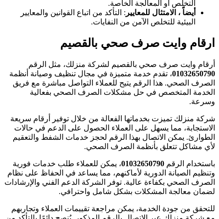
التخلص أو المعالجة الخاصة.
أيضاً ، الامتثال للمعايير
: التأكد من اتباع القوانين والمعايير
البيئية للتخلص الآمن من النفايات.
رقام وايت صرف صحي
بالقصيم
رقام وايت صرف صحي بالقصيم لشركة منزلك، مثل الرقم
0103265079
، تقدم خدمة متميزة في مجال تنظيف وصيانة أنظمة
لصرف الصحي. هذا الرقم يتيح للعملاء التواصل مباشرة مع فريق
لخدمة المتخصص في حل مشكلات الصرف الصحي بفعالية
سرعة.
ركة منزلك تميزت بخدماتها الفعالة من خلال توفير أرقام سريعة
لاستجابة، مما يسهل على العملاء الحصول على الدعم في حالات
لطوارئ. يمكن الاتصال بهذا الرقم لحجز خدمات الشفط والتعقيم
أي مشاكل تتعلق بأنظمة الصرف الصحي.
استخدام الرقم
01032650790
، يمكن للعملاء طلب خدمات فورية
تنظيم الصيانة الدورية لأماكنهم، مما يساعد في الحفاظ على نظام
لصرف الصحي بكفاءة عالية. توفر الشركة الدعم الفني والإرشادات
ضمان معالجة المشكلات بشكل شامل واحترافي.
لتحقق من جودة الخدمة، يمكن مراجعة تقييمات العملاء وتجاربهم
ع شركة منزلك عبر الاتصال بالرقم المذكور. يُنصح دائمًا بالتأكد من