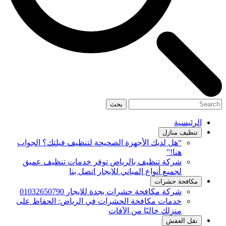
بحث
الرئيسية
تنظيف منازل
“هل لديك الأجهزة الصحيحة لتنظيف فيلتك؟ الجواب
هنا!”
شركة تنظيف بالرياض توفر خدمات تنظيف عميق
لجميع أنواع المباني للايجار اتصل بنا
مكافحة حشرات
شركة مكافحة حشرات بجدة للايجار 01032650790
خدمات مكافحة الحشرات في الرياض: الحفاظ على
منزلك خاليًا من الآفات
نقل العفش