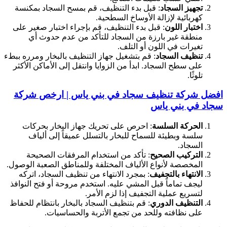
تجهيز السجاد
: قبل بدء التنظيف، قم بمسح السجاد بمكنسة
كهربائية لإزالة الأوساخ السطحية.
اختبار اللون
: قبل بدء التنظيف، قم بإجراء اختبار صغير على
منطقة غير بارزة من السجاد للتأكد من عدم حدوث أي
تغيرات في اللون أو التلف.
تنظيف السجاد
: قم بتشغيل جهاز التنظيف بالبخار ومرره ببطء
على سطح السجاد. ابدأ من الزوايا وانتقل إلى الأماكن الأكثر
تلوثًا.
افضل شركة تنظيف سجاد في بني ياس | ارخص شركة
سجاد في بني ياس
الحركة السلسة
: احرص على تحريك جهاز البخار بحركات
سلسة وبطيئة للسماح للبخار بالتسلل عميقاً إلى ألياف
السجاد.
التركيب الصحيح
: تأكد من استخدام المرفقات الصحيحة
المخصصة لأنواع الألياف المختلفة وللمناطق الصعبة الوصول.
الانتهاء بالتجفيف
: بمجرد الانتهاء من تنظيف السجاد، اتركه
ليجف تماماً قبل المشي عليه. استخدم مروحة أو فتح النوافذ
لتسريع عملية التجفيف إذا لزم الأمر.
التنظيف الدوري
: قم بتنظيف السجاد بالبخار بانتظام للحفاظ
على نظافته وللحد من تجمع الأتربة والحساسيات.