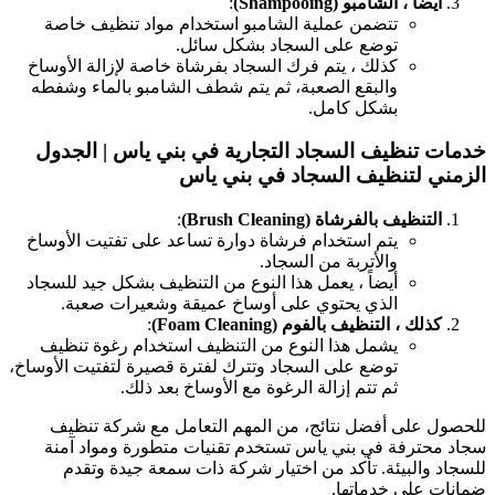
أيضاً ، الشامبو (Shampooing)
:
تتضمن عملية الشامبو استخدام مواد تنظيف خاصة
توضع على السجاد بشكل سائل.
كذلك ، يتم فرك السجاد بفرشاة خاصة لإزالة الأوساخ
والبقع الصعبة، ثم يتم شطف الشامبو بالماء وشفطه
بشكل كامل.
خدمات تنظيف السجاد التجارية في بني ياس | الجدول
الزمني لتنظيف السجاد في بني ياس
التنظيف بالفرشاة (Brush Cleaning)
:
يتم استخدام فرشاة دوارة تساعد على تفتيت الأوساخ
والأتربة من السجاد.
أيضاً ، يعمل هذا النوع من التنظيف بشكل جيد للسجاد
الذي يحتوي على أوساخ عميقة وشعيرات صعبة.
كذلك ، التنظيف بالفوم (Foam Cleaning)
:
يشمل هذا النوع من التنظيف استخدام رغوة تنظيف
توضع على السجاد وتترك لفترة قصيرة لتفتيت الأوساخ،
ثم تتم إزالة الرغوة مع الأوساخ بعد ذلك.
للحصول على أفضل نتائج، من المهم التعامل مع شركة تنظيف
سجاد محترفة في بني ياس تستخدم تقنيات متطورة ومواد آمنة
للسجاد والبيئة. تأكد من اختيار شركة ذات سمعة جيدة وتقدم
ضمانات على خدماتها.