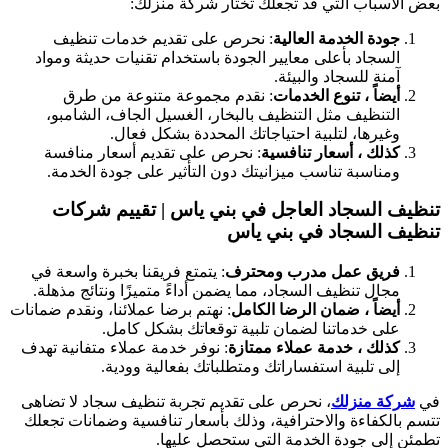
بعض الأسباب التي قد تجعلك تختار شركة منزلك:
جودة الخدمة العالية
: نحرص على تقديم خدمات تنظيف
السجاد بأعلى معايير الجودة باستخدام تقنيات حديثة ومواد
آمنة للسجاد والبيئة.
أيضاً ، تنوع الخدمات
: نقدم مجموعة متنوعة من طرق
التنظيف مثل التنظيف بالبخار، الغسيل الجاف، الشامبو،
وغيرها، لتلبية احتياجاتك المحددة بشكل فعال.
كذلك ، أسعار تنافسية
: نحرص على تقديم أسعار منافسة
ومناسبة تناسب ميزانيتك دون التأثير على جودة الخدمة.
تنظيف السجاد العاجل في بني ياس | تقييم شركات
تنظيف السجاد في بني ياس
فريق عمل مدرب ومحترف
: يتمتع فريقنا بخبرة واسعة في
مجال تنظيف السجاد، مما يضمن أداءً متميزًا ونتائج مذهلة.
أيضاً ، ضمان الرضا الكامل
: نهتم برضا عملائنا، ونقدم ضمانات
على خدماتنا لضمان تلبية توقعاتك بشكل كامل.
كذلك ، خدمة عملاء ممتازة
: نوفر خدمة عملاء متفانية تهدف
إلى تلبية استفساراتك ومتطلباتك بفعالية وودية.
في
شركة منزلك
، نحرص على تقديم تجربة تنظيف سجاد لا تضاهى
تتسم بالكفاءة والاحترافية، وذلك بأسعار تنافسية وضمانات تجعلك
تطمئن إلى جودة الخدمة التي ستحصل عليها.