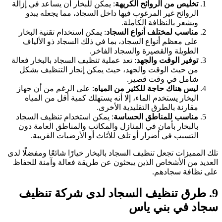
تخليص من الروائح الكريهة
: يمكن للبخار أن يساعد في إزالة
الروائح غير المرغوب فيها داخل السجاد، مما يجعله يبدو
ويشعر بالنظافة الكاملة.
مناسب لمختلف أنواع السجاد
: يمكن استخدام تقنية البخار
على معظم أنواع السجاد، بما في ذلك السجاد ذو الألياف
الطويلة والقصيرة والسجاد الفاخر.
توفير الوقت والجهد
: تعد عملية تنظيف السجاد بالبخار فعالة
من حيث الوقت والجهد، حيث يمكن إنجاز التنظيف بشكل
شامل في وقت قصير.
ليس هناك حاجة للكثير من المياه
: على الرغم من أن جهاز
البخار يستخدم الماء، إلا أنه يستهلك كمية أقل من المياه
مقارنة بالطرق التقليدية الأخرى.
مناسب للمناطق الحساسة
: يمكن استخدام تنظيف السجاد
بالبخار بأمان في المنازل والمكاتب والمناطق العامة دون
التسبب في أضرار أو تلف للأثاث أو الأرضيات القريبة.
تلك المميزات تجعل تنظيف السجاد بالبخار خيارًا شائعًا ومفضلًا لدى
العديد من الأشخاص الذين يبحثون عن طريقة فعالة وآمنة للحفاظ
على نظافة سجادهم.
9. طرق تنظيف السجاد لدى شركة تنظيف
سجاد في بني ياس