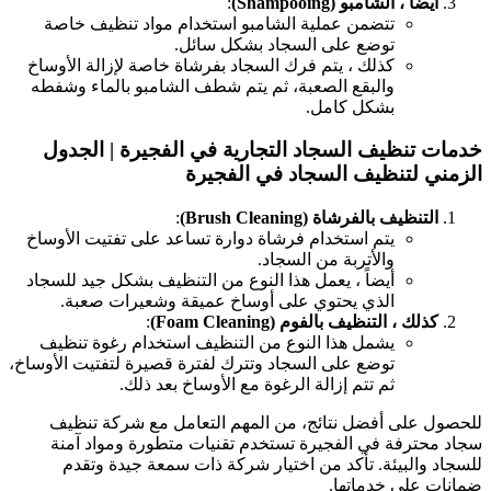
أيضاً ، الشامبو (Shampooing)
:
تتضمن عملية الشامبو استخدام مواد تنظيف خاصة
توضع على السجاد بشكل سائل.
كذلك ، يتم فرك السجاد بفرشاة خاصة لإزالة الأوساخ
والبقع الصعبة، ثم يتم شطف الشامبو بالماء وشفطه
بشكل كامل.
خدمات تنظيف السجاد التجارية في الفجيرة | الجدول
الزمني لتنظيف السجاد في الفجيرة
التنظيف بالفرشاة (Brush Cleaning)
:
يتم استخدام فرشاة دوارة تساعد على تفتيت الأوساخ
والأتربة من السجاد.
أيضاً ، يعمل هذا النوع من التنظيف بشكل جيد للسجاد
الذي يحتوي على أوساخ عميقة وشعيرات صعبة.
كذلك ، التنظيف بالفوم (Foam Cleaning)
:
يشمل هذا النوع من التنظيف استخدام رغوة تنظيف
توضع على السجاد وتترك لفترة قصيرة لتفتيت الأوساخ،
ثم تتم إزالة الرغوة مع الأوساخ بعد ذلك.
للحصول على أفضل نتائج، من المهم التعامل مع شركة تنظيف
سجاد محترفة في الفجيرة تستخدم تقنيات متطورة ومواد آمنة
للسجاد والبيئة. تأكد من اختيار شركة ذات سمعة جيدة وتقدم
ضمانات على خدماتها.