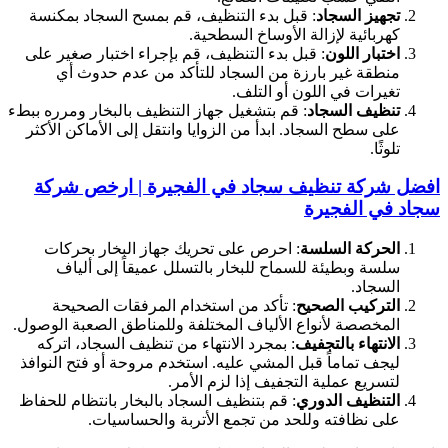
تجهيز السجاد
: قبل بدء التنظيف، قم بمسح السجاد بمكنسة
كهربائية لإزالة الأوساخ السطحية.
اختبار اللون
: قبل بدء التنظيف، قم بإجراء اختبار صغير على
منطقة غير بارزة من السجاد للتأكد من عدم حدوث أي
تغيرات في اللون أو التلف.
تنظيف السجاد
: قم بتشغيل جهاز التنظيف بالبخار ومرره ببطء
على سطح السجاد. ابدأ من الزوايا وانتقل إلى الأماكن الأكثر
تلوثًا.
افضل شركة تنظيف سجاد في الفجيرة | ارخص شركة
سجاد في الفجيرة
الحركة السلسة
: احرص على تحريك جهاز البخار بحركات
سلسة وبطيئة للسماح للبخار بالتسلل عميقاً إلى ألياف
السجاد.
التركيب الصحيح
: تأكد من استخدام المرفقات الصحيحة
المخصصة لأنواع الألياف المختلفة وللمناطق الصعبة الوصول.
الانتهاء بالتجفيف
: بمجرد الانتهاء من تنظيف السجاد، اتركه
ليجف تماماً قبل المشي عليه. استخدم مروحة أو فتح النوافذ
لتسريع عملية التجفيف إذا لزم الأمر.
التنظيف الدوري
: قم بتنظيف السجاد بالبخار بانتظام للحفاظ
على نظافته وللحد من تجمع الأتربة والحساسيات.