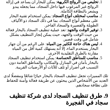
تخليص من الروائح الكريهة
: يمكن للبخار أن يساعد في إزالة
الروائح غير المرغوب فيها داخل السجاد، مما يجعله يبدو
ويشعر بالنظافة الكاملة.
مناسب لمختلف أنواع السجاد
: يمكن استخدام تقنية البخار
على معظم أنواع السجاد، بما في ذلك السجاد ذو الألياف
الطويلة والقصيرة والسجاد الفاخر.
توفير الوقت والجهد
: تعد عملية تنظيف السجاد بالبخار فعالة
من حيث الوقت والجهد، حيث يمكن إنجاز التنظيف بشكل
شامل في وقت قصير.
ليس هناك حاجة للكثير من المياه
: على الرغم من أن جهاز
البخار يستخدم الماء، إلا أنه يستهلك كمية أقل من المياه
مقارنة بالطرق التقليدية الأخرى.
مناسب للمناطق الحساسة
: يمكن استخدام تنظيف السجاد
بالبخار بأمان في المنازل والمكاتب والمناطق العامة دون
التسبب في أضرار أو تلف للأثاث أو الأرضيات القريبة.
تلك المميزات تجعل تنظيف السجاد بالبخار خيارًا شائعًا ومفضلًا لدى
العديد من الأشخاص الذين يبحثون عن طريقة فعالة وآمنة للحفاظ
على نظافة سجادهم.
9. طرق تنظيف السجاد لدى شركة تنظيف
سجاد في الفجيرة