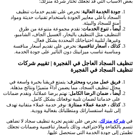
بعض الأسباب التي قد تجعلك تختار شركة منزلك:
جودة الخدمة العالية
: نحرص على تقديم خدمات تنظيف
السجاد بأعلى معايير الجودة باستخدام تقنيات حديثة ومواد
آمنة للسجاد والبيئة.
أيضاً ، تنوع الخدمات
: نقدم مجموعة متنوعة من طرق
التنظيف مثل التنظيف بالبخار، الغسيل الجاف، الشامبو،
وغيرها، لتلبية احتياجاتك المحددة بشكل فعال.
كذلك ، أسعار تنافسية
: نحرص على تقديم أسعار منافسة
ومناسبة تناسب ميزانيتك دون التأثير على جودة الخدمة.
تنظيف السجاد العاجل في الفجيرة | تقييم شركات
تنظيف السجاد في الفجيرة
فريق عمل مدرب ومحترف
: يتمتع فريقنا بخبرة واسعة في
مجال تنظيف السجاد، مما يضمن أداءً متميزًا ونتائج مذهلة.
أيضاً ، ضمان الرضا الكامل
: نهتم برضا عملائنا، ونقدم ضمانات
على خدماتنا لضمان تلبية توقعاتك بشكل كامل.
كذلك ، خدمة عملاء ممتازة
: نوفر خدمة عملاء متفانية تهدف
إلى تلبية استفساراتك ومتطلباتك بفعالية وودية.
في
شركة منزلك
، نحرص على تقديم تجربة تنظيف سجاد لا تضاهى
تتسم بالكفاءة والاحترافية، وذلك بأسعار تنافسية وضمانات تجعلك
تطمئن إلى جودة الخدمة التي ستحصل عليها.