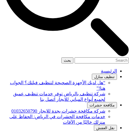
بحث
الرئيسية
تنظيف منازل
“هل لديك الأجهزة الصحيحة لتنظيف فيلتك؟ الجواب
هنا!”
شركة تنظيف بالرياض توفر خدمات تنظيف عميق
لجميع أنواع المباني للايجار اتصل بنا
مكافحة حشرات
شركة مكافحة حشرات بجدة للايجار 01032650790
خدمات مكافحة الحشرات في الرياض: الحفاظ على
منزلك خاليًا من الآفات
نقل العفش