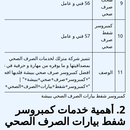
9
56 فني و عامل
صرف
صحي
كمبروسر
شفط
10
57 فني و عامل
صرف
صحي
تتميز شركة منزلك لخدمات الصرف الصحي
بمصداقيتها و ما يوفره من مهارة و حرفية في توف
11
الوصف
افضل كمبروسر صرف صحي ببيشة فلديها افضل:
“+كمبروسر+صرف+صحي+ببيشة+” |
“+كمبروسر+شفط+بيارات+الصرف+الصحي+ببيش
كمبروسر شفط بيارات الصرف الصحي ببيشة
2. أهمية خدمات كمبروسر
شفط بيارات الصرف الصحي