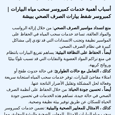
أسباب أهمية خدمات كمبروسر سحب مياه البيارات |
كمبروسر شفط بيارات الصرف الصحي ببيشة
منع انسداد مواسير الصرف الصحي
: من خلال إزالة الرواسب
والمواد العالقة، تساعد خدمات سحب المياه في الحفاظ على
المواسير نظيفة وتجنب الانسدادات التي قد تؤدي إلى مشاكل
كبيرة في نظام الصرف الصحي.
أيضاً ، الحفاظ على النظافة البيئية
: يساهم تفريغ البيارات بانتظام
في منع تراكم المواد العضوية والنفايات التي قد تسبب تلوثًا بيئيًا
وروائح كريهة.
كذلك ، التعامل مع حالات الطوارئ
: في حالة حدوث طفح أو
امتلاء مفاجئ للبيارات، توفر خدمات سحب المياه استجابة سريعة
وفعالة لحل المشكلة وتقليل الأضرار الناتجة عنها.
أيضاً ، تحسين جودة الحياة
: من خلال الحفاظ على أنظمة الصرف
الصحي في حالة جيدة، تساهم هذه الخدمات في تحسين جودة
الحياة للسكان عن طريق توفير بيئة نظيفة وصحية.
كذلك ، الامتثال للمعايير الصحية والبيئية
: تضمن خدمات كمبروسر
سحب مياه البيارات الامتثال للمعايير الصحية والبيئية المحلية، مما