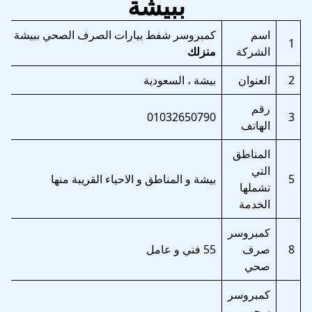
ببيشة
اسم
كمبروسر شفط بيارات الصرف الصحي ببيشة
شر
1
الشركة
منزلك
2
العنوان
بيشة ، السعودية
رقم
01032650790
3
الهاتف
المناطق
التي
5
بيشة و المناطق و الاحياء القريبة منها
تشملها
الخدمة
كمبروسر
8
صرف
55 فني و عامل
صحي
كمبروسر
سحب