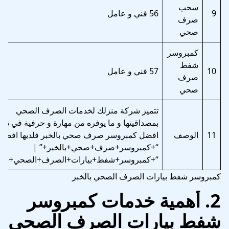
سحب
9
56 فني و عامل
صرف
صحي
كمبروسر
شفط
10
57 فني و عامل
صرف
صحي
تتميز شركة منزلك لخدمات الصرف الصحي
بمصداقيتها و ما يوفره من مهارة و حرفية في توف
11
الوصف
افضل كمبروسر صرف صحي بالخبر فلديها افضل:
“+كمبروسر+صرف+صحي+بالخبر+” |
“+كمبروسر+شفط+بيارات+الصرف+الصحي+بالخب
كمبروسر شفط بيارات الصرف الصحي بالخبر
2. أهمية خدمات كمبروسر
شفط بيارات الصرف الصحي