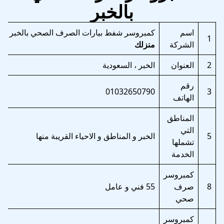
بالخبر
اسم
كمبروسر شفط بيارات الصرف الصحي بالخبر
شر
1
الشركة
منزلك
2
العنوان
الخبر ، السعودية
رقم
01032650790
3
الهاتف
المناطق
التي
5
الخبر و المناطق و الاحياء القريبة منها
تشملها
الخدمة
كمبروسر
8
صرف
55 فني و عامل
صحي
كمبروسر