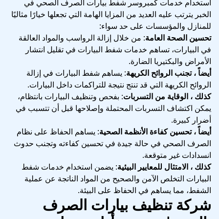
استخدام خدمات كمبروسر شفط بيارات الصرف الصحي في
الخبر يترتب عليه العديد من المزايا الهامة التي تجعلها خيارًا مثاليًا
للمنازل والمؤسسات على حد سواء:
تحسين الصحة العامة
: من خلال إزالة الرواسب والمواد العالقة
في البيارات، تساهم خدمات شفط البيارات في تقليل انتشار
الأمراض والبكتيريا الضارة.
أيضاً ، تجنب الروائح الكريهة
: يساهم شفط البيارات في إزالة
الروائح الكريهة التي قد تنتج نتيجة للتراكمات داخل البيارات.
كذلك ، الوقاية من التسربات
: بفحص وتنظيف البيارات بانتظام،
يمكن اكتشاف التسربات المحتملة وإصلاحها قبل أن تتسبب في
أضرار كبيرة.
أيضاً ، تحسين كفاءة الأنظمة الصحية
: يساهم الحفاظ على نظام
الصرف الصحي في حالة جيدة في تحسين كفاءته وتجنب حدوث
انسدادات غير متوقعة.
كذلك ، الامتثال للمعايير البيئية
: يضمن استخدام خدمات شفط
البيارات التخلص الآمن والصحيح من المواد الناتجة عن عملية
الشفط، مما يساهم في الحفاظ على البيئة.
شركة تنظيف بيارات الصرف