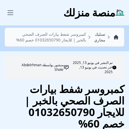
تسليك مجاري
منصة منزلك
 menu
تسليك
كمبروسر شفط بيارات الصرف الصحي
مجاري
بالخبر | للايجار 01032650790 خصم 60%
تم النشر في
يونيو 13, 2025
منشور بواسطة
Abdelrhman
اخر تحديث في يونيو 13,
Shokr
2025
كمبروسر شفط بيارات
الصرف الصحي بالخبر |
للايجار 01032650790
خصم 60%