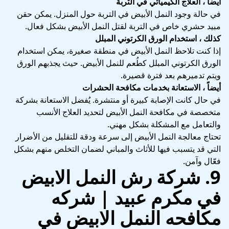
أيضاً ، العلاج الكيميائي في التربة
في حالة وجود النمل الأبيض في التربة حول المنزل. يمكن حقن
مبيد حشري خاص في التربة لقتل النمل الأبيض بشكل فعال.
كذلك ، استخدام الورق الكرتوني المبلل
إذا كنت تلاحظ النمل الأبيض في منطقة صغيرة، يمكن استخدام
الورق الكرتوني المبلل كطُعم للنمل الأبيض. حيث يجذبهم الورق
ويتم تدميرهم بعد فترة قصيرة.
أيضاً ، الاستعانة بخدمات مكافحة الحشرات
في حال كانت الإصابة كبيرة أو منتشرة. يُفضل الاستعانة بشركة
متخصصة في مكافحة النمل الأبيض لتحديد العلاج الأنسب
والتعامل مع المشكلة بشكل مهني.
تحتاج معالجة النمل الأبيض إلى سرعة ودقة للتقليل من الأضرار
التي قد يتسبب فيها للأثاث والمباني لضمان التخلص منهم بشكل
فعّال وآمن.
9. شركة رش النمل الابيض
في مكرم عبيد | شركه
مكافحه النمل الابيض في