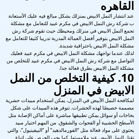
القاهره
عند انتشار النمل الابيض بمنزلك بشكل مبالغ فيه عليك الأستعانة
ب شركة رش النمل الابيض في مكرم عبيد للتعامل مع مشكلة
تجمع النمل الابيض في منزلك ومحيطك حيث تقوم شركة رش
النمل الابيض بتوفير أفضل العمالة المدربة تدريبا كثيفا للتعامل مع
مشكلة النمل الابيض باحترافية شديدة.
لذلك عندما نواجهك مشكلة النمل الابيض في مكرم عبيد فعليك
التواصل مع شركة رش النمل الابيض في مكرم عبيد للتخلص من
مشكلة النمل الابيض بطرق فعالة جدا.
10. كيفية التخلص من النمل
الابيض في المنزل
لمكافحة النمل الأبيض في المنزل، يمكن استخدام مبيدات حشرية
مصممة خصيصًا لهذه الحشرات. تتوفر هذه المبيدات على شكل
بخاخات أو سوائل يمكن تطبيقها مباشرة على أماكن الإصابة مثل
الأسطح الخشبية أو الفجوات والشقوق. من المهم اختيار مبيد
يحتوي على مواد فعالة مثل “الفورمالدهيد” أو “البيفينيول”، والتي
تقتل النمل الأبيض عند ملامستها. كما يجب الحرص على اتباع