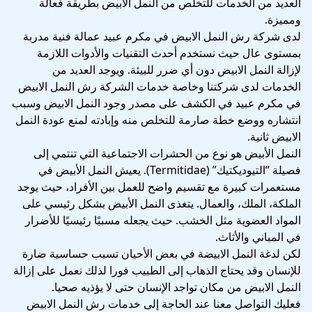
العديد من الخدمات للتخلص من النمل الابيض بطريقة فعالة
ومميزة.
لدى شركة رش النمل الابيض في مكرم عبيد عمالة فنية مدربة
بمستوى عال حيث نستخدم أحدث التقنيات والأدوات اللازمة
لإزالة النمل الابيض دون أي ضرر للبيئة. ويوجد العديد من
الخدمات لدى شركتنا وخاصة خدمات الشركة رش النمل الابيض
في مكرم عبيد في الكشف على مصدر وجود النمل الابيض وسبب
انتشاره ووضع خطة صارمة للتخلص منه وإبادته لمنع عودة النمل
الابيض ثانية.
النمل الأبيض هو نوع من الحشرات الاجتماعية التي تنتمي إلى
فصيلة “التيوديكتيك” (Termitidae). يعيش النمل الأبيض في
مستعمرات كبيرة مع تقسيم واضح للعمل بين الأفراد، حيث يوجد
الملكة، الملك، والعمال. يتغذى النمل الأبيض بشكل رئيسي على
المواد العضوية مثل الخشب. حيث يجعله مسببًا رئيسيًا للأضرار
في المباني والأثاث.
لكن لدغة النمل الابيضة في بعض الأحيان تسبب حساسية ضارة
للإنسان وقد يحتاج الذهاب إلى الطبيب فورا لذلك نعمل على إزالة
النمل الابيض من مكان تواجد الإنسان حتى لا يؤذيه صحيا.
فعليك التواصل معنا عند الحاجة إلى خدمات رش النمل الابيض